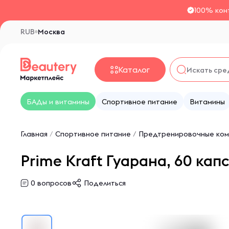
100% кон
RUB
Москва
Каталог
БАДы и витамины
Спортивное питание
Витамины
Главная
/
Спортивное питание
/
Предтренировочные ком
Prime Kraft Гуарана, 60 кап
0
вопросов
Поделиться