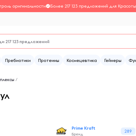
троль оригинальности
Более 217 123 предложений для Красоты
Пребиотики
Протеины
Космецевтика
Гейнеры
Фу
плексы
/
сул
Prime Kraft
289
Бренд