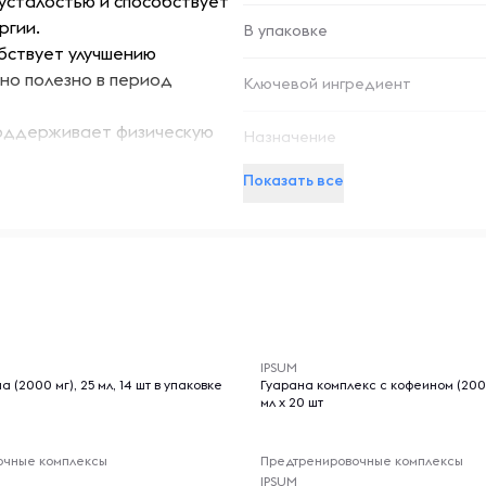
усталостью и способствует
ргии.
В упаковке
бствует улучшению
но полезно в период
Ключевой ингредиент
оддерживает физическую
Назначение
водительность.
Показать все
родукт удобным для
 подходит для людей,
о нуждается в
грузок. Откройте для себя
-- : -- : --
Товары для 18+ лет
IPSUM
 (2000 мг), 25 мл, 14 шт в упаковке
Гуарана комплекс с кофеином (200 мг) Персик, 25
мл x 20 шт
ых солнечных лучей и
очные комплексы
Предтренировочные комплексы
закрывайте крышку, чтобы
IPSUM