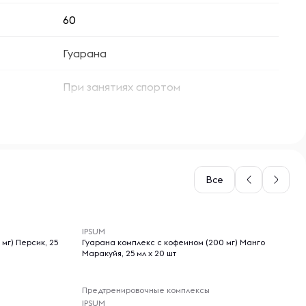
60
Гуарана
При занятиях спортом
Все
-- : -- : --
IPSUM
Гуарана комплекс с кофеином (200 мг) Манго
Маракуйя, 25 мл x 20 шт
Предтренировочные комплексы
IPSUM