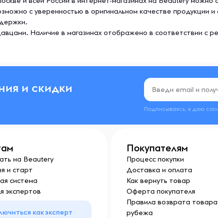
 Москве и всей России в интернет-магазинах на Beautery можно 
 возможно с уверенностью в оригинальном качестве продукции 
ддержки.
авцами. Наличие в магазинах отображено в соответствии с р
ния и скидки
Подписываясь, я даю сог
там
Покупателям
ать на Beautery
Процесс покупки
я и старт
Доставка и оплата
ая система
Как вернуть товар
я экспертов
Оферта покупателя
Правила возврата товара 
лючиться как эксперт
рубежа