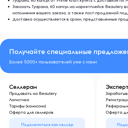
Гуарана, 60 капсул от Prime Kraft купить с доставкой по
Заказать Гуарана, 60 капсул на маркетплейсе Beautery
исполнения вашего заказа, а также пост-продажной по
Доставка осуществляется в сроки, представленные прод
Получайте специальные предложе
Более 5000+ пользователей уже с нами
Селлерам
Экспер
Продавать на Beautery
Зарабатыв
Логистика
Регистраци
Тарифы (комиссии)
Реферальн
Оферта для селлеров
Оферта дл
Подключиться как селлер
Подк