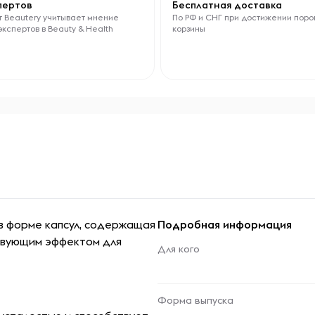
спертов
Бесплатная доставка
 Beautery учитывает мнение
По РФ и СНГ при достижении поро
экспертов в Beauty & Health
корзины
в форме капсул, содержащая
Подробная информация
ствующим эффектом для
Для кого
Форма выпуска