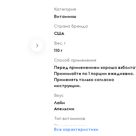
Категория
Витамины
Страна бренда
США
Вес, г
110 г
Способ применения
Перед применением хорошо взболтат
Принимайте по 1 порции ежедневно.
Применять только согласно
инструкции.
Вкус
Лайм
Апельсин
Тип витаминов
Поливитамины
Все характеристики