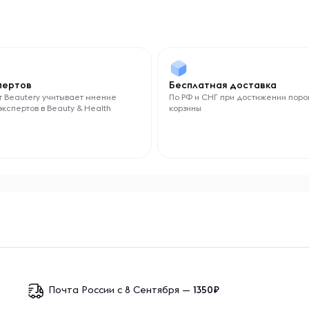
спертов
Бесплатная доставка
 Beautery учитывает мнение
По РФ и СНГ при достижении поро
экспертов в Beauty & Health
корзины
Почта России с 8 Сентября —
1350₽