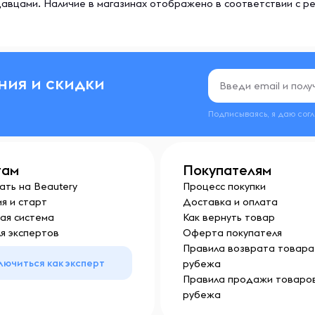
авцами. Наличие в магазинах отображено в соответствии с р
ния и скидки
Подписываясь, я даю сог
там
Покупателям
ать на Beautery
Процесс покупки
я и старт
Доставка и оплата
ая система
Как вернуть товар
я экспертов
Оферта покупателя
Правила возврата товара 
лючиться как эксперт
рубежа
Правила продажи товаров
рубежа