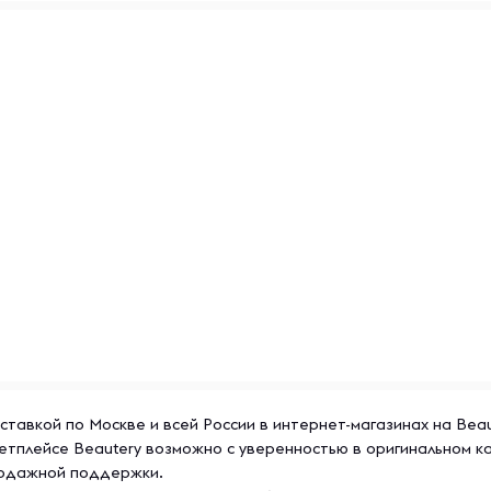
дуется хранить в
оки. Указанные уровни
нения продукта в закрытом
доставкой по Москве и всей России в интернет-магазинах на Bea
ркетплейсе Beautery возможно с уверенностью в оригинальном 
продажной поддержки.