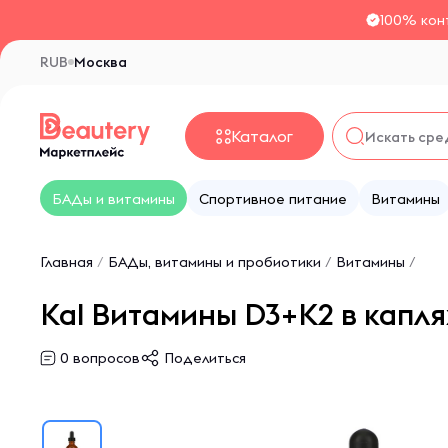
100% кон
RUB
Москва
Каталог
БАДы и витамины
Спортивное питание
Витамины
Главная
/
БАДы, витамины и пробиотики
/
Витамины
/
Kal Витамины D3+K2 в капля
0
вопросов
Поделиться