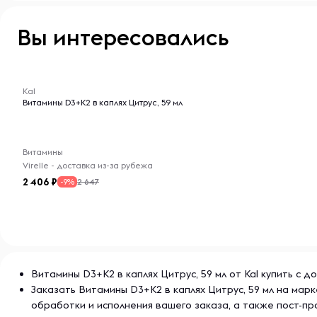
свежести и эффективности после вскрытия рекомен
холодильнике. Следует употребить в кратчайшие ср
Вы интересовались
действительны только при условии правильного хра
виде до истечения срока годности.
-- : -- : --
Kal
Витамины D3+K2 в каплях Цитрус, 59 мл
Витамины
Virelle - доставка из-за рубежа
2 406
2 647
-9%
Витамины D3+K2 в каплях Цитрус, 59 мл от Kal купить с 
Заказать Витамины D3+K2 в каплях Цитрус, 59 мл на ма
обработки и исполнения вашего заказа, а также пост-