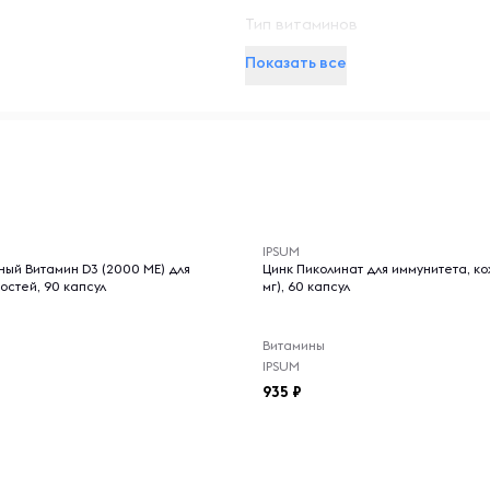
Тип витаминов
Показать все
 по 1 порции ежедневно.
-- : -- : --
а, лимонная кислота,
антановая камедь, сорбат
IPSUM
 Е.
ый Витамин D3 (2000 МЕ) для
Цинк Пиколинат для иммунитета, ко
остей, 90 капсул
мг), 60 капсул
Витамины
IPSUM
щитная пленка повреждена
935
 месте. Перед началом
.
сохранения максимальной