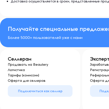
Доставка осуществляется в сроки, представленные прод
Получайте специальные предложе
Более 5000+ пользователей уже с нами
Селлерам
Экспер
Продавать на Beautery
Зарабатыв
Логистика
Регистраци
Тарифы (комиссии)
Реферальн
Оферта для селлеров
Оферта дл
Подключиться как селлер
Подк