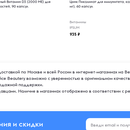
ый Витамин D3 (2000 МЕ) для
Цинк Пиколинат для иммунитета, ко
остей, 90 капсул
мг), 60 капсул
Витамины
IPSUM
935
 доставкой по Москве и всей России в интернет-магазинах на B
ейсе Beautery возможно с уверенностью в оригинальном качес
продажной поддержки.
авцами. Наличие в магазинах отображено в соответствии с р
ния и скидки