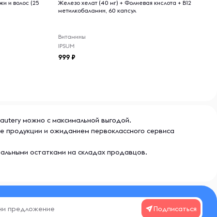
жи и волос (25
Железо хелат (40 мг) + Фолиевая кислота + B12
метилкобаламин, 60 капсул
Витамины
IPSUM
999
eautery можно с максимальной выгодой.
тве продукции и ожиданием первоклассного сервиса
еальными остатками на складах продавцов.
Подписаться