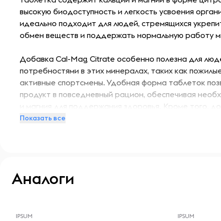
высокую биодоступность и легкость усвоения орган
идеально подходит для людей, стремящихся укрепит
обмен веществ и поддержать нормальную работу м
Добавка Cal-Mag Citrate особенно полезна для люд
потребностями в этих минералах, таких как пожилы
активные спортсмены. Удобная форма таблеток позв
продукт в повседневный рацион, обеспечивая необ
и магния для поддержания здоровья. Кроме того, д
искусственных красителей и консервантов, что дел
Показать все
регулярного использования.
Перед началом приема Кальция Cal-Mag Citrate ре
проконсультироваться с врачом, особенно если у ва
Аналоги
заболевания или вы принимаете другие лекарства
уровня кальция и магния в организме — это важный 
-- : -- : --
-- : -- : --
активного образа жизни, способствующий укреплен
общего состояния здоровья.
IPSUM
IPSUM