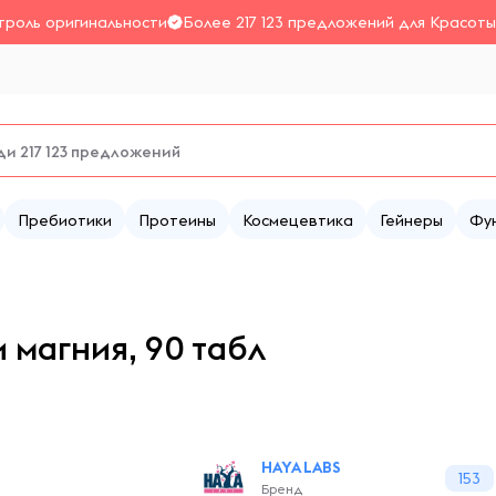
троль оригинальности
Более 217 123 предложений для Красоты
Пребиотики
Протеины
Космецевтика
Гейнеры
Фу
 магния, 90 табл
HAYA LABS
153
Бренд