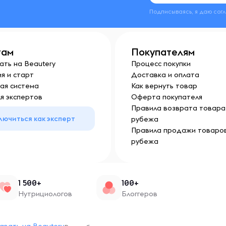
Подписываясь, я даю сог
там
Покупателям
ать на Beautery
Процесс покупки
я и старт
Доставка и оплата
ая система
Как вернуть товар
я экспертов
Оферта покупателя
Правила возврата товара 
лючиться как эксперт
рубежа
Правила продажи товаров
рубежа
1 500+
100+
Нутрициологов
Блоггеров