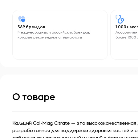
569 брендов
1 000+ эк
Международных и российских брендов,
Ассортимент
которые рекомендуют специалисты
более 1000 
О товаре
Кальций Cal-Mag Citrate — это высококачественная
разработанная для поддержки здоровья костей и о
таблетка содержит кальций и магний в форме цитра