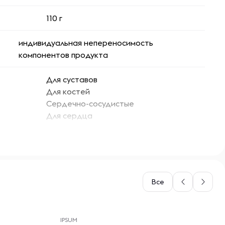
110 г
индивидуальная непереносимость
компонентов продукта
Для суставов
Для костей
Сердечно-сосудистые
Для сердца
Взрослым принимать по 3 таблетки в день во
время еды
Все
-- : -- : --
IPSUM