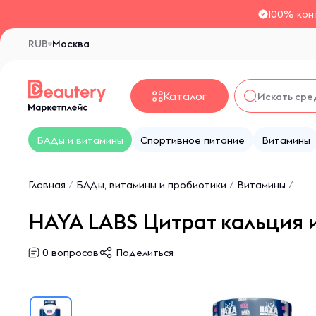
100% кон
RUB
Москва
Каталог
БАДы и витамины
Спортивное питание
Витамины
Главная
/
БАДы, витамины и пробиотики
/
Витамины
/
HAYA LABS Цитрат кальция и
0
вопросов
Поделиться