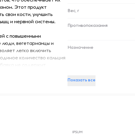
измом. Этот продукт
Вес, г
ь свои кости, улучшить
ышц и нервной системы.
Противопоказания
ей с повышенными
е люди, вегетарианцы и
Назначение
оляет легко включить
ходимое количество кальция
обавка не содержит
ает ее безопасной для
Показать все
Способ применения
комендуется
с есть хронические
. Поддержание нормального
шаг к сохранению здоровья и
-- : -- : --
ию костей и улучшению
IPSUM