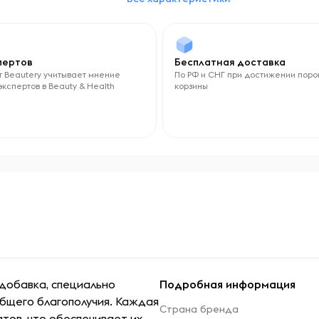
спертов
Бесплатная доставка
 Beautery учитывает мнение
По РФ и СНГ при достижении поро
экспертов в Beauty & Health
корзины
 добавка, специально
Подробная информация
бщего благополучия. Каждая
Страна бренда
тов, что обеспечивает их