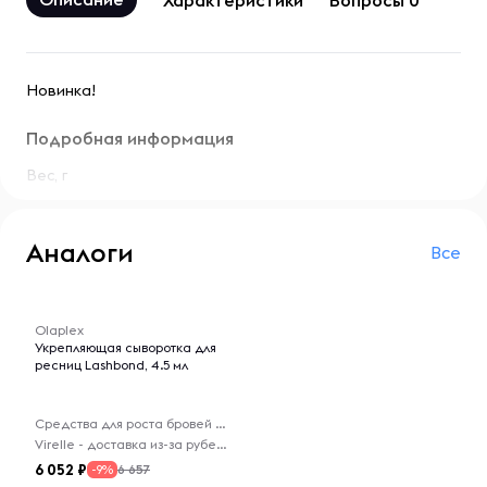
Характеристики
Вопросы 0
Новинка!
Подробная информация
Вес, г
Аналоги
Все
-- : -- : --
Olaplex
Укрепляющая сыворотка для
ресниц Lashbond, 4.5 мл
Средства для роста бровей и ресниц
Virelle - доставка из-за рубежа
6 052
6 657
-9%