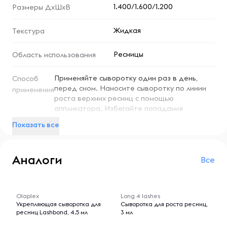
1.400/1.600/1.200
применения по линии роста ресниц. Она помогает
Размеры ДхШхВ
создать более ухоженный вид без ощущения тяжести,
подходит для повседневного ухода.
Жидкая
Текстура
Способ применения:
Ресницы
Область использования
Наносите средство тонким слоем по линии роста
ресниц (как близко к корням, насколько возможно),
Применяйте сыворотку один раз в день,
Способ
избегая попадания в глаза. Используйте регулярно
перед сном. Наносите сыворотку по линии
применения
согласно инструкции к продукту.
роста верхних ресниц с помощью
аппликатора. Избегайте попадания
Условия хранения:
средства в глаза.
Показать все
Хранить в сухом и прохладном месте, вдали от прямых
солнечных лучей и источников влаги. Плотно закрывать
Аналоги
флакон после использования.
Все
-- : -- : --
-- : -- : --
Olaplex
Long 4 lashes
Укрепляющая сыворотка для
Сыворотка для роста ресниц,
ресниц Lashbond, 4.5 мл
3 мл