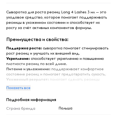
Сыворотка для роста ресниц Long 4 Lashes 3 мл — это
уходовое средство, которое помогает поддерживать
ресницы в ухоженном состоянии и способствует их
росту за счёт активных компонентов формулы.
Преимущества и свойства:
Поддержка роста:
сыворотка помогает стимулировать
рост ресниц и улучшать их внешний вид.
Укрепление:
способствует укреплению и повышению
плотности ресниц по всей длине.
Питание и увлажнение:
поддерживает комфортное
состояние ресниц и помогает предотвратить сухость.
Ухоженный результат:
помогает сделать ресницы
более выразительными и аккуратными.
Показать все
Удобный формат 3 мл:
объёма достаточно для
регулярного применения.
Подробная информация
Особенности:
Польша
Страна бренда
Сыворотка Long 4 Lashes предназначена для