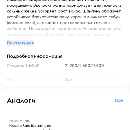
послушными. Экстракт лайма нормализует деятельность
сальных желез, ускоряет рост волос. Шампунь образует
устойчивую бархатистую пену, хорошо вымывает себум
(кожное сало), оказывает противовоспалительное
действие. Не содержит парабенов. Рекомендован для
жирных волос и проблемной кожи головы (перхоть,
себорея).
Показать все
Подробная информация
21.200/4.500/17.500
Размеры ШхВхГ
225
Вес, г
Аналоги
Все
-- : -- : --
Mustika Ratu
Mustika Ratu Шампунь на