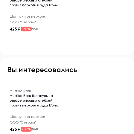
отваре рисовых стеблей
против перхоти и зуда 175мл
Шампуни от перхоти
ООО "Этераль"
425
850
-50%
Вы интересовались
-- : -- : --
Mustika Ratu
Mustika Ratu Шампунь на
отваре рисовых стеблей
против перхоти и зуда 175мл
Шампуни от перхоти
ООО "Этераль"
425
850
-50%