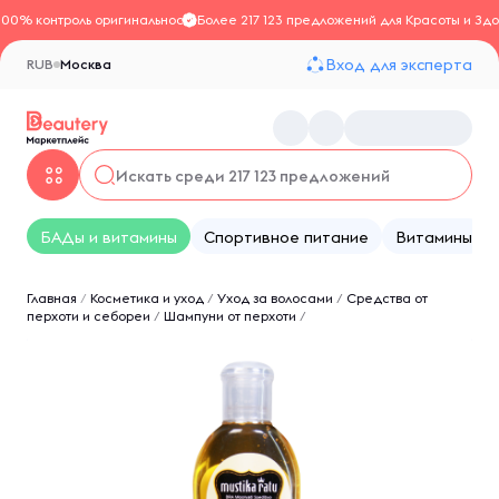
100% контроль оригинальности
Более 217 123 предложений для Красоты и Здо
Вход для эксперта
RUB
Москва
БАДы и витамины
Спортивное питание
Витамины
Главная
/
Косметика и уход
/
Уход за волосами
/
Средства от
перхоти и себореи
/
Шампуни от перхоти
/