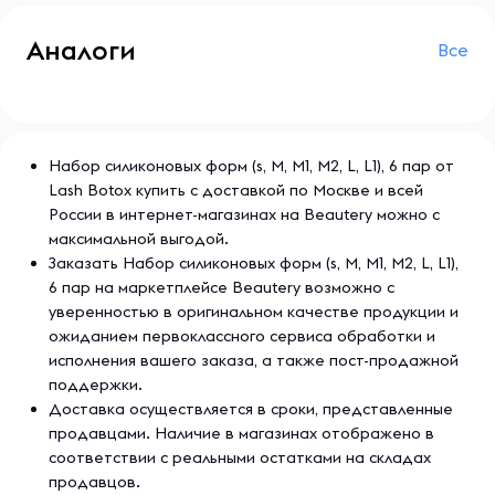
Аналоги
ОКРУГЛЫЙ ТИП форм (M1, M2, L, L1) позволяет работать
Все
с широкой межресничкой и создает выразительный
завиток.
Набор силиконовых форм (s, M, M1, M2, L, L1), 6 пар от
Lash Botox купить с доставкой по Москве и всей
России в интернет-магазинах на Beautery можно с
максимальной выгодой.
Заказать Набор силиконовых форм (s, M, M1, M2, L, L1),
6 пар на маркетплейсе Beautery возможно с
уверенностью в оригинальном качестве продукции и
ожиданием первоклассного сервиса обработки и
исполнения вашего заказа, а также пост-продажной
поддержки.
Доставка осуществляется в сроки, представленные
продавцами. Наличие в магазинах отображено в
соответствии с реальными остатками на складах
продавцов.