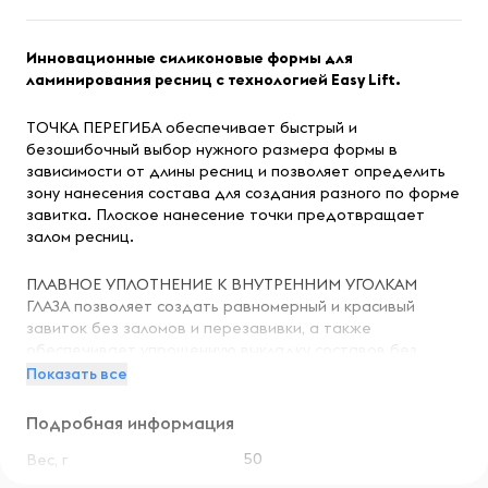
Инновационные силиконовые формы для
ламинирования ресниц c технологией Easy Lift.
ТОЧКА ПЕРЕГИБА обеспечивает быстрый и
безошибочный выбор нужного размера формы в
зависимости от длины ресниц и позволяет определить
зону нанесения состава для создания разного по форме
завитка. Плоское нанесение точки предотвращает
залом ресниц.
ПЛАВНОЕ УПЛОТНЕНИЕ К ВНУТРЕННИМ УГОЛКАМ
ГЛАЗА позволяет создать равномерный и красивый
завиток без заломов и перезавивки, а также
обеспечивает упрощенную выкладку составов без
специальных замеров.
Показать все
ЛИФТИНГОВЫЙ ТИП форм (S, M) позволяет работать с
Подробная информация
нависшим веком и поднимает ресницы от корня,
50
Вес, г
подходит для выполнения процедуры ламинирования на
нижних ресницах.