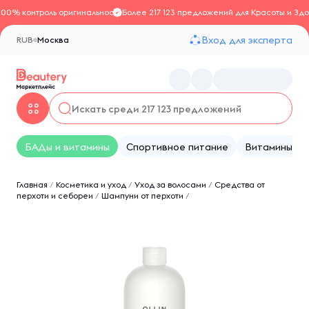
100% контроль оригинальности
Более 217 123 предложений для Красоты и Здо
Вход для эксперта
RUB
Москва
БАДы и витамины
Спортивное питание
Витамины
Главная
/
Косметика и уход
/
Уход за волосами
/
Средства от
перхоти и себореи
/
Шампуни от перхоти
/