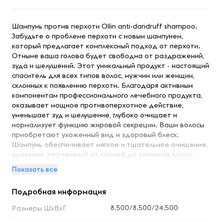
Шампунь против перхоти Ollin anti-dandruff shampoo.
Забудьте о проблеме перхоти с новым шампунем,
который предлагает комплексный подход от перхоти.
Отныне ваша голова будет свободна от раздражений,
зуда и шелушений. Этот уникальный продукт - настоящий
спаситель для всех типов волос, мужчин или женщин,
склонных к появлению перхоти. Благодаря активным
компонентам профессионального лечебного продукта,
оказывает мощное противоперхотное действие,
уменьшает зуд и шелушение, глубоко очищает и
нормализует функцию жировой секреции. Ваши волосы
приобретают ухоженный вид и здоровый блеск.
Шампунь обеспечивает мягкое и тщательное очищение,
удаление загрязнений от корней до кончиков волос.
Благодаря особой формуле этого шампуня, он бережно
Показать все
устраняет причину перхоти. Наш инновационный
шампунь не только делает волосы чистыми и густыми, но
Подробная информация
и не вызывает сухости или раздражений на коже
головы. Вы получите результаты сразу - здоровые,
8.500/8.500/24.500
Размеры ШхВхГ
блестящие и послушные волосы. Этот мощный продукт