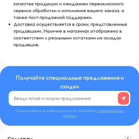
качестве продукции и ожиданием первоклассного
часть здоровой диеты и программы тренировок и
выпивайте не менее 100 унций воды в день. Физические
сервиса обработки и исполнения вашего заказа, а
упражнения могут увеличить потребность в жидкости.
также пост-продажной поддержки.
Доставка осуществляется в сроки, представленные
Хранить в недоступном для детей месте.
продавцами. Наличие в магазинах отображено в
соответствии с реальными остатками на складах
Содержимое продается по весу, а не по объему.
продавцов.
Возможна небольшая усадка продукта.
Хранить в сухом и прохладном месте.
Получайте специальные предложения и
Мерная ложка поставляется в комплекте, но она может
опуститься на дно при транспортировке.
скидки
Подписываясь, я даю согласие на обработку
персональных
данных
Селлерам