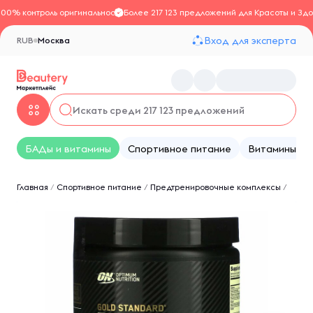
100% контроль оригинальности
Более 217 123 предложений для Красоты и Здо
Вход для эксперта
RUB
Москва
БАДы и витамины
Спортивное питание
Витамины
Главная
/
Спортивное питание
/
Предтренировочные комплексы
/