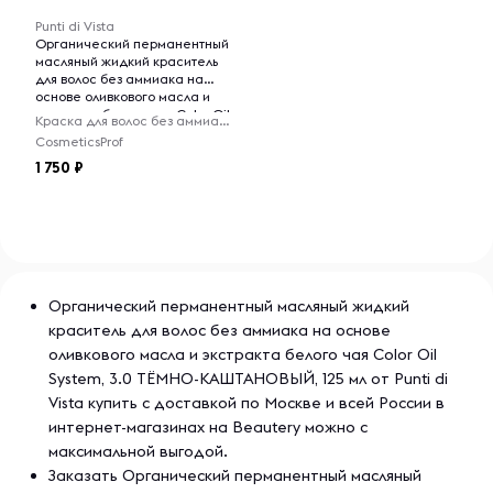
Punti di Vista
Органический перманентный
масляный жидкий краситель
для волос без аммиака на
основе оливкового масла и
экстракта белого чая Color Oil
Краска для волос без аммиака
System, 3.0 ТЁМНО-
CosmeticsProf
КАШТАНОВЫЙ, 125 мл
1 750
Органический перманентный масляный жидкий
краситель для волос без аммиака на основе
оливкового масла и экстракта белого чая Color Oil
System, 3.0 ТЁМНО-КАШТАНОВЫЙ, 125 мл от Punti di
Vista купить с доставкой по Москве и всей России в
интернет-магазинах на Beautery можно с
максимальной выгодой.
Заказать Органический перманентный масляный