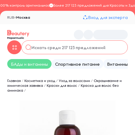
100% контроль оригинальности
Более 217 123 предложений для Красоты и Здо
Вход для эксперта
RUB
Москва
БАДы и витамины
Спортивное питание
Витамины
Главная
/
Косметика и уход
/
Уход за волосами
/
Окрашивание и
химическая завивка
/
Краски для волос
/
Краска для волос без
аммиака
/