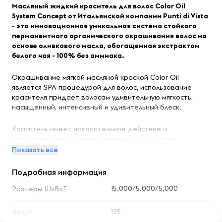
Масляный жидкий краситель для волос Color Oil
System Concept от Итальянской компании Punti di Vista
- это инновационная уникальная система стойкого
перманентного органического окрашивания волос на
основе оливкового масла, обогащенная экстрактом
белого чая - 100% без аммиака.
Окрашивание мягкой масляной краской Color Oil
является SPA-процедурой для волос, использование
красителя придает волосам удивительную мягкость,
насыщенный, интенсивный и удивительный блеск.
Краситель имеет накопительное действие и
восстанавливает поврежденные волосы после
процедуры окрашивания, волосы укрепляются и
Показать все
стимулируется рост волос, уменьшается ломкость и
выпадение за счет улучшения кровообращения кожи
Подробная информация
головы.
15.000/5.000/5.000
Размеры ШхВхГ
При регулярном применении создает восполняющий и
обновляющий эффект, волосы приобретают
125
Вес, г
шелковистость, блеск и сияние.