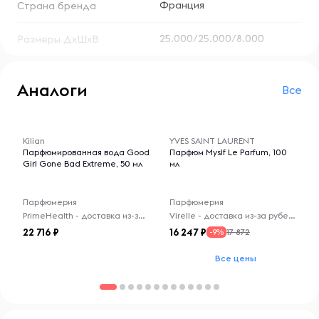
Франция
Страна бренда
25.000/25.000/8.000
Размеры ДхШхВ
Аналоги
Все
-- : -- : --
-- : -- : --
Kilian
YVES SAINT LAURENT
Парфюмированная вода Good
Парфюм Myslf Le Parfum, 100
Girl Gone Bad Extreme, 50 мл
мл
Парфюмерия
Парфюмерия
PrimeHealth - доставка из-за рубежа
Virelle - доставка из-за рубежа
22 716
16 247
17 872
-9%
Все цены