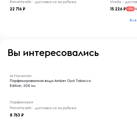
PrimeHealth - доставка из-за рубежа
Virelle - дост
22 716
15 226
1
-9%
Все
Вы интересовались
-- : -- : --
Al Haramain
Парфюмированная вода Amber Oud Tobacco
Edition, 200 мл
Парфюмерия
PrimeHealth - доставка из-за рубежа
8 763