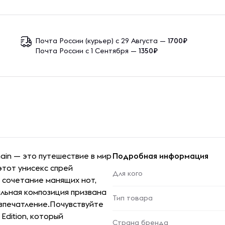
Почта России (курьер) с 29 Августа —
1700₽
Почта России с 1 Сентября —
1350₽
ain — это путешествие в мир
Подробная информация
этот унисекс спрей
Для кого
сочетание манящих нот,
альная композиция призвана
Тип товара
впечатление.Почувствуйте
dition, который
Страна бренда