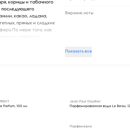
ря, корицы и табачного
я последующего
Верхние ноты
нили, какао, ладана,
теплых, пряных и сладких
еру.По мере того, как
евесины, табака и
 ароматом, который
Базовые ноты
ное сочетание нот делает
Показать все
, который идеально
-- : -- : --
URENT
Jean Paul Gaultier
e Parfum, 100 мл
Парфюмированная вода Le Beau, 12
Парфюмерия