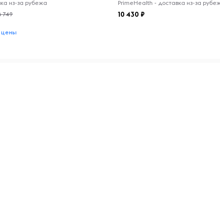
авка из-за рубежа
PrimeHealth - доставка из-за рубе
10 430
6 749
 цены