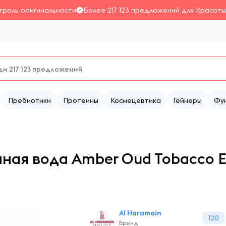
троль оригинальности
Более 217 123 предложений для Красоты
Пребиотики
Протеины
Космецевтика
Гейнеры
Фу
ая вода Amber Oud Tobacco Ed
Al Haramain
120
Бренд