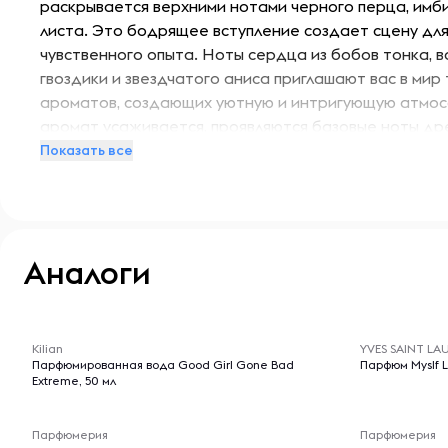
раскрывается верхними нотами черного перца, имби
листа. Это бодрящее вступление создает сцену дл
чувственного опыта. Ноты сердца из бобов тонка, ва
гвоздики и звездчатого аниса приглашают вас в мир 
ароматов, создающих уютную и интригующую атмосф
аромат усаживается, проявляются базовые ноты др
сухофруктов, окутывая вас древесным, насыщенным
Показать все
одновременноземлистый и изысканный. Это уникаль
Amber Oud Tobacco Edition нестареющим ароматом
подходит для любого случая.
Аналоги
-- : -- : --
-- : -- : --
Kilian
YVES SAINT LA
Парфюмированная вода Good Girl Gone Bad
Парфюм Myslf L
Extreme, 50 мл
Парфюмерия
Парфюмерия