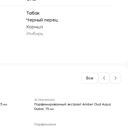
Табак
Черный перец
Корица
Имбирь
Табак
Сухофрукты
Древесина
Все
-- : -- : --
Al Haramain
5 мл
Парфюмированный экстракт Amber Oud Aqua
Dubai, 75 мл
Парфюмерия