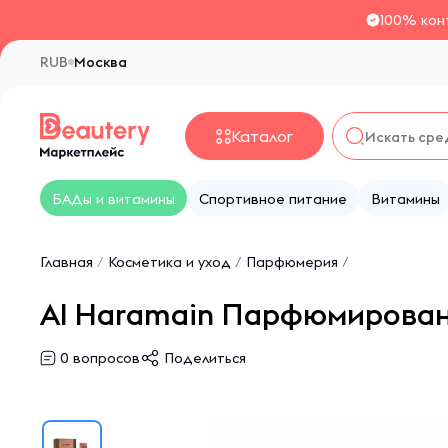
100% кон
RUB
Москва
Каталог
БАДы и витамины
Спортивное питание
Витамины
Главная
/
Косметика и уход
/
Парфюмерия
/
Al Haramain Парфюмированн
0
вопросов
Поделиться