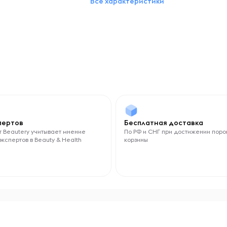
Все характеристики
Амбра
спертов
Бесплатная доставка
 Beautery учитывает мнение
По РФ и СНГ при достижении поро
экспертов в Beauty & Health
корзины