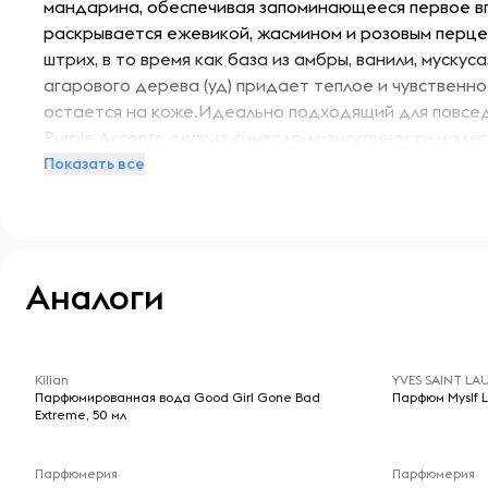
мандарина, обеспечивая запоминающееся первое в
раскрывается ежевикой, жасмином и розовым перц
штрих, в то время как база из амбры, ванили, мускус
агарового дерева (уд) придает теплое и чувственн
остается на коже.Идеально подходящий для повсед
Purple Accento служит символом изысканности и эле
пленительному аромату выразить ваш неповторимый
Показать все
Аналоги
-- : -- : --
-- : -- : --
Kilian
YVES SAINT LA
Парфюмированная вода Good Girl Gone Bad
Парфюм Myslf L
Extreme, 50 мл
Парфюмерия
Парфюмерия