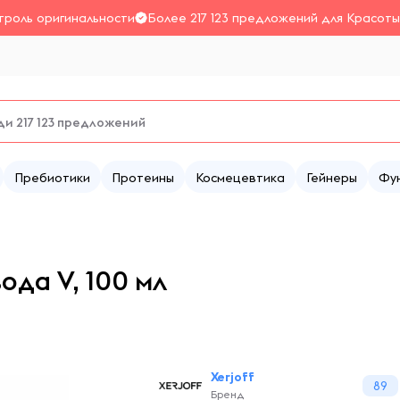
троль оригинальности
Более 217 123 предложений для Красоты
Пребиотики
Протеины
Космецевтика
Гейнеры
Фу
да V, 100 мл
Xerjoff
89
Бренд