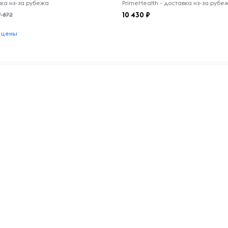
авка из-за рубежа
PrimeHealth - доставка из-за рубе
10 430
7 872
 цены