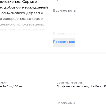
печатление. Сердце
ем, добавляя неожиданный
Верхние ноты
а, сандалового дерева и
ое завершение, которое
невного использования,
гантности. Позвольте его
Базовые ноты
 стиль.
Показать все
-- : -- : --
URENT
Jean Paul Gaultier
e Parfum, 100 мл
Парфюмированная вода Le Beau, 12
Парфюмерия