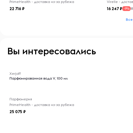
PrimeHealth - доставка из-за рубежа
Virelle - дост
22 716
16 247
1
-9%
Все
Вы интересовались
-- : -- : --
Xerjoff
Парфюмированная вода V, 100 мл
Парфюмерия
PrimeHealth - доставка из-за рубежа
25 075