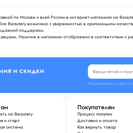
тавкой по Москве и всей России в интернет-магазинах на Beaut
йсе Beautery возможно с уверенностью в оригинальном качест
продажной поддержки.
авцами. Наличие в магазинах отображено в соответствии с р
ния и скидки
Подписываясь, я даю сог
там
Покупателям
ать на Beautery
Процесс покупки
я и старт
Доставка и оплата
ая система
Как вернуть товар