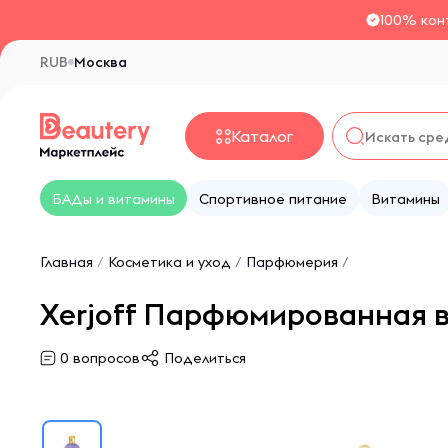
100% кон
RUB
Москва
Каталог
БАДы и витамины
Спортивное питание
Витамины
Главная
/
Косметика и уход
/
Парфюмерия
/
Xerjoff Парфюмированная во
0
вопросов
Поделиться