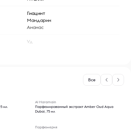
Гиацинт
Мандарин
Ананас
Уд
Сандал
Мускус
Ваниль
Амбра
Все
-- : -- : --
Al Haramain
5 мл
Парфюмированный экстракт Amber Oud Aqua
Dubai, 75 мл
Парфюмерия