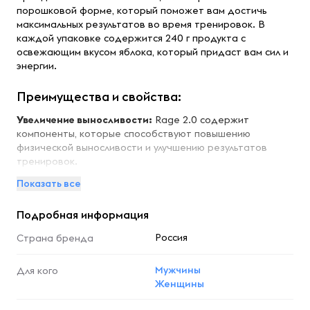
порошковой форме, который поможет вам достичь
максимальных результатов во время тренировок. В
каждой упаковке содержится 240 г продукта с
освежающим вкусом яблока, который придаст вам сил и
энергии.
Преимущества и свойства:
Увеличение выносливости:
Rage 2.0 содержит
компоненты, которые способствуют повышению
физической выносливости и улучшению результатов
тренировок.
Энергетическая поддержка:
Формула включает в себя
Показать все
кофеин и другие энергетические ингредиенты, которые
помогают поддерживать высокий уровень энергии на
Подробная информация
протяжении всей тренировки.
Улучшение концентрации:
Продукт способствует
Россия
Страна бренда
улучшению концентрации и фокуса, что особенно важно
во время интенсивных тренировок.
Мужчины
Для кого
Стимуляция метаболизма:
Rage 2.0 помогает ускорить
Женщины
обмен веществ, что может способствовать более
эффективному сжиганию жира.