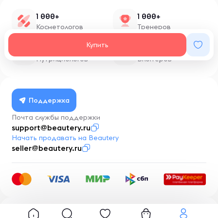
1 000+
1 000+
Косметологов
Тренеров
Купить
1 500+
100+
Нутрициологов
Блоггеров
Поддержка
Почта службы поддержки
support@beautery.ru
Начать продавать на Beautery
seller@beautery.ru
Разработка
BusinessMentor.ru