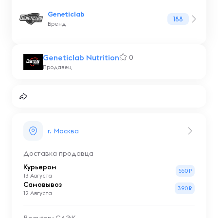
Geneticlab
188
Бренд
Geneticlab Nutrition
0
Продавец
г. Москва
Доставка продавца
Курьером
550₽
13 Августа
Самовывоз
390₽
12 Августа