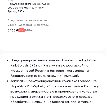
применением проконсультируйтесь с уполномоченным
Предтренировочный комплекс
органом. Содержит кофеин и не должен использоваться
Loaded Pre High-Stim Pink-
в сочетании с алкоголем или стимуляторами из других
Splash, 393 г
источников.
Предтренировочные комплексы
Хранить в недоступном для детей месте.
Virelle - доставка из-за рубежа
5 185
5 704
-9%
Для здоровых взрослых старше 18 лет
Хранить в сухом и прохладном месте.
Не превышайте одну порцию в день.
Предтренировочный комплекс Loaded Pre High-Stim
Pink-Splash, 393 г от Ryse купить с доставкой по
Москве и всей России в интернет-магазинах на
Beautery можно с максимальной выгодой.
Заказать Предтренировочный комплекс Loaded Pre
High-Stim Pink-Splash, 393 г на маркетплейсе Beautery
возможно с уверенностью в оригинальном качестве
продукции и ожиданием первоклассного сервиса
обработки и исполнения вашего заказа, а также