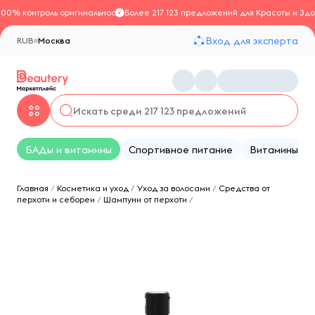
100% контроль оригинальности
Более 217 123 предложений для Красоты и Здо
Вход для эксперта
RUB
Москва
БАДы и витамины
Спортивное питание
Витамины
Главная
/
Косметика и уход
/
Уход за волосами
/
Средства от
перхоти и себореи
/
Шампуни от перхоти
/