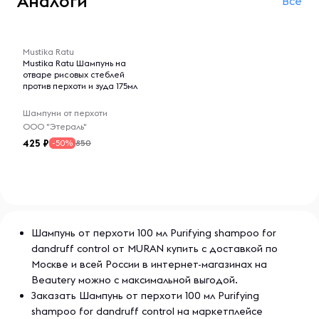
Аналоги
Все
-- : -- : --
Mustika Ratu
Mustika Ratu Шампунь на
отваре рисовых стеблей
против перхоти и зуда 175мл
Шампуни от перхоти
ООО "Этераль"
425
850
-50%
Шампунь от перхоти 100 мл Purifying shampoo for
dandruff control от MURAN купить с доставкой по
Москве и всей России в интернет-магазинах на
Beautery можно с максимальной выгодой.
Заказать Шампунь от перхоти 100 мл Purifying
shampoo for dandruff control на маркетплейсе