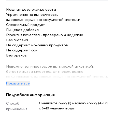
Мощная доза оксида азота
Упражнения на выносливость
здоровье сердечно-сосудистой системы;
Специальный продукт
Пищевая добавка
Гарантия качества - проверено и надежно
Без глютена
Не содержит молочных продуктов
Не содержит сои
Без орехов
Неважно, занимаетесь ли вы тяжелой атлетикой,
бегаете или занимаетесь фитнесом, важно
поддерживать здоровье сердечно-сосудистой системы.
Здесь может помочь l-цитруллин. L-цитруллин - это
Показать все
аминокислота в свободной форме, которая
превращается в оксиде азота, который играет важную
Подробная информация
роль в кровообращении. С хорошим кровообращением
приходит больше повторений, кругов и достижений!
Смешайте одну (1) мерную ложку (4,6 г)
Способ
с 8–10 унциями воды.
применения
Порошок L-цитруллина от Vitamin Shoppe® содержит