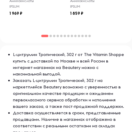
Аминокислоты
Аминокислоты
Предупреждения
IPSUM
IPSUM
Проконсультируйтесь с врачом перед использованием,
если вы беременны, кормите грудью, принимаете какие-
1 969
1 859
либо лекарства или страдаете какими-либо
заболеваниями.
Хранить в сухом и прохладном месте.
Хранить в недоступном для детей месте.
L-цитруллин Тропический, 302 г от The Vitamin Shoppe
купить с доставкой по Москве и всей России в
Продукт имеет защиту от вскрытия. Не следует
интернет-магазинах на Beautery можно с
использовать данный продукт, если внешняя защитная
максимальной выгодой.
пленка повреждена или отсутствует.
Заказать L-цитруллин Тропический, 302 г на
маркетплейсе Beautery возможно с уверенностью в
оригинальном качестве продукции и ожиданием
первоклассного сервиса обработки и исполнения
вашего заказа, а также пост-продажной поддержки.
Доставка осуществляется в сроки, представленные
продавцами. Наличие в магазинах отображено в
соответствии с реальными остатками на складах