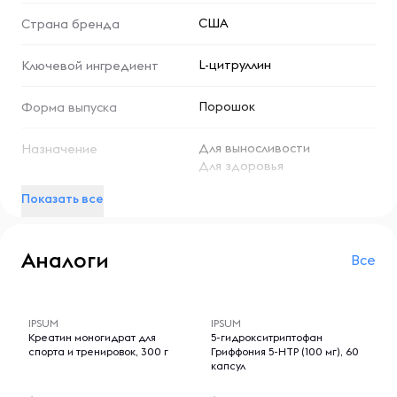
3000 мг l-цитруллина на порцию, чтобы поддержать
США
Страна бренда
здоровье сердечно-сосудистой системы и выносливость,
а также освежающий тропический аромат для
L-цитруллин
Ключевой ингредиент
удовлетворения ваших вкусовых рецепторов.
Порошок
Форма выпуска
Рекомендации по применению
Смешайте одну (1) мерную ложку (4,6 г) с 8–10 унциями.
Для выносливости
Назначение
воды.
Для здоровья
Показать все
Ингредиенты
Лимонная кислота, яблочная кислота, натуральные и
искусственные ароматизаторы, сукралоза, бета-
Аналоги
Все
каротин (краситель), ацесульфам калия, диоксид
кремния.
-- : -- : --
-- : -- : --
IPSUM
IPSUM
Не содержит Глютен, сахара, соляные и синтетические
Креатин моногидрат для
5-гидрокситриптофан
красители.
спорта и тренировок, 300 г
Гриффония 5-НТР (100 мг), 60
капсул