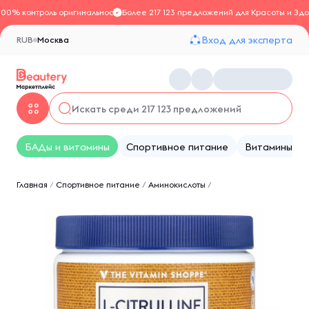
100% контроль оригинальности
Более 217 123 предложений для Красоты и Здо
Вход для эксперта
RUB
Москва
БАДы и витамины
Спортивное питание
Витамины
Главная
/
Спортивное питание
/
Аминокислоты
/