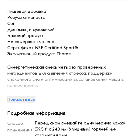
Пищевая добавка
Результативность
Сон
Для мышц и сухожилий
Базовый продукт
Не содержит глютена
Сертификат NSF Certified Sport®
Эксклюзивный продукт Thorne
Синергетическая смесь четырех проверенных
ингредиентов для смягчения стресса, поддержки
спокойного сна и оптимизации восстановления мышц в
ночное время.
Получите максимальную отдачу от тренировок и
Показать все
восстановления с помощью RecoveryPro - смеси
сывороточного протеина, триптофана, бисглицината
Подробная информация
магния и PharmaGABA®, который способствует
спокойному сну и оптимизирует восстановление в
Перед сном смешайте одну мерную ложку
Способ
порошке с великолепным шоколадным вкусом.
(39,5 г) с 240 мл (8 унциями) горячей или
применения
Сертификат NSF Certified for Sport®
холодной воды.