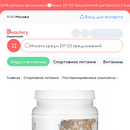
100% контроль оригинальности
Более 217 123 предложений для Красоты и Здо
Вход для эксперта
RUB
Москва
БАДы и витамины
Спортивное питание
Витамины
Главная
/
Спортивное питание
/
Посттренировочные комплексы
/