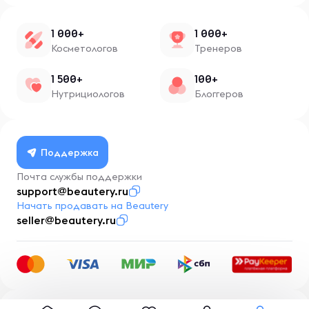
1 000+
1 000+
Косметологов
Тренеров
1 500+
100+
Нутрициологов
Блоггеров
Поддержка
Почта службы поддержки
support@beautery.ru
Начать продавать на Beautery
seller@beautery.ru