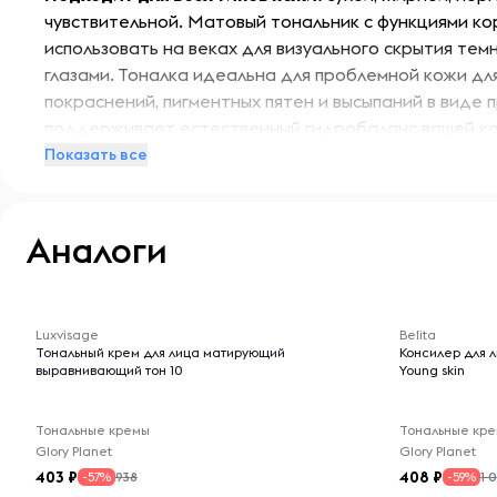
чувствительной. Матовый тональник с функциями к
использовать на веках для визуального скрытия темн
глазами. Тоналка идеальна для проблемной кожи дл
покраснений, пигментных пятен и высыпаний в виде
поддерживает естественный гидробаланс вашей ко
масел, поэтому совершенно не забивает поры, позв
Показать все
Способ применения:
Нанесите небольшое количест
увлажненное лицо и распределите пальцами, сухим 
Аналоги
Продукция белорусского бренда, чьи косметические
всегда гарантия качества и выбор многих покупател
-- : -- : --
-- : -- : --
Luxvisage
Belita
Отличный подарок, так же подойдет для составлени
Тональный крем для лица матирующий
Консилер для л
качестве подарка на любой праздник и просто без п
выравнивающий тон 10
Young skin
любимой девушки или женщины.
Тональные кремы
Тональные кр
Glory Planet
Glory Planet
403
408
938
1 
-57%
-59%