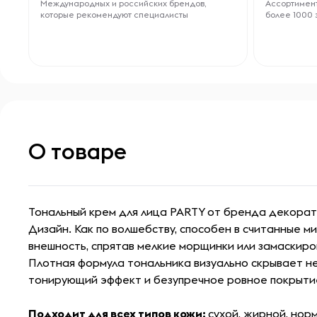
Международных и российских брендов,
Ассортимент
которые рекомендуют специалисты
более 1000 
О товаре
Тональный крем для лица PARTY от бренда декорат
Дизайн. Как по волшебству, способен в считанные м
внешность, спрятав мелкие морщинки или замаскиро
Плотная формула тональника визуально скрывает н
тонирующий эффект и безупречное ровное покрытие
Подходит для всех типов кожи:
сухой, жирной, нор