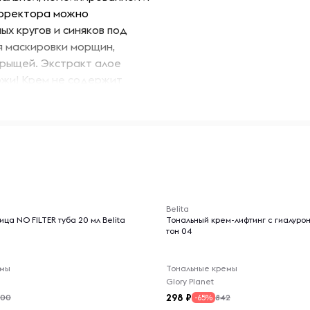
орректора можно
ых кругов и синяков под
я маскировки морщин,
 прыщей. Экстракт алое
жи! Крем не содержит
оляя коже дышать.
во средства на
спонжем либо кистью.
 уходовые средства - это
ей.
-- : -- : --
Belita
я набора бьюти бокса и в
ица NO FILTER туба 20 мл Belita
Тональный крем-лифтинг с гиалуро
овода для мамы , подруги ,
тон 04
емы
Тональные кремы
Glory Planet
298
000
842
-65%