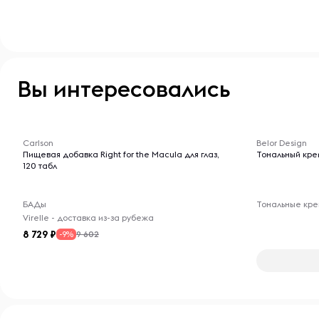
Вы интересовались
-- : -- : --
-- : -- : --
Carlson
Belor Design
Пищевая добавка Right for the Macula для глаз,
Тональный крем
120 табл
БАДы
Тональные кр
Virelle - доставка из-за рубежа
8 729
9 602
-9%