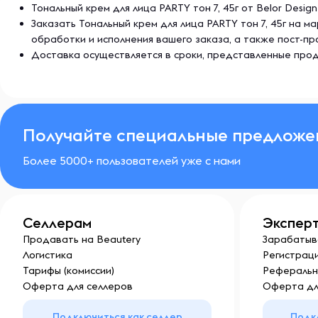
Тональный крем для лица PARTY тон 7, 45г от Belor Desi
Заказать Тональный крем для лица PARTY тон 7, 45г на 
обработки и исполнения вашего заказа, а также пост-
Доставка осуществляется в сроки, представленные прод
Получайте специальные предложе
Более 5000+ пользователей уже с нами
Селлерам
Экспер
Продавать на Beautery
Зарабатыв
Логистика
Регистраци
Тарифы (комиссии)
Реферальн
Оферта для селлеров
Оферта дл
Подключиться как селлер
Подк