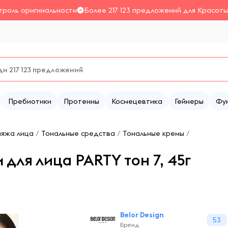
троль оригинальности
Более 217 123 предложений для Красоты
Пребиотики
Протеины
Космецевтика
Гейнеры
Фу
ияжа лица
/
Тональные средства
/
Тональные кремы
/
 для лица PARTY тон 7, 45г
Belor Design
53
Бренд