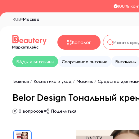
100% кон
RUB
Москва
Каталог
БАДы и витамины
Спортивное питание
Витамины
Главная
/
Косметика и уход
/
Макияж
/
Средства для мак
Belor Design Тональный крем
0
вопросов
Поделиться