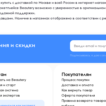
gn купить с доставкой по Москве и всей России в интернет-мага
маркетплейсе Beautery возможно с уверенностью в оригинально
продажной поддержки.
авцами. Наличие в магазинах отображено в соответствии с р
ния и скидки
Подписываясь, я даю сог
там
Покупателям
ать на Beautery
Процесс покупки
я и старт
Доставка и оплата
ая система
Как вернуть товар
я экспертов
Оферта покупателя
Правила возврата товара 
лючиться как эксперт
рубежа