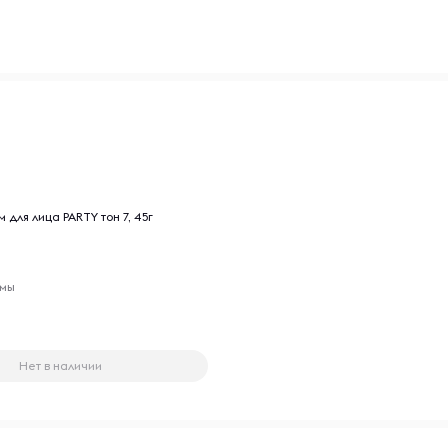
 для лица PARTY тон 7, 45г
емы
Нет в наличии