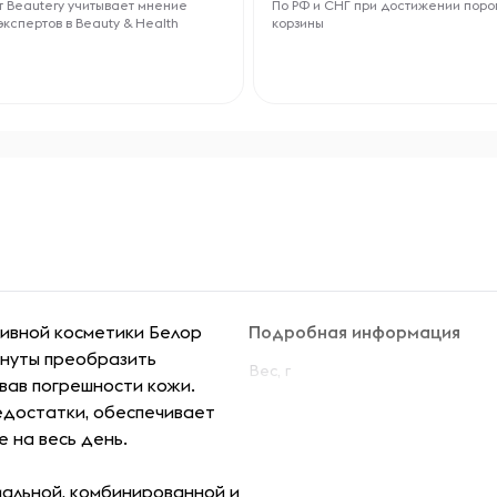
 Beautery учитывает мнение
По РФ и СНГ при достижении поро
экспертов в Beauty & Health
корзины
ивной косметики Белор
Подробная информация
инуты преобразить
Вес, г
вав погрешности кожи.
едостатки, обеспечивает
 на весь день.
мальной, комбинированной и