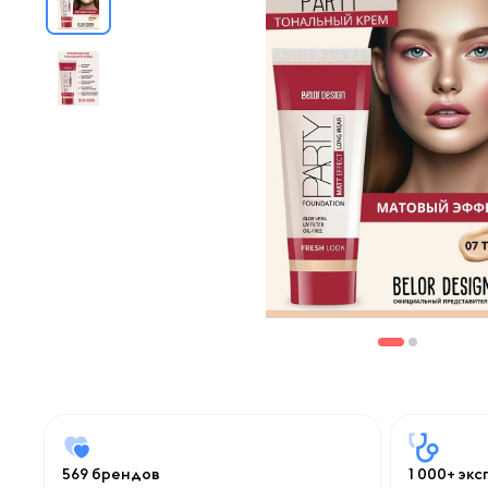
569 брендов
1 000+ эк