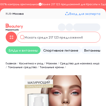
100% контроль оригинальности
Более 217 123 предложений для Красоты и Здо
Вход для эксперта
RUB
Москва
БАДы и витамины
Спортивное питание
Витамины
Главная
/
Косметика и уход
/
Макияж
/
Средства для макияжа лица
/
Тональные средства
/
Тональные кремы
/