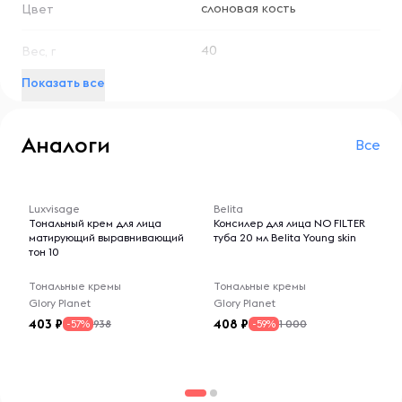
слоновая кость
Цвет
40
Вес, г
Показать все
Аналоги
Все
-- : -- : --
-- : -- : --
Luxvisage
Belita
Тональный крем для лица
Консилер для лица NO FILTER
матирующий выравнивающий
туба 20 мл Belita Young skin
тон 10
Тональные кремы
Тональные кремы
Glory Planet
Glory Planet
403
408
938
1 000
-57%
-59%