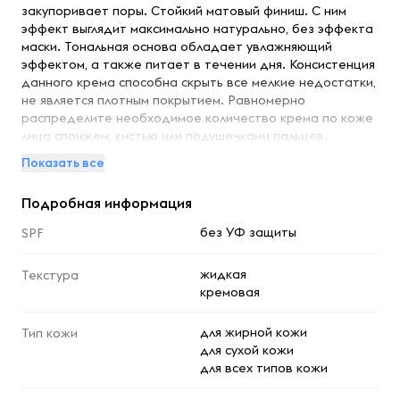
закупоривает поры. Стойкий матовый финиш. С ним
эффект выглядит максимально натурально, без эффекта
маски. Тональная основа обладает увлажняющий
эффектом, а также питает в течении дня. Консистенция
данного крема способна скрыть все мелкие недостатки,
не является плотным покрытием. Равномерно
распределите необходимое количество крема по коже
лица спонжем, кистью или подушечками пальцев.
Преимущества: естественно матовый финиш, не сушит
Показать все
кожу, высокая стойкость, содержит гиалуроновую
кислоту, витамины В5, А, С, Е Продукция белорусского
Подробная информация
бренда, чьи косметические уходовые средства - это
всегда гарантия качества и выбор многих покупателей.
без УФ защиты
SPF
Отличный новогодний подарок. Так же подойдет для
составления подарочного набора / бьюти бокса и на
жидкая
Текстура
любой другой праздник.
кремовая
для жирной кожи
Тип кожи
для сухой кожи
для всех типов кожи