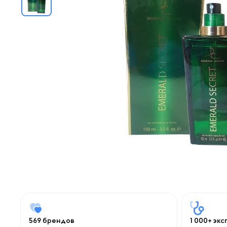
569 брендов
1 000+ эк