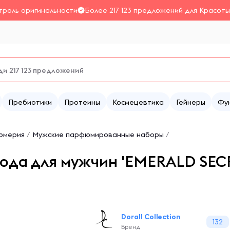
троль оригинальности
Более 217 123 предложений для Красоты
Пребиотики
Протеины
Космецевтика
Гейнеры
Фу
юмерия
/
Мужские парфюмированные наборы
/
 вода для мужчин 'EMERALD SECR
Dorall Collection
132
Бренд