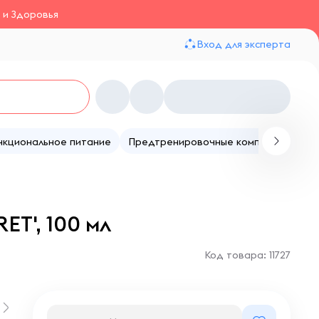
 и Здоровья
Вход для эксперта
нкциональное питание
Предтренировочные комплексы
Те
ET', 100 мл
Код товара: 11727