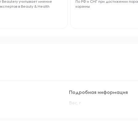
 Beautery учитывает мнение
По РФ и СНГ при достижении поро
экспертов в Beauty & Health
корзины
Подробная информация
Вес, г