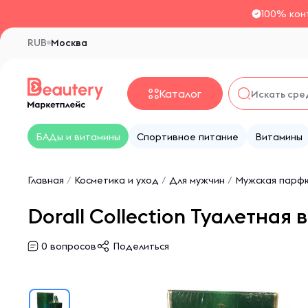
100% кон
RUB
Москва
Каталог
БАДы и витамины
Спортивное питание
Витамины
Главная
/
Косметика и уход
/
Для мужчин
/
Мужская парф
Dorall Collection Туалетная
0
вопросов
Поделиться