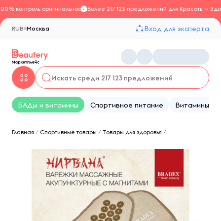
100% контроль оригинальности
Более 217 123 предложений для Красоты и Здо
Вход для эксперта
RUB
Москва
БАДы и витамины
Спортивное питание
Витамины
Главная
/
Спортивные товары
/
Товары для здоровья
/