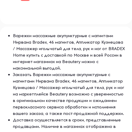
самомассаж определенного участка тела (голова, шея,
спина, руки, ноги, ягодицы).3. Время акупунктурного
воздействия регулируйте самостоятельно, ориентируясь
на свои ощущения. Используйте массажную варежку
сначала 5-15 минут, по мере возможности увеличивая
время до 30 минут.Характеристики:Материал: ABS-
Варежки массажные акупунктурные с магнитами
пластик, магнит, хлопок.Круглые аппликаторы: 27 игл.Кол-
Нирвана Bradex, 46 магнитов, Аппликатор Кузнецова
во аппликаторов с магнитами: 22 шт., всего: 44 шт с
/ Массажер игольчатый для тела, рук и ног от BRADEX
магнитами.Размер: 30х20 смЦвет варежек:
бежевый.Цвет аппликаторов: тёмное
Home купить с доставкой по Москве и всей России в
золото.Комплектация: варежки – 2 шт., инструкция.
интернет-магазинах на Beautery можно с
максимальной выгодой.
Заказать Варежки массажные акупунктурные с
магнитами Нирвана Bradex, 46 магнитов, Аппликатор
Кузнецова / Массажер игольчатый для тела, рук и ног
на маркетплейсе Beautery возможно с уверенностью
в оригинальном качестве продукции и ожиданием
первоклассного сервиса обработки и исполнения
вашего заказа, а также пост-продажной поддержки.
Доставка осуществляется в сроки, представленные
продавцами. Наличие в магазинах отображено в