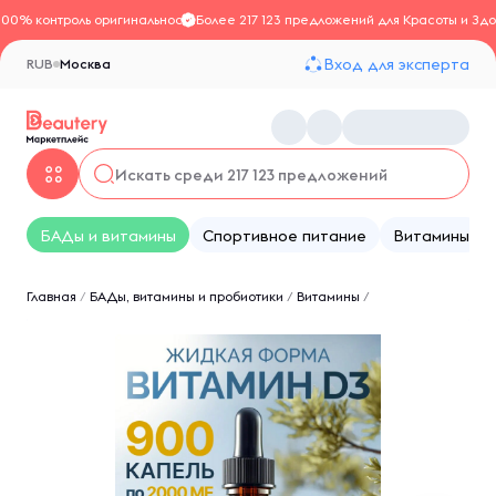
100% контроль оригинальности
Более 217 123 предложений для Красоты и Здо
Вход для эксперта
RUB
Москва
БАДы и витамины
Спортивное питание
Витамины
Главная
/
БАДы, витамины и пробиотики
/
Витамины
/