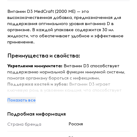
Витамин D3 MedCraft (2000 МЕ) — это
высококачественная добавка, предназначенная для
поддержания оптимального уровня витамина D в
организме. В каждой упаковке содержится 30 мл
жидкости, что обеспечивает удобное и эффективное
применение.
Преимущества и свойства:
Укрепление иммунитета:
Витамин D3 способствует
поддержанию нормальной функции иммунной системы,
помогая организму бороться с инфекциями.
Поддержка костей и зубов:
Витамин D3 играет
ключевую роль в усвоении кальция, что способствует
укреплению костей и зубов.
Показать все
Здоровье сердечно-сосудистой системы:
Витамин D3
может поддерживать здоровье сердечно-сосудистой
Подробная информация
системы, способствуя нормализации артериального
давления.
Россия
Страна бренда
Поддержка мышечной функции:
Витамин D3 важен для
поддержания нормальной функции мышц, что особенно