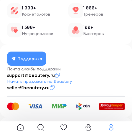
1 000+
1 000+
Косметологов
Тренеров
1 500+
100+
Нутрициологов
Блоггеров
Поддержка
Почта службы поддержки
support@beautery.ru
Начать продавать на Beautery
seller@beautery.ru
Разработка
BusinessMentor.ru