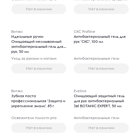
Нет в наличии
Нет в наличии
Витэкс
CКС Profline
Идеальные ручки
Антибактериальный гель для
Очищающий несмываемый
рук 'CКС', 100 мл
антибактериальный гель для
рук, 50 мл
Уход за руками и ногами
Антибактериальные гели
Нет в наличии
Нет в наличии
Витэкс
Eveline
Зубная паста
Очищающий защитный гель
профессиональная 'Защита и
для рук антибактериальный
укрепление эмали', 85 г
3в1 BOTANIC EXPERT, 50 мл
Освежители полости рта
Антибактериальные гели
Нет в наличии
Нет в наличии