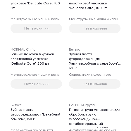
упаковке 'Delicate Care', 100
пластиковой упаковке
шт
'Delicate Care', 100 шт
Менструальные чаши и капы
Менструальные чаши и капы
Нет в наличии
Нет в наличии
NORMAL Clinic
Витэкс
Ватные палочки в круглой
Зубная паста
пластиковой упаковке
фторсодержащая
'Delicate Care', 200 шт
'Антимикробная с серебром',
160 г
Менструальные чаши и капы
Освежители полости рта
Нет в наличии
Нет в наличии
Витэкс
ГИГИЕНА групп
Зубная паста
Гигиена групп Антисептик для
фторсодержащая 'Целебный
обработки рук с
бальзам', 160 г
хлоргексидином
антибактериальный
противовирусный, 1000 мл
Освежители полости рта
Антибактериальные средства гигиены