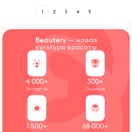
1
2
3
4
5
Beautery
— новая
культура красоты
4 000+
300+
Экспертов
Селлеров
1 500+
68 000+