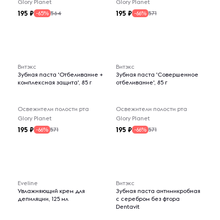
Glory Planet
Glory Planet
195
195
564
571
-65%
-66%
Витэкс
Витэкс
Зубная паста 'Отбеливание +
Зубная паста 'Совершенное
комплексная защита', 85 г
отбеливание', 85 г
Освежители полости рта
Освежители полости рта
Glory Planet
Glory Planet
195
195
571
571
-66%
-66%
Eveline
Витэкс
Увлажняющий крем для
Зубная паста антимикробная
депиляции, 125 мл
с серебром без фтора
Dentavit