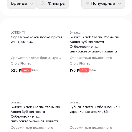
Бренды
Фильтры
Популярные
LORENTI
Витэкс
Спрей одеколон после бритья
Витэкс Black Clean. Угольная
WILD, 400 мл
Линия Зубная паста
Отбеливание и
антибактериальная защита
85
Средства после бритья мужские
Освежители полости рта
Glory Planet
Glory Planet
525
195
990
564
-47%
-65%
Витэкс
Витэкс
Витэкс Black Clean. Угольная
Зубная паста 'Отбеливание +
Линия Зубная паста
укрепление эмали', 85 г
Отбеливание и
антибактериальная защита
85
Освежители полости рта
Освежители полости рта