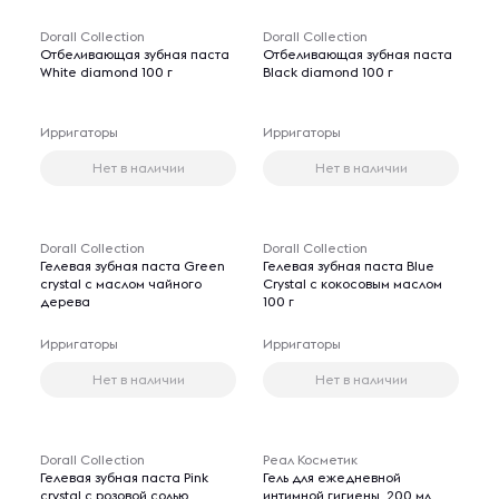
Dorall Collection
Dorall Collection
Отбеливающая зубная паста
Отбеливающая зубная паста
White diamond 100 г
Black diamond 100 г
Ирригаторы
Ирригаторы
Нет в наличии
Нет в наличии
Dorall Collection
Dorall Collection
Гелевая зубная паста Green
Гелевая зубная паста Blue
crystal с маслом чайного
Crystal с кокосовым маслом
дерева
100 г
Ирригаторы
Ирригаторы
Нет в наличии
Нет в наличии
Dorall Collection
Реал Косметик
Гелевая зубная паста Pink
Гель для ежедневной
crystal с розовой солью
интимной гигиены, 200 мл