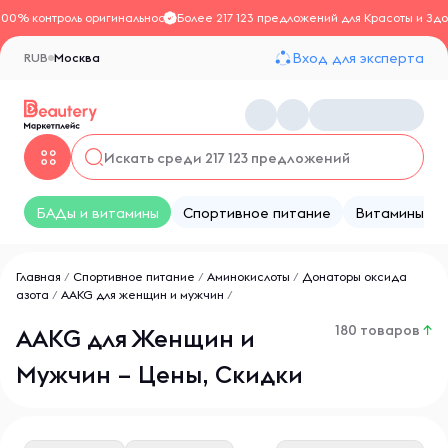
100% контроль оригинальности
Более 217 123 предложений для Красоты и Здо
Вход для эксперта
RUB
Москва
БАДы и витамины
Спортивное питание
Витамины
Главная
/
Спортивное питание
/
Аминокислоты
/
Донаторы оксида
азота
/
AAKG для женщин и мужчин
/
180 товаров
↑
AAKG для Женщин и
Мужчин – Цены, Скидки