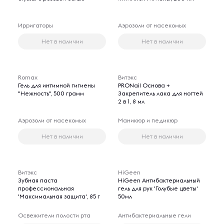
Ирригаторы
Аэрозоли от насекомых
Нет в наличии
Нет в наличии
Romax
Витэкс
Гель для интимной гигиены
PRONail Основа +
"Нежность", 500 грамм
Закрепитель лака для ногтей
2 в 1, 8 мл
Аэрозоли от насекомых
Маникюр и педикюр
Нет в наличии
Нет в наличии
Витэкс
HiGeen
Зубная паста
HiGeen Антибактериальный
профессиональная
гель для рук 'Голубые цветы'
'Максимальная защита', 85 г
50мл
Освежители полости рта
Антибактериальные гели