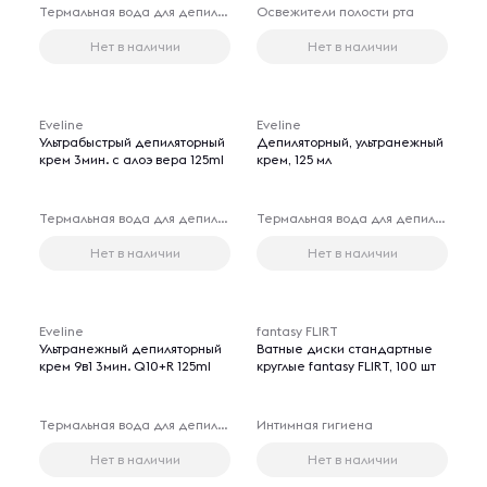
Термальная вода для депиляции
Освежители полости рта
Нет в наличии
Нет в наличии
Eveline
Eveline
Ультрабыстрый депиляторный
Депиляторный, ультранежный
крем 3мин. с алоэ вера 125ml
крем, 125 мл
Термальная вода для депиляции
Термальная вода для депиляции
Нет в наличии
Нет в наличии
Eveline
fantasy FLIRT
Ультранежный депиляторный
Ватные диски стандартные
крем 9в1 3мин. Q10+R 125ml
круглые fantasy FLIRT, 100 шт
Термальная вода для депиляции
Интимная гигиена
Нет в наличии
Нет в наличии