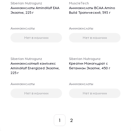
Siberian Nutrogunz
MuscleTech
Аминокислоты AminoVulf EAA
Аминокислоты BCAA Amino
Экзотик, 225 г
Build Тропический, 593 г
Аминокислоты
Аминокислоты
Нет в наличии
Нет в наличии
Siberian Nutrogunz
Siberian Nutrogunz
Аминокислотный комплекс
Креатин Моногидрат с
AminoVulf Energized Экзотик,
бетаином Экзотик, 450 г
225 г
Аминокислоты
Аминокислоты
Нет в наличии
Нет в наличии
1
2