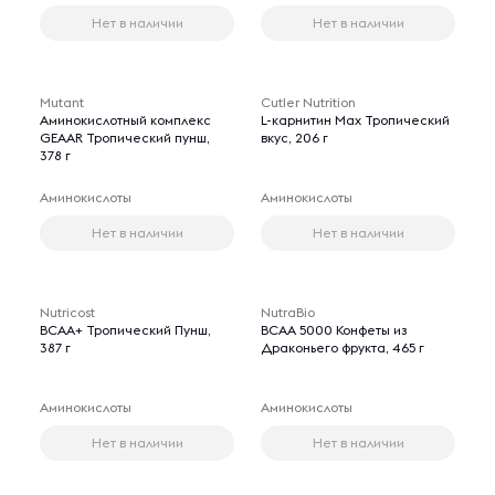
Нет в наличии
Нет в наличии
Mutant
Cutler Nutrition
Аминокислотный комплекс
L-карнитин Max Тропический
GEAAR Тропический пунш,
вкус, 206 г
378 г
Аминокислоты
Аминокислоты
Нет в наличии
Нет в наличии
Nutricost
NutraBio
BCAA+ Тропический Пунш,
BCAA 5000 Конфеты из
387 г
Драконьего фрукта, 465 г
Аминокислоты
Аминокислоты
Нет в наличии
Нет в наличии