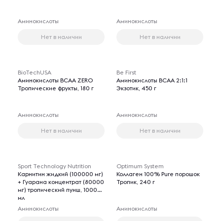
Аминокислоты
Аминокислоты
Нет в наличии
Нет в наличии
BioTechUSA
Be First
Аминокислоты BCAA ZERO
Аминокислоты BCAA 2:1:1
Тропические фрукты, 180 г
Экзотик, 450 г
Аминокислоты
Аминокислоты
Нет в наличии
Нет в наличии
Sport Technology Nutrition
Optimum System
Карнитин жидкий (100000 мг)
Коллаген 100% Pure порошок
+ Гуарана концентрат (80000
Тропик, 240 г
мг) тропический пунш, 1000
мл
Аминокислоты
Аминокислоты