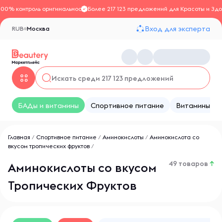
100% контроль оригинальности
Более 217 123 предложений для Красоты и Здо
Вход для эксперта
RUB
Москва
БАДы и витамины
Спортивное питание
Витамины
Главная
/
Спортивное питание
/
Аминокислоты
/
Аминокислота со
вкусом тропических фруктов
/
49 товаров
↑
Аминокислоты со вкусом
Тропических Фруктов