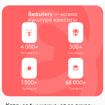
Beautery
— новая
культура красоты
4 000+
300+
Экспертов
Селлеров
1 500+
68 000+
Брендов
Товаров