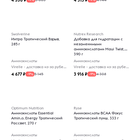
4 550
4 313
-9%
-9%
Swolverine
Nutrex Research
Интра Тропический Взрыв,
Добавка для гидратации с
285 г
незаменимыми
аминокислотами Maui Twist,
390 г
Аминокислоты
Аминокислоты
Virelle - доставка из-за рубежа
Virelle - доставка из-за рубежа
4 677
3 916
5 145
4 308
-9%
-9%
Optimum Nutrition
Ryse
Аминокислоты Essential
Аминокислоты BCAA Фокус
Amin.o. Energy Тропический
Тропический пунш, 333 г
Рассвет, 270 г
Аминокислоты
Аминокислоты