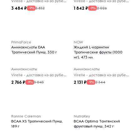
Virelle - доставка из-за рубежа
Virelle - доставка из-за рубежа
3 484
1 842
3 832
2 026
-9%
-9%
PrimaForce
NOW
Аминокислоты EAA
Жидкий L-карнитин
Тропический Пунш, 330 г
Тропические фрукты (1000
мг), 473 мл
Аминокислоты
Аминокислоты
Virelle - доставка из-за рубежа
Virelle - доставка из-за рубежа
2 766
2 131
3 043
2 344
-9%
-9%
Ronnie Coleman
NutraKey
BCAA XS Тропический Пунш,
BCAA Optima Таитянский
189 г
фруктовый пунш, 342 г