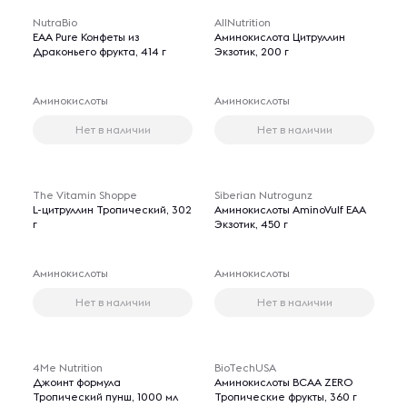
NutraBio
AllNutrition
EAA Pure Конфеты из
Аминокислота Цитруллин
Драконьего фрукта, 414 г
Экзотик, 200 г
Аминокислоты
Аминокислоты
Нет в наличии
Нет в наличии
The Vitamin Shoppe
Siberian Nutrogunz
L-цитруллин Тропический, 302
Аминокислоты AminoVulf ЕАА
г
Экзотик, 450 г
Аминокислоты
Аминокислоты
Нет в наличии
Нет в наличии
4Me Nutrition
BioTechUSA
Джоинт формула
Аминокислоты BCAA ZERO
Тропический пунш, 1000 мл
Тропические фрукты, 360 г