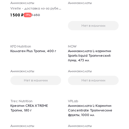
Аминокислоты
Аминокислоты
Virelle - доставка из-за рубежа
1 500
1 650
-9%
Нет в наличии
KFD Nutrition
NOW
Коллаген Plus Тропик, 400 г
Аминокислота L-карнитин
Sports liquid Тропический
пунш, 473 мл
Аминокислоты
Аминокислоты
Нет в наличии
Нет в наличии
Trec Nutrition
VPLab
Креатин CREA XTREME
Аминокислота L-Карнитин
Тропик, 180 г
Сoncentrate Тропические
фрукты, 1000 мл
Аминокислоты
Аминокислоты