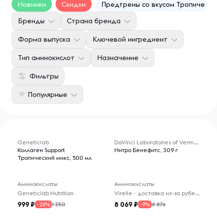
Новинки
Скидки
Предтрены со вкусом Тропически
Бренды
Страна бренда
Форма выпуска
Ключевой ингредиент
Тип аминокислот
Назначение
Фильтры
Популярные
Geneticlab
DaVinci Laboratories of Vermont
Коллаген Support
Нитро Бенефитс, 309 г
Тропический микс, 500 мл
Аминокислоты
Аминокислоты
Geneticlab Nutrition
Virelle - доставка из-за рубежа
999
8 069
1 350
8 876
-26%
-9%