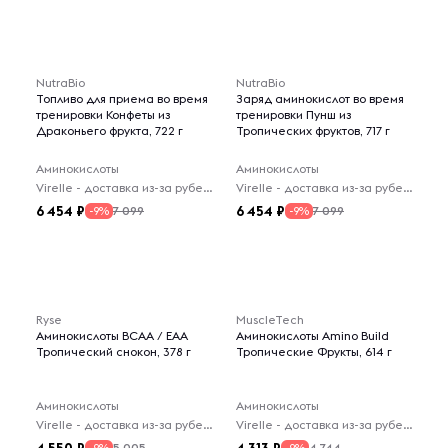
NutraBio
NutraBio
Топливо для приема во время
Заряд аминокислот во время
тренировки Конфеты из
тренировки Пунш из
Драконьего фрукта, 722 г
Тропических фруктов, 717 г
Аминокислоты
Аминокислоты
Virelle - доставка из-за рубежа
Virelle - доставка из-за рубежа
6 454
6 454
7 099
7 099
-9%
-9%
Ryse
MuscleTech
Аминокислоты BCAA / EAA
Аминокислоты Amino Build
Тропический снокон, 378 г
Тропические Фрукты, 614 г
Аминокислоты
Аминокислоты
Virelle - доставка из-за рубежа
Virelle - доставка из-за рубежа
5 005
4 744