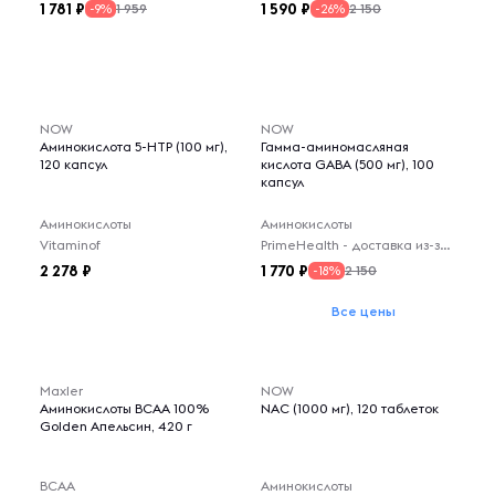
1 781
1 590
1 959
2 150
-9%
-26%
NOW
NOW
Аминокислота 5-НТР (100 мг),
Гамма-аминомасляная
120 капсул
кислота GABA (500 мг), 100
капсул
Аминокислоты
Аминокислоты
Vitaminof
PrimeHealth - доставка из-за рубежа
2 278
1 770
2 150
-18%
Все цены
Maxler
NOW
Аминокислоты BCAA 100%
NAC (1000 мг), 120 таблеток
Golden Апельсин, 420 г
BCAA
Аминокислоты