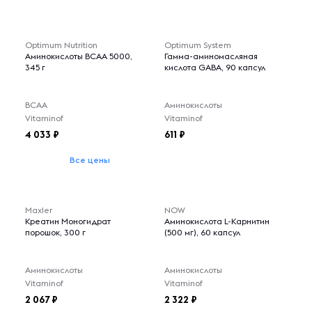
Optimum Nutrition
Optimum System
Аминокислоты BCAA 5000,
Гамма-аминомасляная
345 г
кислота GABA, 90 капсул
BCAA
Аминокислоты
Vitaminof
Vitaminof
4 033
611
Все цены
Maxler
NOW
Креатин Моногидрат
Аминокислота L-Карнитин
порошок, 300 г
(500 мг), 60 капсул
Аминокислоты
Аминокислоты
Vitaminof
Vitaminof
2 067
2 322