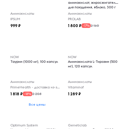
аминокислот, жиросжигатель
для похудения, яблоко, 300 г
Аминокислоты
Аминокислоты
IPSUM
PROLAB
999
1 800
2 160
-17%
NOW
NOW
Таурин (1000 мг), 100 капсул
Аминокислота L-Тирозин (500
мг), 120 капсул
Аминокислоты
Аминокислоты
PrimeHealth - доставка из-за рубежа
Vitaminof
1 818
1 289
2 208
-18%
Все цены
Optimum System
Geneticlab