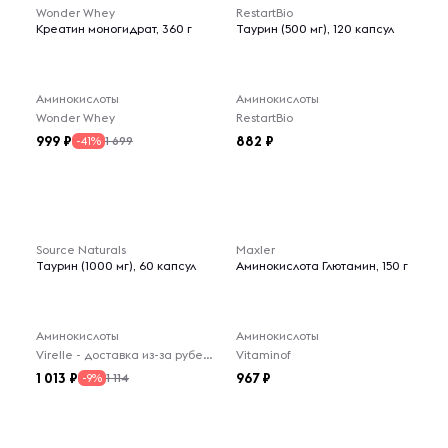
Wonder Whey
RestartBio
Креатин моногидрат, 360 г
Таурин (500 мг), 120 капсул
Аминокислоты
Аминокислоты
Wonder Whey
RestartBio
999
882
1 699
-41%
Source Naturals
Maxler
Таурин (1000 мг), 60 капсул
Аминокислота Глютамин, 150 г
Аминокислоты
Аминокислоты
Virelle - доставка из-за рубежа
Vitaminof
1 013
967
1 114
-9%