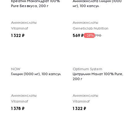
Креатин Моногидрат 100%
Аминокислота Глицин (1000
Pure Без вкуса, 200 г
мг), 100 капсул
Аминокислоты
Аминокислоты
Vitaminof
Geneticlab Nutrition
1 322
569
790
-28%
NOW
Optimum System
Глицин (1000 мг), 100 капсул
Цитруллин Малат 100% Pure,
200 г
Аминокислоты
Аминокислоты
Vitaminof
Vitaminof
1 378
1 322