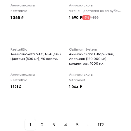
Аминокислоты
Аминокислоты
RestartBio
Virelle - доставка из-за рубежа
1 385
1 690
1 859
-9%
RestartBio
Optimum System
Аминокислота NAC, N-Ацетил
Аминокислота L-Карнитин,
Цистеин (500 мг), 90 капсул
Апельсин (120 000 мг),
концентрат, 1000 мл
Аминокислоты
Аминокислоты
RestartBio
Vitaminof
1 121
1 944
1
2
3
4
5
...
112