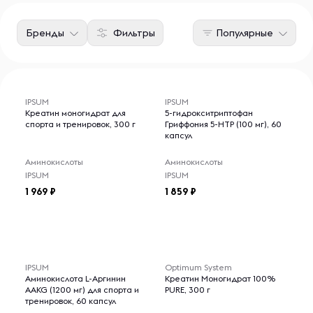
Бренды
Фильтры
Популярные
IPSUM
IPSUM
Креатин моногидрат для
5-гидрокситриптофан
спорта и тренировок, 300 г
Гриффония 5-НТР (100 мг), 60
капсул
Аминокислоты
Аминокислоты
IPSUM
IPSUM
1 969
1 859
IPSUM
Optimum System
Аминокислота L-Аргинин
Креатин Моногидрат 100%
AAKG (1200 мг) для спорта и
PURE, 300 г
тренировок, 60 капсул