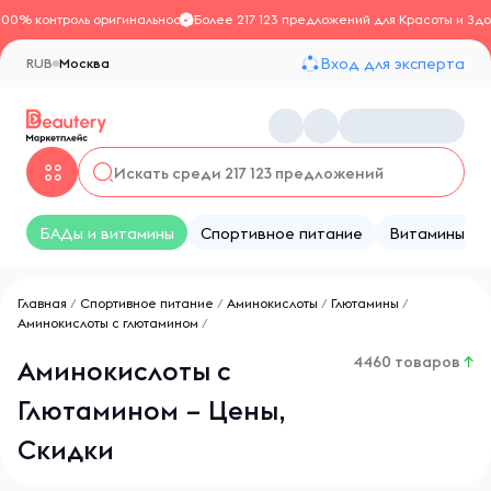
100% контроль оригинальности
Более 217 123 предложений для Красоты и Здо
Вход для эксперта
RUB
Москва
БАДы и витамины
Спортивное питание
Витамины
Главная
/
Спортивное питание
/
Аминокислоты
/
Глютамины
/
Аминокислоты с глютамином
/
4460 товаров
↑
Аминокислоты с
Глютамином – Цены,
Скидки