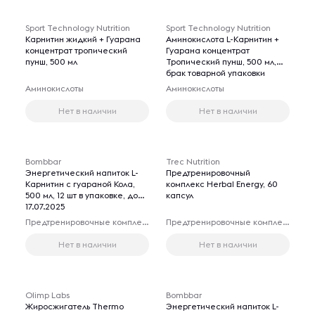
Sport Technology Nutrition
Sport Technology Nutrition
Карнитин жидкий + Гуарана
Аминокислота L-Карнитин +
концентрат тропический
Гуарана концентрат
пунш, 500 мл
Тропический пунш, 500 мл,
брак товарной упаковки
Аминокислоты
Аминокислоты
Нет в наличии
Нет в наличии
Bombbar
Trec Nutrition
Энергетический напиток L-
Предтренировочный
Карнитин с гуараной Кола,
комплекс Herbal Energy, 60
500 мл, 12 шт в упаковке, до
капсул
17.07.2025
Предтренировочные комплексы
Предтренировочные комплексы
Нет в наличии
Нет в наличии
Olimp Labs
Bombbar
Жиросжигатель Thermo
Энергетический напиток L-