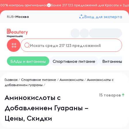
100% контроль оригинальности
Более 217 123 предложений для Красоты и Здо
Вход для эксперта
RUB
Москва
БАДы и витамины
Спортивное питание
Витамины
Главная
/
Спортивное питание
/
Аминокислоты
/
Аминокислоты с
добавлением гуараны
/
15 товаров
↑
Аминокислоты с
Добавлением Гуараны –
Цены, Скидки