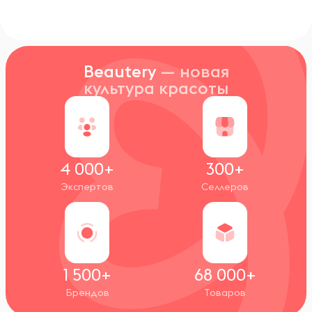
Beautery
— новая
культура красоты
4 000+
300+
Экспертов
Селлеров
1 500+
68 000+
Брендов
Товаров