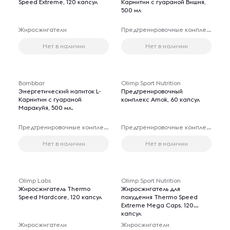
Speed Extreme, 120 капсул
Карнитин с гуараной Вишня,
500 мл
Жиросжигатели
Предтренировочные комплексы
Нет в наличии
Нет в наличии
Bombbar
Olimp Sport Nutrition
Энергетический напиток L-
Предтренировочный
Карнитин с гуараной
комплекс Amok, 60 капсул
Маракуйя, 500 мл.
Предтренировочные комплексы
Предтренировочные комплексы
Нет в наличии
Нет в наличии
Olimp Labs
Olimp Sport Nutrition
Жиросжигатель Thermo
Жиросжигатель для
Speed Hardcore, 120 капсул
похудения Thermo Speed
Extreme Mega Caps, 120
капсул
Жиросжигатели
Жиросжигатели