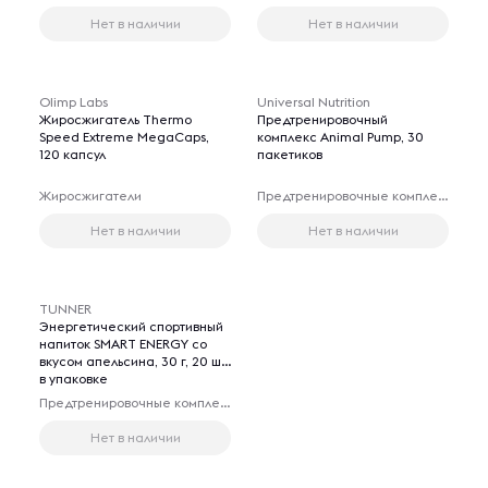
Нет в наличии
Нет в наличии
Olimp Labs
Universal Nutrition
Жиросжигатель Thermo
Предтренировочный
Speed Extreme MegaCaps,
комплекс Animal Pump, 30
120 капсул
пакетиков
Жиросжигатели
Предтренировочные комплексы
Нет в наличии
Нет в наличии
TUNNER
Энергетический спортивный
напиток SMART ENERGY со
вкусом апельсина, 30 г, 20 шт
в упаковке
Предтренировочные комплексы
Нет в наличии