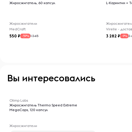
энергии. Продукт рекомендуется для людей, стремя
Жиросжигатель, 60 капсул
L-Карнитин + Т
улучшению физической формы.
Условия хранения:
Жиросжигатели
Жиросжигател
MedCraft
Virelle - дост
Хранить в сухом и прохладном месте, вдали от прям
550
3 282
1 345
3 
-59%
-9%
источников влаги. После открытия упаковки плотно 
свежесть и эффективность продукта.
Вы интересовались
-- : -- : --
Olimp Labs
Жиросжигатель Thermo Speed Extreme
MegaCaps, 120 капсул
Жиросжигатели