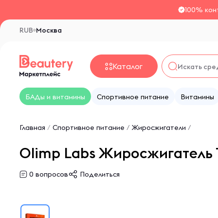
100% кон
RUB
Москва
Каталог
БАДы и витамины
Спортивное питание
Витамины
Главная
/
Спортивное питание
/
Жиросжигатели
/
Olimp Labs Жиросжигатель 
0
вопросов
Поделиться