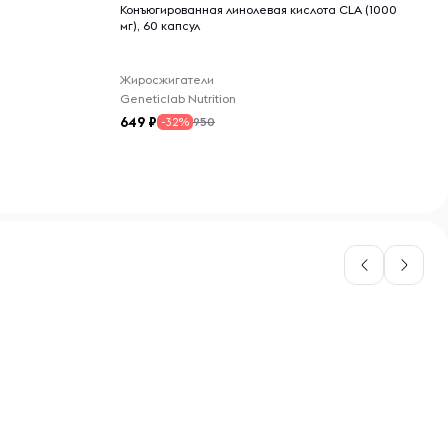
родукта.
Конъюгированная линолевая кислота CLA (1000
мг), 60 капсул
Жиросжигатели
Geneticlab Nutrition
649
950
-32%