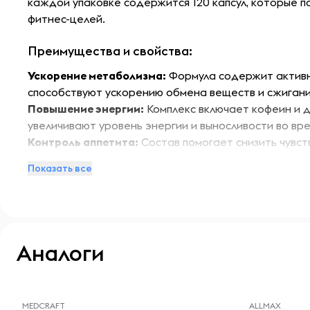
каждой упаковке содержится 120 капсул, которые п
фитнес-целей.
Преимущества и свойства:
Ускорение метаболизма:
Формула содержит активн
способствуют ускорению обмена веществ и сжигани
Повышение энергии:
Комплекс включает кофеин и д
увеличивают уровень энергии и выносливости во вр
Контроль аппетита:
Состав помогает снизить чувст
более легкому соблюдению диеты.
Показать все
Улучшение физической работоспособности:
Жирос
физическую активность и улучшает результаты трен
Антиоксидантная защита:
Входящие в состав ком
окислительного стресса.
Аналоги
Особенности:
Капсулы Thermo Speed Extreme MegaCaps легко про
-- : -- : --
-- : -- : --
использования как перед тренировкой, так и в теч
MEDCRAFT
ALLMAX