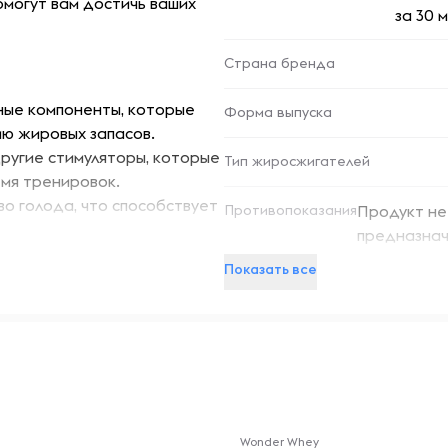
омогут вам достичь ваших
за 30 
Страна бренда
ые компоненты, которые
Форма выпуска
ю жировых запасов.
ругие стимуляторы, которые
Тип жиросжигателей
емя тренировок.
во голода, что способствует
Противопоказания
Продукт не
предназнач
жигатель поддерживает
женщин, лю
Показать все
ировок.
щитовидной
поненты защищают клетки от
приемом пр
указанную 
недоступно
индивидуал
Производит
глатываются и подходят для
-- : -- : --
причиненны
ение дня для поддержания
Wonder Whey