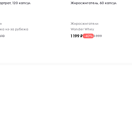
хранения п
щихся к снижению веса и
артрат, 120 капсул
Жиросжигатель, 60 капсул
и
Жиросжигатели
авка из-за рубежа
Wonder Whey
ых солнечных лучей и
1 199
610
1 999
-40%
закрывать, чтобы сохранить