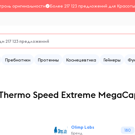
троль оригинальности
Более 217 123 предложений для Красоты
Пребиотики
Протеины
Космецевтика
Гейнеры
Фу
Thermo Speed Extreme MegaCaps
Olimp Labs
180
Бренд