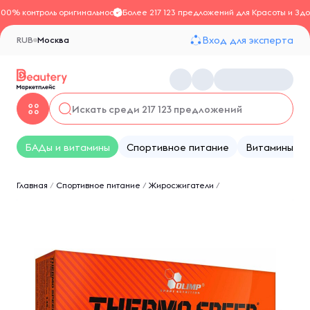
100% контроль оригинальности
Более 217 123 предложений для Красоты и Здо
Вход для эксперта
RUB
Москва
БАДы и витамины
Спортивное питание
Витамины
Главная
/
Спортивное питание
/
Жиросжигатели
/