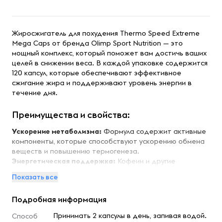
Жиросжигатель для похудения Thermo Speed Extreme
Mega Caps от бренда Olimp Sport Nutrition — это
мощный комплекс, который поможет вам достичь ваших
целей в снижении веса. В каждой упаковке содержится
120 капсул, которые обеспечивают эффективное
сжигание жира и поддерживают уровень энергии в
течение дня.
Преимущества и свойства:
Ускорение метаболизма:
Формула содержит активные
компоненты, которые способствуют ускорению обмена
веществ и повышению термогенеза.
Энергетическая поддержка:
Кофеин и другие
стимуляторы в составе помогают поддерживать
Показать все
высокий уровень энергии во время тренировок.
Снижение аппетита:
Продукт помогает
Подробная информация
контролировать чувство голода, что способствует
более легкому соблюдению диеты.
Принимать 2 капсулы в день, запивая водой.
Способ
Улучшение физической выносливости:
Комплекс