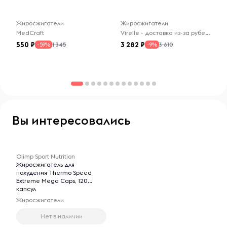
месте. Избегайте приема при
индивидуальной непереносимости
компонентов. Производитель не
Жиросжигатели
Жиросжигатели
несет ответственности за любой
MedCraft
Virelle - доставка из-за рубежа
вред, причиненный в результате
550
3 282
1 345
3 610
-59%
-9%
ненадлежащего использования или
хранения продукта.
Вы интересовались
-- : -- : --
Olimp Sport Nutrition
Жиросжигатель для
похудения Thermo Speed
Extreme Mega Caps, 120
капсул
Жиросжигатели
Нет в наличии