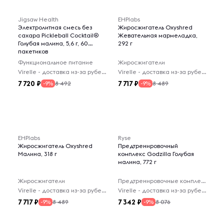
Jigsaw Health
EHPlabs
Электролитная смесь без
Жиросжигатель Oxyshred
сахара Pickleball Cocktail®
Жевательная мармеладка,
Голубая малина, 5,6 г, 60
292 г
пакетиков
Функциональное питание
Жиросжигатели
Virelle - доставка из-за рубежа
Virelle - доставка из-за рубежа
7 720
7 717
8 492
8 489
-9%
-9%
EHPlabs
Ryse
Жиросжигатель Oxyshred
Предтренировочный
Малина, 318 г
комплекс Godzilla Голубая
малина, 772 г
Жиросжигатели
Предтренировочные комплексы
Virelle - доставка из-за рубежа
Virelle - доставка из-за рубежа
7 717
7 342
8 489
8 076
-9%
-9%