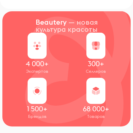
Beautery
— новая
культура красоты
4 000+
300+
Экспертов
Селлеров
1 500+
68 000+
Брендов
Товаров