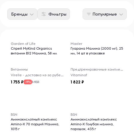
Бренды
Фильтры
Популярные
Товары для 18+ лет
Garden of Life
Maxler
Спрей MyKind Organics
Гуарана Малина (2000 мг), 25
витамин B12 Малина, 58 мл
мл, 14 шт в упаковке
Витамины
Предтренировочные комплексы
Virelle - доставка из-за рубежа
Vitaminof
1 755
1 822
1 931
-9%
BSN
BSN
Аминокислотный комплекс
Аминокислотный комплекс
Amino-X 70 порций Малина,
Amino-X Голубая малина,
1015 г
порошок, 435 г