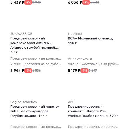
5 439
6 038
5 983
6 642
-9%
-9%
SUNWARRIOR
Nutricost
Предтренировочный
BCAA Малиновый лимонад,
комплекс Sport Активный
990 г
Ананас с голубой малиной,
315 г
Предтренировочные комплексы
Аминокислоты
Virelle - доставка из-за рубежа
Virelle - доставка из-за рубежа
5 944
5 179
6 538
5 697
-9%
-9%
Legion Athletics
ABE
Предтренировочный напиток
Предтренировочный
Pulse Без стимуляторов
комплекс Ultimate Pre-
Голубая малина, 444 г
Workout Голубая малина, 390 г
Предтренировочные комплексы
Предтренировочные комплексы