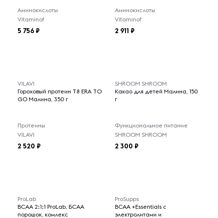
Аминокислоты
Аминокислоты
Vitaminof
Vitaminof
5 756
2 911
VILAVI
SHROOM SHROOM
Гороховый протеин T8 ERA TO
Какао для детей Малина, 150
GO Малина, 350 г
г
Протеины
Функциональное питание
VILAVI
SHROOM SHROOM
2 520
2 300
ProLab
ProSupps
BCAA 2:1:1 ProLab, БСАА
BCAA +Essentials с
порошок, комлекс
электролитами и