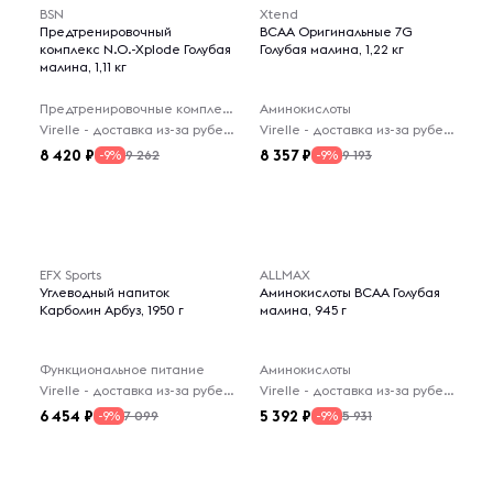
BSN
Xtend
Предтренировочный
BCAA Оригинальные 7G
комплекс N.O.-Xplode Голубая
Голубая малина, 1,22 кг
малина, 1,11 кг
Предтренировочные комплексы
Аминокислоты
Virelle - доставка из-за рубежа
Virelle - доставка из-за рубежа
8 420
8 357
9 262
9 193
-9%
-9%
EFX Sports
ALLMAX
Углеводный напиток
Аминокислоты BCAA Голубая
Карболин Арбуз, 1950 г
малина, 945 г
Функциональное питание
Аминокислоты
Virelle - доставка из-за рубежа
Virelle - доставка из-за рубежа
6 454
5 392
7 099
5 931
-9%
-9%