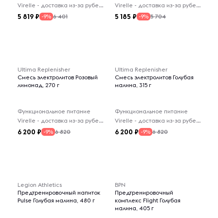
Virelle - доставка из-за рубежа
Virelle - доставка из-за рубежа
5 819
5 185
6 401
5 704
-9%
-9%
Ultima Replenisher
Ultima Replenisher
Смесь электролитов Розовый
Смесь электролитов Голубая
лимонад, 270 г
малина, 315 г
Функциональное питание
Функциональное питание
Virelle - доставка из-за рубежа
Virelle - доставка из-за рубежа
6 200
6 200
6 820
6 820
-9%
-9%
Legion Athletics
BPN
Предтренировочный напиток
Предтренировочный
Pulse Голубая малина, 480 г
комплекс Flight Голубая
малина, 405 г