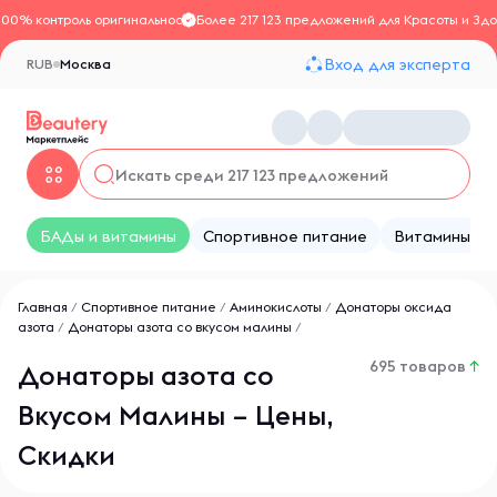
100% контроль оригинальности
Более 217 123 предложений для Красоты и Здо
Вход для эксперта
RUB
Москва
БАДы и витамины
Спортивное питание
Витамины
Главная
/
Спортивное питание
/
Аминокислоты
/
Донаторы оксида
азота
/
Донаторы азота со вкусом малины
/
695 товаров
↑
Донаторы азота со
Вкусом Малины – Цены,
Скидки