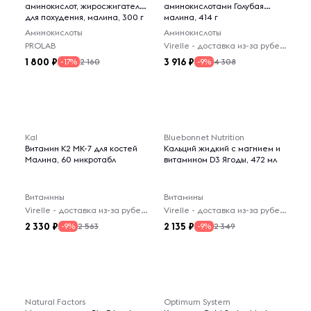
аминокислот, жиросжигатель
аминокислотами Голубая
для похудения, малина, 300 г
малина, 414 г
Аминокислоты
Аминокислоты
PROLAB
Virelle - доставка из-за рубежа
1 800
3 916
2 160
4 308
-17%
-9%
Kal
Bluebonnet Nutrition
Витамин K2 MK-7 для костей
Кальций жидкий с магнием и
Малина, 60 микротабл
витамином D3 Ягоды, 472 мл
Витамины
Витамины
Virelle - доставка из-за рубежа
Virelle - доставка из-за рубежа
2 330
2 135
2 563
2 349
-9%
-9%
Natural Factors
Optimum System