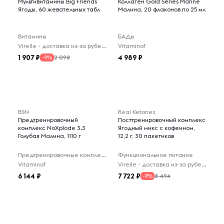
Мультивитамины Big Friends
Коллаген Gold Series Marine
Ягоды, 60 жевательных табл
Малина, 20 флаконов по 25 мл
Витамины
БАДы
Virelle - доставка из-за рубежа
Vitaminof
1 907
4 989
2 098
-9%
BSN
Real Ketones
Предтренировочный
Посттренировочный комплекс
комплекс NoXplode 3.3
Ягодный микс с кофеином,
Голубая Малина, 1110 г
12,2 г, 30 пакетиков
Предтренировочные комплексы
Функциональное питание
Vitaminof
Virelle - доставка из-за рубежа
6 144
7 722
8 494
-9%