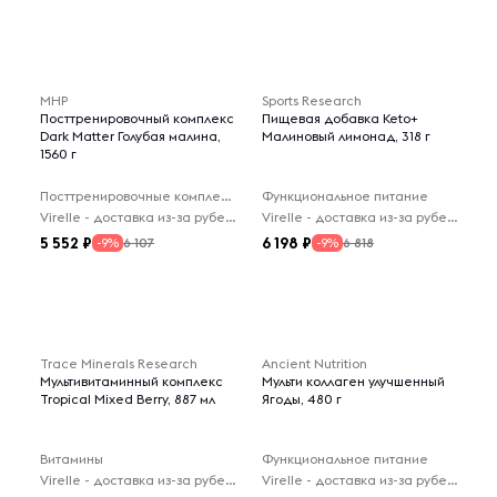
MHP
Sports Research
Посттренировочный комплекс
Пищевая добавка Keto+
Dark Matter Голубая малина,
Малиновый лимонад, 318 г
1560 г
Посттренировочные комплексы
Функциональное питание
Virelle - доставка из-за рубежа
Virelle - доставка из-за рубежа
5 552
6 198
6 107
6 818
-9%
-9%
Trace Minerals Research
Ancient Nutrition
Мультивитаминный комплекс
Мульти коллаген улучшенный
Tropical Mixed Berry, 887 мл
Ягоды, 480 г
Витамины
Функциональное питание
Virelle - доставка из-за рубежа
Virelle - доставка из-за рубежа