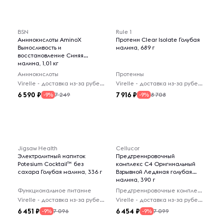
BSN
Rule 1
Аминокислоты AminoX
Протеин Clear Isolate Голубая
Выносливость и
малина, 689 г
восстановление Синяя
малина, 1,01 кг
Аминокислоты
Протеины
Virelle - доставка из-за рубежа
Virelle - доставка из-за рубежа
6 590
7 916
7 249
8 708
-9%
-9%
Jigsaw Health
Cellucor
Электролитный напиток
Предтренировочный
Potesium Cocktail™ без
комплекс C4 Оригинальный
сахара Голубая малина, 336 г
Взрывной Ледяная голубая
малина, 390 г
Функциональное питание
Предтренировочные комплексы
Virelle - доставка из-за рубежа
Virelle - доставка из-за рубежа
6 451
6 454
7 096
7 099
-9%
-9%