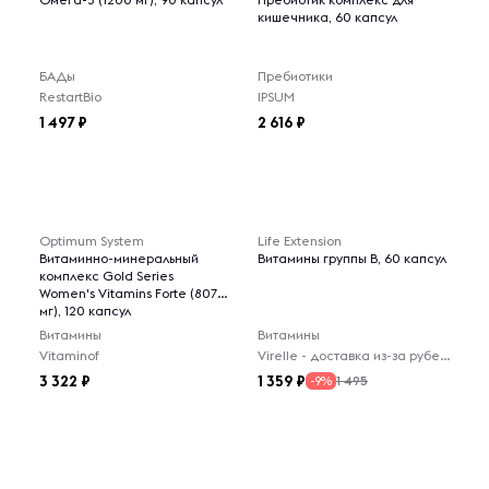
кишечника, 60 капсул
БАДы
Пребиотики
RestartBio
IPSUM
1 497
2 616
Optimum System
Life Extension
Витаминно-минеральный
Витамины группы B, 60 капсул
комплекс Gold Series
Women's Vitamins Forte (807
мг), 120 капсул
Витамины
Витамины
Vitaminof
Virelle - доставка из-за рубежа
3 322
1 359
1 495
-9%