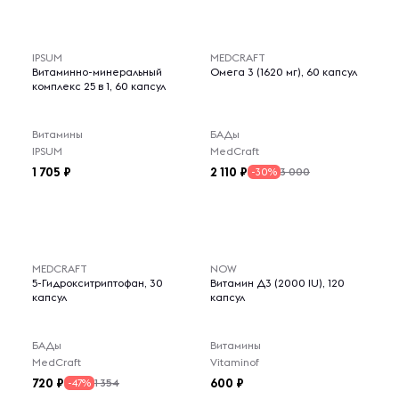
IPSUM
MEDCRAFT
Витаминно-минеральный
Омега 3 (1620 мг), 60 капсул
комплекс 25 в 1, 60 капсул
Витамины
БАДы
IPSUM
MedCraft
1 705
2 110
3 000
-30%
MEDCRAFT
NOW
5-Гидрокситриптофан, 30
Витамин Д3 (2000 IU), 120
капсул
капсул
БАДы
Витамины
MedCraft
Vitaminof
720
600
1 354
-47%