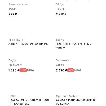
Аминокислоты
БАДы
IPSUM
IPSUM
999
2 419
MEDCRAFT
Orzax
Лецитин (1200 мг), 60 капсул
Рыбий жир + Омега-3, 120
капсул
БАДы
Витамины
MedCraft
Orzax
1 020
2 390
1 254
2 587
-19%
-8%
NOW
Optimum System
Подсолнечный лецитин (1200
Омега 3 Platinum Рыбий жир,
мг), 100 капсул
90 капсул