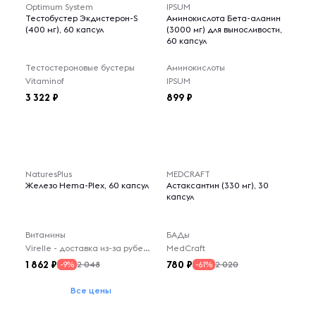
Optimum System
IPSUM
Тестобустер Экдистерон-S
Аминокислота Бета-аланин
(400 мг), 60 капсул
(3000 мг) для выносливости,
60 капсул
Тестостероновые бустеры
Аминокислоты
Vitaminof
IPSUM
3 322
899
NaturesPlus
MEDCRAFT
Железо Hema-Plex, 60 капсул
Астаксантин (330 мг), 30
капсул
Витамины
БАДы
Virelle - доставка из-за рубежа
MedCraft
1 862
780
2 048
2 020
-9%
-61%
Все цены