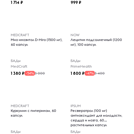
1 714
999
MEDCRAFT
NOW
Мио инозитол D-Hiro (1500 мг),
Лецитин подсолнечный (1200
60 капсул
мг), 100 капсул
БАДы
БАДы
MedCraft
PrimeHealth
1 380
1 800
3 000
3 400
-54%
-47%
MEDCRAFT
IPSUM
Куркумин с пиперином, 60
Ресвератрол (100 мг)
капсул
антиоксидант для молодости,
сердца и мозга, 60
растительных капсул
БАДы
БАДы