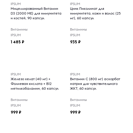
IPSUM
IPSUM
Мицеллированный Витамин
Цинк Пиколинат для
D3 (2000 МЕ) для иммунитета
иммунитета, кожи и волос (25
и костей, 90 капсул
мг), 60 капсул
Витамины
Витамины
IPSUM
IPSUM
1 485
935
IPSUM
IPSUM
Железо хелат (40 мг) +
Витамин С (800 мг) аскорбат
Фолиевая кислота + B12
натрия для чувствительного
метилкобаламин, 60 капсул
ЖКТ, 60 капсул
Витамины
Витамины
IPSUM
IPSUM
999
999