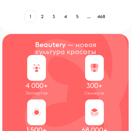
1
2
3
4
5
...
468
Beautery
— новая
культура красоты
4 000+
300+
Экспертов
Селлеров
1 500+
68 000+