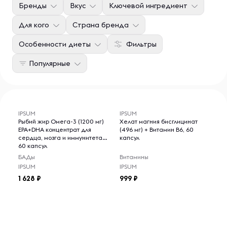
Бренды
Вкус
Ключевой ингредиент
Для кого
Страна бренда
Особенности диеты
Фильтры
Популярные
IPSUM
IPSUM
Рыбий жир Омега-3 (1200 мг)
Хелат магния бисглицинат
EPA+DHA концентрат для
(496 мг) + Витамин B6, 60
сердца, мозга и иммунитета,
капсул
60 капсул
БАДы
Витамины
IPSUM
IPSUM
1 628
999