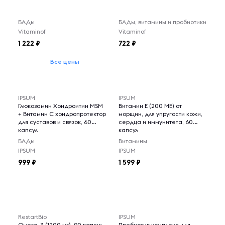
БАДы
БАДы, витамины и пробиотики
Vitaminof
Vitaminof
1 222
722
Все цены
IPSUM
IPSUM
Глюкозамин Хондроитин MSM
Витамин Е (200 МЕ) от
+ Витамин C хондропротектор
морщин, для упругости кожи,
для суставов и связок, 60
сердца и иммунитета, 60
капсул
капсул
БАДы
Витамины
IPSUM
IPSUM
999
1 599
RestartBio
IPSUM
Омега-3 (1200 мг), 90 капсул
Пребиотик комплекс для