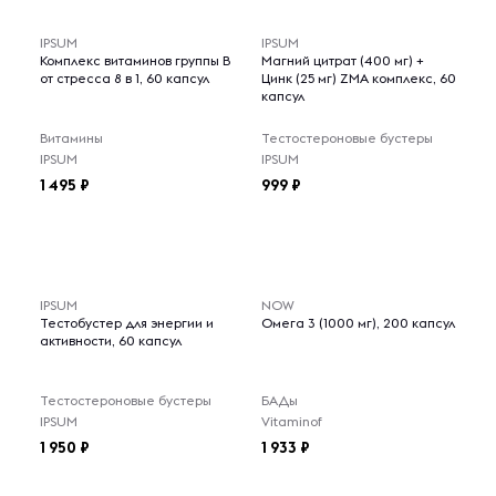
IPSUM
IPSUM
Комплекс витаминов группы B
Магний цитрат (400 мг) +
от стресса 8 в 1, 60 капсул
Цинк (25 мг) ZMA комплекс, 60
капсул
Витамины
Тестостероновые бустеры
IPSUM
IPSUM
1 495
999
IPSUM
NOW
Тестобустер для энергии и
Омега 3 (1000 мг), 200 капсул
активности, 60 капсул
Тестостероновые бустеры
БАДы
IPSUM
Vitaminof
1 950
1 933