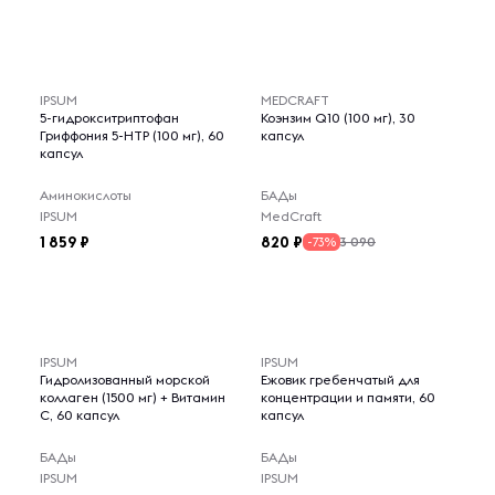
IPSUM
MEDCRAFT
5-гидрокситриптофан
Коэнзим Q10 (100 мг), 30
Гриффония 5-НТР (100 мг), 60
капсул
капсул
Аминокислоты
БАДы
IPSUM
MedCraft
1 859
820
3 090
-73%
IPSUM
IPSUM
Гидролизованный морской
Ежовик гребенчатый для
коллаген (1500 мг) + Витамин
концентрации и памяти, 60
C, 60 капсул
капсул
БАДы
БАДы
IPSUM
IPSUM