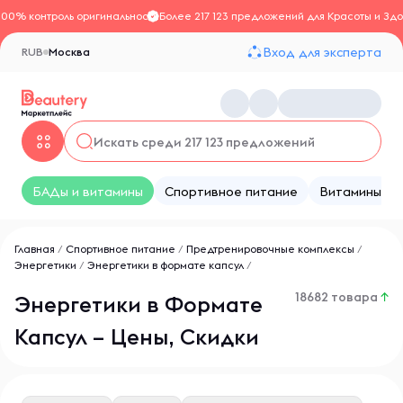
100% контроль оригинальности
Более 217 123 предложений для Красоты и Здо
Вход для эксперта
RUB
Москва
БАДы и витамины
Спортивное питание
Витамины
Главная
/
Спортивное питание
/
Предтренировочные комплексы
/
Энергетики
/
Энергетики в формате капсул
/
18682 товара
↑
Энергетики в Формате
Капсул – Цены, Скидки