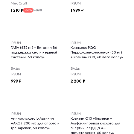
MedCraft
IPSUM
1 210
1 999
3 070
-61%
IPSUM
IPSUM
ГАБА (635 мг) + Витамин B6
Комплекс PQQ
поддержка сна и нервной
Пирролохинолинхинон (30 мг)
системы, 60 капсул
+ Коэнзим Q10, 60 вега капсул
БАДы
БАДы
IPSUM
IPSUM
999
2 200
IPSUM
IPSUM
Аминокислота L-Аргинин
Коэнзим Q10 убихинон +
AAKG (1200 мг) для спорта и
Альфа-липоевая кислота для
тренировок, 60 капсул
энергии, сердца и
антистарения, 60 капсул