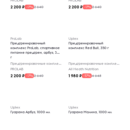
PROLAB
PROLAB
2 200
2 200
2 640
2 640
-17%
-17%
ProLab
Uplex
Предтренировочный
Предтренировочный
комплекс ProLab, спортивное
комплекс Red Bull, 350 г
питание предтрен, арбуз, 300
г
Предтренировочные комплексы
Предтренировочные комплексы
PROLAB
All Heath Nutrition
2 200
1 980
2 640
4 648
-17%
-57%
Uplex
Uplex
Гуарана Арбуз, 1000 мл
Гуарана Малина, 1000 мл