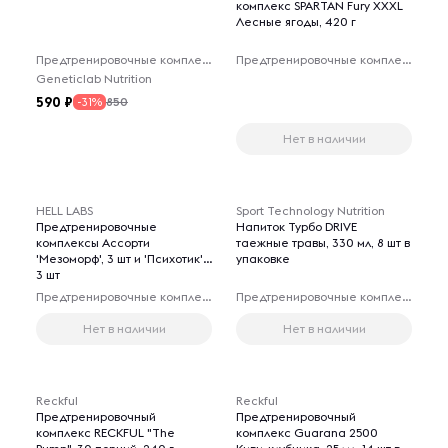
комплекс SPARTAN Fury XXXL
Лесные ягоды, 420 г
Предтренировочные комплексы
Предтренировочные комплексы
Geneticlab Nutrition
590
850
-31%
Нет в наличии
HELL LABS
Sport Technology Nutrition
Предтренировочные
Напиток Турбо DRIVE
комплексы Ассорти
таежные травы, 330 мл, 8 шт в
'Мезоморф', 3 шт и 'Психотик',
упаковке
3 шт
Предтренировочные комплексы
Предтренировочные комплексы
Нет в наличии
Нет в наличии
Reckful
Reckful
Предтренировочный
Предтренировочный
комплекс RECKFUL "The
комплекс Guarana 2500