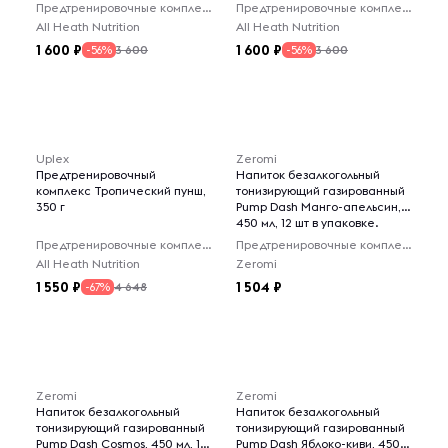
Предтренировочные комплексы
Предтренировочные комплексы
All Heath Nutrition
All Heath Nutrition
1 600
1 600
3 600
3 600
-56%
-56%
Uplex
Zeromi
Предтренировочный
Напиток безалкогольный
комплекс Тропический пунш,
тонизирующий газированный
350 г
Pump Dash Манго-апельсин,
450 мл, 12 шт в упаковке.
Предтренировочные комплексы
Предтренировочные комплексы
All Heath Nutrition
Zeromi
1 550
1 504
4 648
-67%
Zeromi
Zeromi
Напиток безалкогольный
Напиток безалкогольный
тонизирующий газированный
тонизирующий газированный
Pump Dash Cosmos, 450 мл, 12
Pump Dash Яблоко-киви, 450