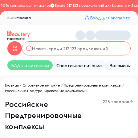
100% контроль оригинальности
Более 217 123 предложений для Красоты и Здо
Вход для эксперта
RUB
Москва
БАДы и витамины
Спортивное питание
Витамины
Главная
/
Спортивное питание
/
Предтренировочные комплексы
/
Российские Предтренировочные комплексы
/
225 товаров
↑
Российские
Предтренировочные
комплексы