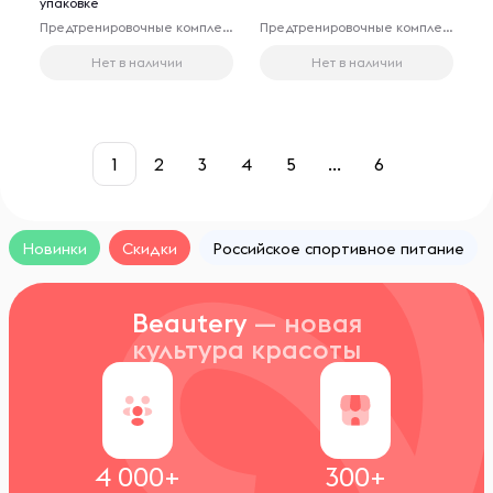
упаковке
Предтренировочные комплексы
Предтренировочные комплексы
Нет в наличии
Нет в наличии
1
2
3
4
5
...
6
Новинки
Скидки
Российское спортивное питание
Beautery
— новая
культура красоты
4 000+
300+