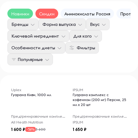
Новинки
Скидки
Аминокислоты Россия
Протеин
Бренды
Форма выпуска
Вкус
Ключевой ингредиент
Для кого
Особенности диеты
Фильтры
Популярные
Uplex
IPSUM
Гуарана Киви, 1000 мл
Гуарана комплекс с
кофеином (200 мг) Персик, 25
мл x 20 шт
Предтренировочные комплексы
Предтренировочные комплексы
All Heath Nutrition
IPSUM
1 600
1 650
3 600
-56%