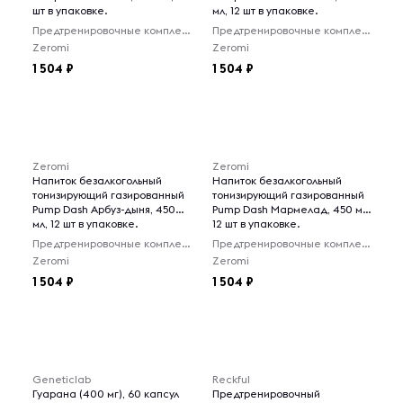
шт в упаковке.
мл, 12 шт в упаковке.
Предтренировочные комплексы
Предтренировочные комплексы
Zeromi
Zeromi
1 504
1 504
Zeromi
Zeromi
Напиток безалкогольный
Напиток безалкогольный
тонизирующий газированный
тонизирующий газированный
Pump Dash Арбуз-дыня, 450
Pump Dash Мармелад, 450 мл,
мл, 12 шт в упаковке.
12 шт в упаковке.
Предтренировочные комплексы
Предтренировочные комплексы
Zeromi
Zeromi
1 504
1 504
Товары для 18+ лет
Geneticlab
Reckful
Гуарана (400 мг), 60 капсул
Предтренировочный