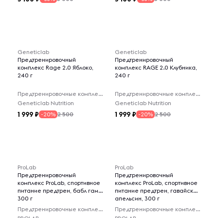
Geneticlab
Geneticlab
Предтренировочный
Предтренировочный
комплекс Rage 2.0 Яблоко,
комплекс RAGE 2.0 Клубника,
240 г
240 г
Предтренировочные комплексы
Предтренировочные комплексы
Geneticlab Nutrition
Geneticlab Nutrition
1 999
1 999
2 500
2 500
-20%
-20%
ProLab
ProLab
Предтренировочный
Предтренировочный
комплекс ProLab, спортивное
комплекс ProLab, спортивное
питание предтрен, бабл гам,
питание предтрен, гавайский
300 г
апельсин, 300 г
Предтренировочные комплексы
Предтренировочные комплексы