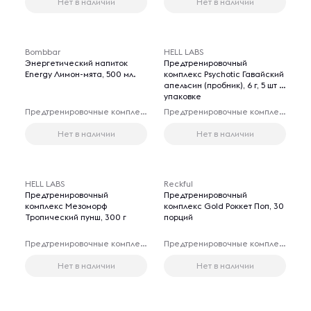
Нет в наличии
Нет в наличии
Bombbar
HELL LABS
Энергетический напиток
Предтренировочный
Energy Лимон-мята, 500 мл.
комплекс Psychotic Гавайский
апельсин (пробник), 6 г, 5 шт в
упаковке
Предтренировочные комплексы
Предтренировочные комплексы
Нет в наличии
Нет в наличии
HELL LABS
Reckful
Предтренировочный
Предтренировочный
комплекс Мезоморф
комплекс Gold Роккет Поп, 30
Тропический пунш, 300 г
порций
Предтренировочные комплексы
Предтренировочные комплексы
Нет в наличии
Нет в наличии