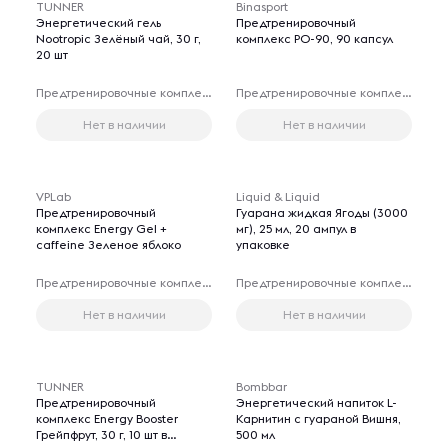
TUNNER
Binasport
Энергетический гель
Предтренировочный
Nootropic Зелёный чай, 30 г,
комплекс PO-90, 90 капсул
20 шт
Предтренировочные комплексы
Предтренировочные комплексы
Нет в наличии
Нет в наличии
VPLab
Liquid & Liquid
Предтренировочный
Гуарана жидкая Ягоды (3000
комплекс Energy Gel +
мг), 25 мл, 20 ампул в
caffeine Зеленое яблоко
упаковке
Предтренировочные комплексы
Предтренировочные комплексы
Нет в наличии
Нет в наличии
TUNNER
Bombbar
Предтренировочный
Энергетический напиток L-
комплекс Energy Booster
Карнитин с гуараной Вишня,
Грейпфрут, 30 г, 10 шт в
500 мл