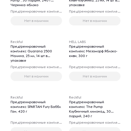
Pump", 30 порций, 240 г
Киви-клубника, 25 мл, 14 шт в
Черника-яблоко
упаковке
Предтренировочные комплексы
Предтренировочные комплексы
Нет в наличии
Нет в наличии
Reckful
HELL LABS
Предтренировочный
Предтренировочный
комплекс Guarana 2500
комплекс Мезоморф Яблоко-
Малина, 25 мл, 14 шт в
киви, 300 г
упаковке
Предтренировочные комплексы
Предтренировочные комплексы
Нет в наличии
Нет в наличии
Reckful
Reckful
Предтренировочный
Предтренировочный
комплекс SPARTAN Fury Баббл
комплекс The Pump
Гам, 420 г
Клубничный лимонад, 30
порций, 240 г
Предтренировочные комплексы
Предтренировочные комплексы