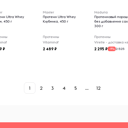
er
Maxler
Naduria
еин Ultra Whey
Протеин Ultra Whey
Протеиновый порош
, 450 г
Клубника, 450 г
без добавления сах
300 г
еины
Протеины
Протеины
inof
Vitaminof
9
2 489
2 295
2 525
-9%
1
2
3
4
5
...
12