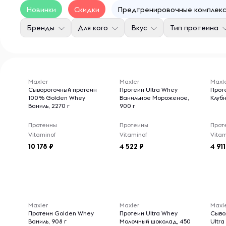
Новинки
Скидки
Предтренировочные комплекс
Бренды
Для кого
Вкус
Тип протеина
Maxler
Maxler
Maxl
Сывороточный протеин
Протеин Ultra Whey
Прот
100% Golden Whey
Ванильное Мороженое,
Клубн
Ваниль, 2270 г
900 г
Протеины
Протеины
Прот
Vitaminof
Vitaminof
Vitam
10 178
4 522
4 911
Maxler
Maxler
Maxl
Протеин Golden Whey
Протеин Ultra Whey
Сыво
Ваниль, 908 г
Молочный шоколад, 450
Ultr