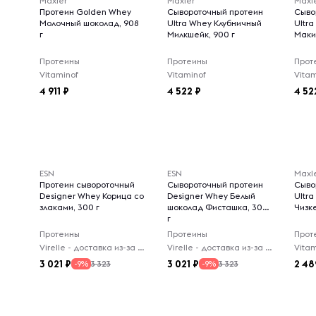
Maxler
Maxler
Maxl
Протеин Golden Whey
Сывороточный протеин
Сыво
Молочный шоколад, 908
Ultra Whey Клубничный
Ultr
г
Милкшейк, 900 г
Маки
Протеины
Протеины
Прот
Vitaminof
Vitaminof
Vitam
4 911
4 522
4 52
ESN
ESN
Maxl
Протеин сывороточный
Сывороточный протеин
Сыво
Designer Whey Корица со
Designer Whey Белый
Ultr
злаками, 300 г
шоколад Фисташка, 300
Чизке
г
Протеины
Протеины
Прот
Virelle - доставка из-за рубежа
Virelle - доставка из-за рубежа
Vitam
3 021
3 021
2 48
3 323
3 323
-9%
-9%