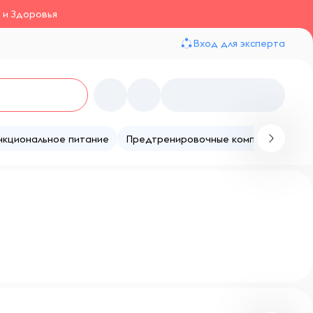
 и Здоровья
Вход для эксперта
нкциональное питание
Предтренировочные комплексы
Те