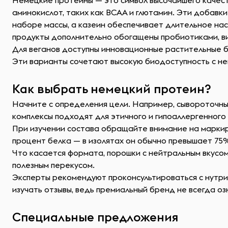
Немецкие протеины — это символ высочайшего качест
аминокислот, таких как BCAA и глютамин. Эти добавк
наборе массы, а казеин обеспечивает длительное нас
продукты дополнительно обогащены пробиотиками, ви
Для веганов доступны инновационные растительные бе
Эти варианты сочетают высокую биодоступность с ней
Как выбрать немецкий протеин?
Начните с определения цели. Например, сывороточны
комплексы подходят для этичного и гипоаллергенного
При изучении состава обращайте внимание на маркиро
процент белка — в изолятах он обычно превышает 75
Что касается формата, порошки с нейтральным вкусом
полезным перекусом.
Эксперты рекомендуют проконсультироваться с нутри
изучать отзывы, ведь премиальный бренд не всегда оз
Специальные предложения