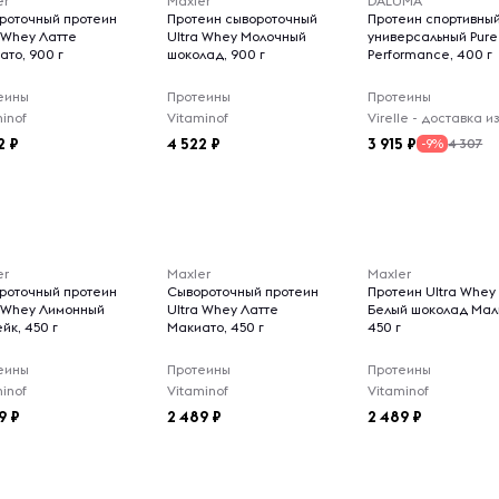
er
Maxler
DALUMA
роточный протеин
Протеин сывороточный
Протеин спортивны
a Whey Латте
Ultra Whey Молочный
универсальный Pure
ато, 900 г
шоколад, 900 г
Performance, 400 г
еины
Протеины
Протеины
inof
Vitaminof
2
4 522
3 915
4 307
-9%
er
Maxler
Maxler
роточный протеин
Сывороточный протеин
Протеин Ultra Whey
a Whey Лимонный
Ultra Whey Латте
Белый шоколад Мал
йк, 450 г
Макиато, 450 г
450 г
еины
Протеины
Протеины
inof
Vitaminof
Vitaminof
9
2 489
2 489