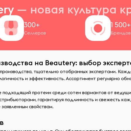
ery
— новая
культура к
300+
1 500
Селлеров
Брендов
зводства на Beautery: выбор эксперт
 производства, тщательно отобранных экспертами. Кажд
огичность и эффективность. Ассортимент регулярно обно
е подходящий протеин среди сотен вариантов от ведущи
стрибьюторами, гарантируя подлинность и свежесть каж
 заявленным свойствам.
в