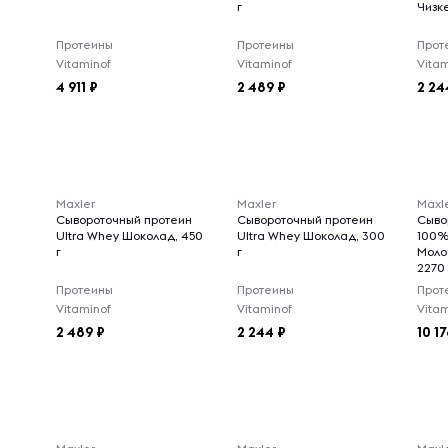
г
Чизке
Протеины
Протеины
Прот
Vitaminof
Vitaminof
Vitam
4 911
2 489
2 24
Maxler
Maxler
Maxl
Сывороточный протеин
Сывороточный протеин
Сыво
Ultra Whey Шоколад, 450
Ultra Whey Шоколад, 300
100%
г
г
Моло
2270 
Протеины
Протеины
Прот
Vitaminof
Vitaminof
Vitam
2 489
2 244
10 1