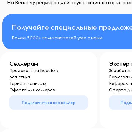
На Beautery регулярно действуют акции, которые поз
Получайте специальные предложе
Более 5000+ пользователей уже с нами
Селлерам
Экспер
Продавать на Beautery
Зарабатыв
Логистика
Регистраци
Тарифы (комиссии)
Реферальн
Оферта для селлеров
Оферта дл
Подключиться как селлер
Подк