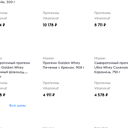
йк, 300 г
еины
Протеины
Протеины
inof
Vitaminof
Vitaminof
4
10 178
8 711
er
Maxler
Maxler
роточный протеин
Протеин Golden Whey
Сывороточный прот
 Golden Whey
Печенье с Кремом, 908 г
Ultra Whey Соленая
чный Шоколад,
Карамель, 750 г
г
еины
Протеины
Протеины
inof
Vitaminof
Vitaminof
78
4 911
4 578
Все цены