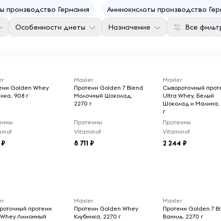
ы производство Германия
Аминокислоты производство Гер
Особенности диеты
Назначение
Все фильт
er
Maxler
Maxler
еин Golden Whey
Протеин Golden 7 Blend
Сывороточный прот
ика, 908 г
Молочный Шоколад,
Ultra Whey, Белый
2270 г
Шоколад и Малина,
г
еины
Протеины
Протеины
inof
Vitaminof
Vitaminof
8 711
2 244
er
Maxler
Maxler
роточный протеин
Протеин Golden Whey
Протеин Golden 7 B
a Whey Лимонный
Клубника, 2270 г
Ваниль, 2270 г