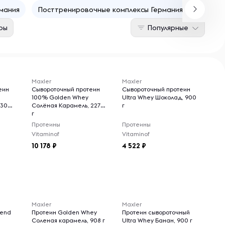
мания
Посттренировочные комплексы Германия
Немец
ры
Популярные
Maxler
Maxler
еин
Сывороточный протеин
Сывороточный протеин
100% Golden Whey
Ultra Whey Шоколад, 900
 300
Солёная Карамель, 2270
г
г
Протеины
Протеины
Vitaminof
Vitaminof
10 178
4 522
Maxler
Maxler
lend
Протеин Golden Whey
Протеин сывороточный
Соленая карамель, 908 г
Ultra Whey Банан, 900 г