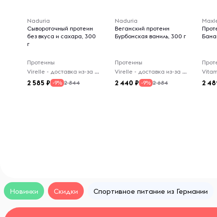
Naduria
Naduria
Maxl
Сывороточный протеин
Веганский протеин
Прот
без вкуса и сахара, 300
Бурбонская ваниль, 300 г
Банан
г
Протеины
Протеины
Прот
Virelle - доставка из-за рубежа
Virelle - доставка из-за рубежа
Vitam
2 585
2 440
2 48
2 844
2 684
-9%
-9%
Новинки
Скидки
Спортивное питание из Германии