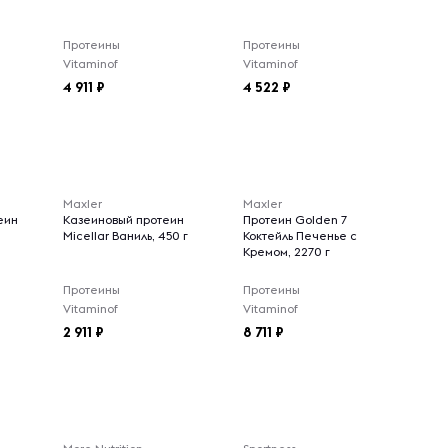
Протеины
Протеины
Vitaminof
Vitaminof
4 911
4 522
Maxler
Maxler
еин
Казеиновый протеин
Протеин Golden 7
Micellar Ваниль, 450 г
Коктейль Печенье с
Кремом, 2270 г
Протеины
Протеины
Vitaminof
Vitaminof
2 911
8 711