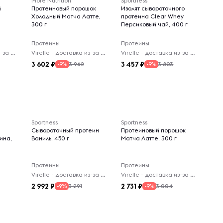
More Nutrition
Sportness
й
Протеиновый порошок
Изолят сывороточного
Холодный Матча Латте,
протеина Clear Whey
300 г
Персиковый чай, 400 г
Протеины
Протеины
Virelle - доставка из-за рубежа
Virelle - доставка из-за рубежа
Virelle - доставка из-за рубежа
3 602
3 457
3 962
3 803
-9%
-9%
Sportness
Sportness
Сывороточный протеин
Протеиновый порошок
ина,
Ваниль, 450 г
Матча Латте, 300 г
Протеины
Протеины
Virelle - доставка из-за рубежа
Virelle - доставка из-за рубежа
2 992
2 731
3 291
3 004
-9%
-9%