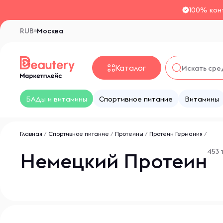
100% кон
RUB
Москва
Каталог
БАДы и витамины
Спортивное питание
Витамины
Главная
/
Спортивное питание
/
Протеины
/
Протеин Германия
/
453
Немецкий Протеин