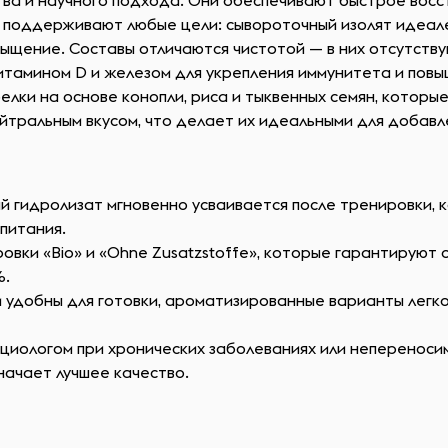
ва и научного подхода. Они обеспечивают быстрое восс
и поддерживают любые цели: сывороточный изолят идеал
ыщение. Составы отличаются чистотой — в них отсутству
тамином D и железом для укрепления иммунитета и повы
лки на основе конопли, риса и тыквенных семян, которые
тральным вкусом, что делает их идеальными для добавлен
й гидролизат мгновенно усваивается после тренировки, 
 питания.
вки «Bio» и «Ohne Zusatzstoffe», которые гарантируют
%.
 удобны для готовки, ароматизированные варианты легко
циологом при хронических заболеваниях или непереносим
начает лучшее качество.