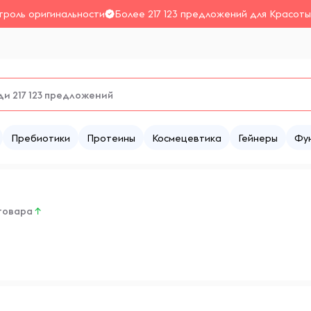
троль оригинальности
Более 217 123 предложений для Красоты
Пребиотики
Протеины
Космецевтика
Гейнеры
Фу
 товара
↑