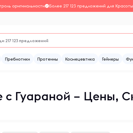
троль оригинальности
Более 217 123 предложений для Красоты
Пребиотики
Протеины
Космецевтика
Гейнеры
Фу
 с Гуараной – Цены, С