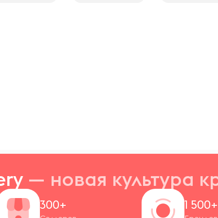
ery
— новая
культура к
300+
1 500