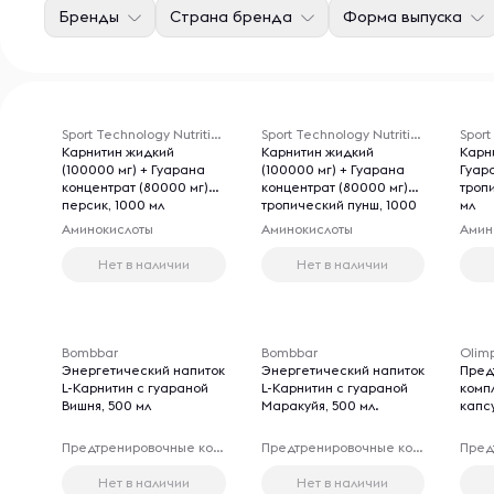
Бренды
Страна бренда
Форма выпуска
Sport Technology Nutrition
Sport Technology Nutrition
Карнитин жидкий
Карнитин жидкий
Карн
(100000 мг) + Гуарана
(100000 мг) + Гуарана
Гуар
концентрат (80000 мг)
концентрат (80000 мг)
троп
персик, 1000 мл
тропический пунш, 1000
мл
мл
Аминокислоты
Аминокислоты
Амин
Нет в наличии
Нет в наличии
Bombbar
Bombbar
Olimp
Энергетический напиток
Энергетический напиток
Пред
L-Карнитин с гуараной
L-Карнитин с гуараной
комп
Вишня, 500 мл
Маракуйя, 500 мл.
капс
Предтренировочные комплексы
Предтренировочные комплексы
Нет в наличии
Нет в наличии