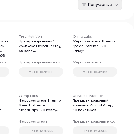
Популярные
Trec Nutrition
Olimp Labs
питок
Предтренировочный
Жиросжигатель Thermo
ной
комплекс Herbal Energy,
Speed Extreme, 120
60 капсул
капсул
025
Предтренировочные комплексы
Предтренировочные комплексы
Жиросжигатели
Нет в наличии
Нет в наличии
Olimp Labs
Universal Nutrition
Жиросжигатель Thermo
Предтренировочный
Speed Extreme
комплекс Animal Pump,
a
MegaCaps, 120 капсул
30 пакетиков
Жиросжигатели
Предтренировочные комплексы
Нет в наличии
Нет в наличии