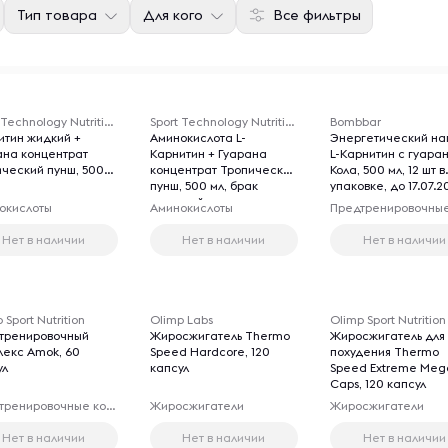
Тип товара
Для кого
Все фильтры
Sport Technology Nutrition
Sport Technology Nutrition
Bombbar
итин жидкий +
Аминокислота L-
Энергетический на
ана концентрат
Карнитин + Гуарана
L-Карнитин с гуара
ический пунш, 500
концентрат Тропический
Кола, 500 мл, 12 шт в
пунш, 500 мл, брак
упаковке, до 17.07.2
товарной упаковки
окислоты
Аминокислоты
Нет в наличии
Нет в наличии
Нет в наличии
 Sport Nutrition
Olimp Labs
Olimp Sport Nutrition
тренировочный
Жиросжигатель Thermo
Жиросжигатель для
лекс Amok, 60
Speed Hardcore, 120
похудения Thermo
ул
капсул
Speed Extreme Meg
Caps, 120 капсул
Предтренировочные комплексы
Жиросжигатели
Жиросжигатели
Нет в наличии
Нет в наличии
Нет в наличии