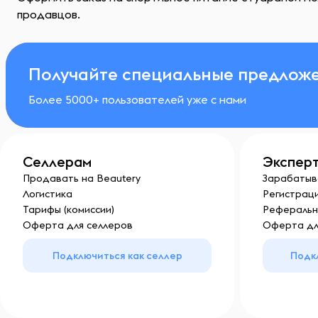
продавцов.
Получайте специальные предложе
Более 5000+ пользователей уже с нами
Селлерам
Экспер
Продавать на Beautery
Зарабатыв
Логистика
Регистраци
Тарифы (комиссии)
Реферальн
Оферта для селлеров
Оферта дл
Подключиться как селлер
Подк