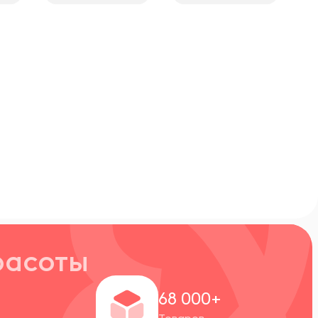
расоты
+
68 000+