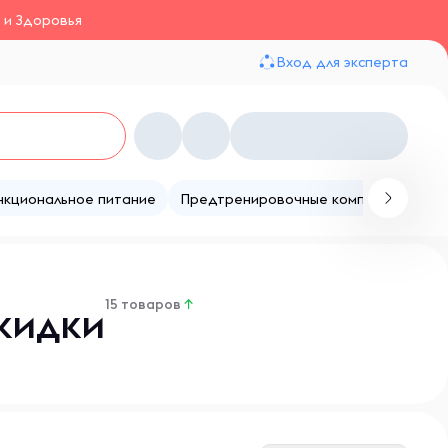
 и Здоровья
Вход для эксперта
нкциональное питание
Предтренировочные комплексы
Те
15 товаров
↑
кидки