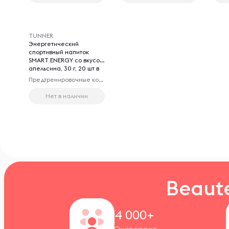
TUNNER
Энергетический
спортивный напиток
SMART ENERGY со вкусом
апельсина, 30 г, 20 шт в
упаковке
Предтренировочные комплексы
Нет в наличии
Beaut
4 000+