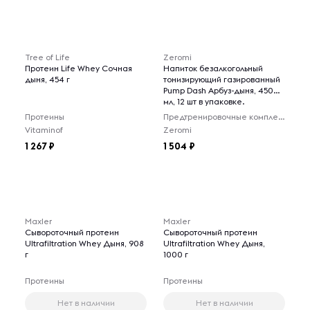
Tree of Life
Zeromi
Протеин Life Whey Сочная
Напиток безалкогольный
дыня, 454 г
тонизирующий газированный
Pump Dash Арбуз-дыня, 450
мл, 12 шт в упаковке.
Протеины
Предтренировочные комплексы
Vitaminof
Zeromi
1 267
1 504
Maxler
Maxler
Сывороточный протеин
Сывороточный протеин
Ultrafiltration Whey Дыня, 908
Ultrafiltration Whey Дыня,
г
1000 г
Протеины
Протеины
Нет в наличии
Нет в наличии