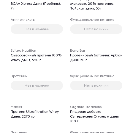
BCAA Xpress Дыня (Пробник),
злаковые, 20% протеина,
7 г
Тайская дыня, 55 г
Аминокислоты
Функциональное питание
Нет в наличии
Нет в наличии
Scitec Nutrition
Bona Bar
Сывороточный протеин 100%
Протеиновый батончик Арбуз-
Whey Дыня, 920 г
дыня, 50 г
Протеины
Функциональное питание
Нет в наличии
Нет в наличии
Maxler
Organic Traditions
Протеин Ultrafiltration Whey
Пищевая добавка
Дыня, 2270 гр
Суперзелень Огурец и дыня,
100 г
Протеины
Функциональное питание