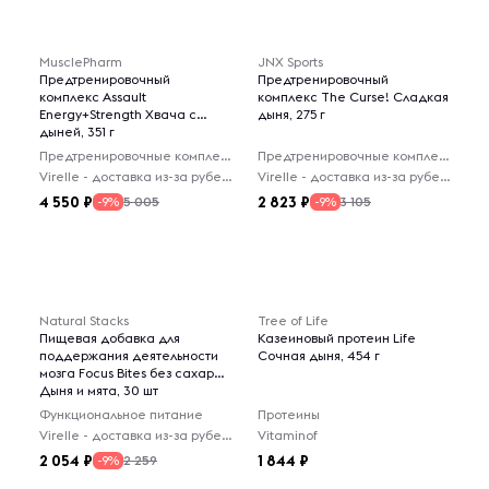
MusclePharm
JNX Sports
Предтренировочный
Предтренировочный
комплекс Assault
комплекс The Curse! Сладкая
Energy+Strength Хвача с
дыня, 275 г
дыней, 351 г
Предтренировочные комплексы
Предтренировочные комплексы
Virelle - доставка из-за рубежа
Virelle - доставка из-за рубежа
4 550
2 823
5 005
3 105
-9%
-9%
Natural Stacks
Tree of Life
Пищевая добавка для
Казеиновый протеин Life
поддержания деятельности
Сочная дыня, 454 г
мозга Focus Bites без сахара
Дыня и мята, 30 шт
Функциональное питание
Протеины
Virelle - доставка из-за рубежа
Vitaminof
2 054
1 844
2 259
-9%