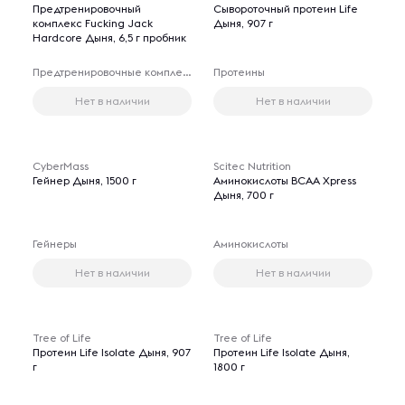
Предтренировочный
Сывороточный протеин Life
комплекс Fucking Jack
Дыня, 907 г
Hardcore Дыня, 6,5 г пробник
Предтренировочные комплексы
Протеины
Нет в наличии
Нет в наличии
CyberMass
Scitec Nutrition
Гейнер Дыня, 1500 г
Аминокислоты BCAA Xpress
Дыня, 700 г
Гейнеры
Аминокислоты
Нет в наличии
Нет в наличии
Tree of Life
Tree of Life
Протеин Life Isolate Дыня, 907
Протеин Life Isolate Дыня,
г
1800 г