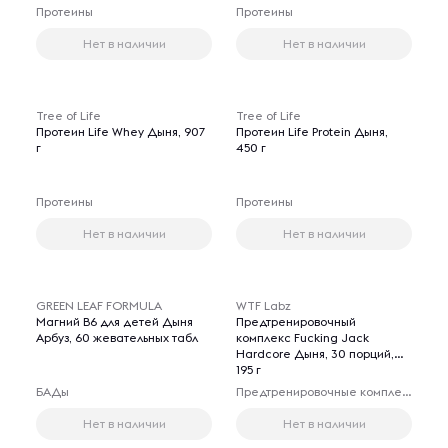
Протеины
Протеины
Нет в наличии
Нет в наличии
Tree of Life
Tree of Life
Протеин Life Whey Дыня, 907
Протеин Life Protein Дыня,
г
450 г
Протеины
Протеины
Нет в наличии
Нет в наличии
GREEN LEAF FORMULA
WTF Labz
Магний B6 для детей Дыня
Предтренировочный
Арбуз, 60 жевательных табл
комплекс Fucking Jack
Hardcore Дыня, 30 порций,
195 г
БАДы
Предтренировочные комплексы
Нет в наличии
Нет в наличии