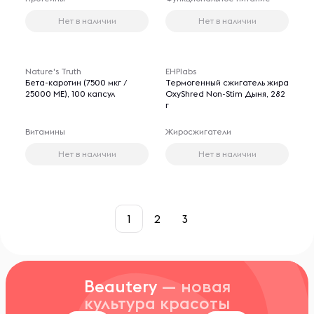
Нет в наличии
Нет в наличии
Nature's Truth
EHPlabs
Бета-каротин (7500 мкг /
Термогенный сжигатель жира
25000 МЕ), 100 капсул
OxyShred Non-Stim Дыня, 282
г
Витамины
Жиросжигатели
Нет в наличии
Нет в наличии
1
2
3
Beautery
— новая
культура красоты