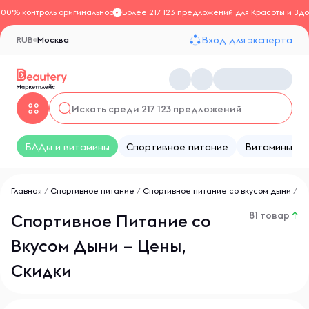
100% контроль оригинальности
Более 217 123 предложений для Красоты и Здо
Вход для эксперта
RUB
Москва
БАДы и витамины
Спортивное питание
Витамины
Главная
/
Спортивное питание
/
Спортивное питание со вкусом дыни
/
81 товар
↑
Спортивное Питание со
Вкусом Дыни – Цены,
Скидки