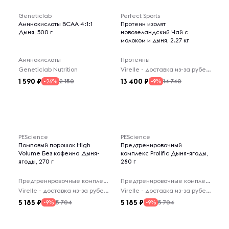
Geneticlab
Perfect Sports
Аминокислоты BCAA 4:1:1
Протеин изолят
Дыня, 500 г
новозеландский Чай с
молоком и дыня, 2.27 кг
Аминокислоты
Протеины
Geneticlab Nutrition
Virelle - доставка из-за рубежа
1 590
13 400
2 150
14 740
-26%
-9%
PEScience
PEScience
Помповый порошок High
Предтренировочный
Volume Без кофеина Дыня-
комплекс Prolific Дыня-ягоды,
ягоды, 270 г
280 г
Предтренировочные комплексы
Предтренировочные комплексы
Virelle - доставка из-за рубежа
Virelle - доставка из-за рубежа
5 185
5 185
5 704
5 704
-9%
-9%