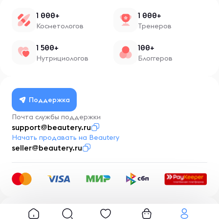
1 000+
1 000+
Косметологов
Тренеров
1 500+
100+
Нутрициологов
Блоггеров
Поддержка
Почта службы поддержки
support@beautery.ru
Начать продавать на Beautery
seller@beautery.ru
Разработка
BusinessMentor.ru