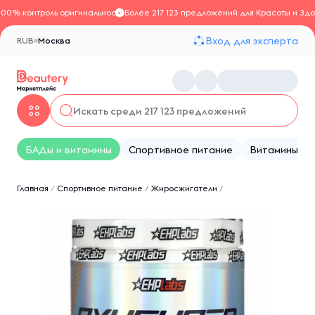
100% контроль оригинальности
Более 217 123 предложений для Красоты и Здо
Вход для эксперта
RUB
Москва
БАДы и витамины
Спортивное питание
Витамины
Главная
/
Спортивное питание
/
Жиросжигатели
/