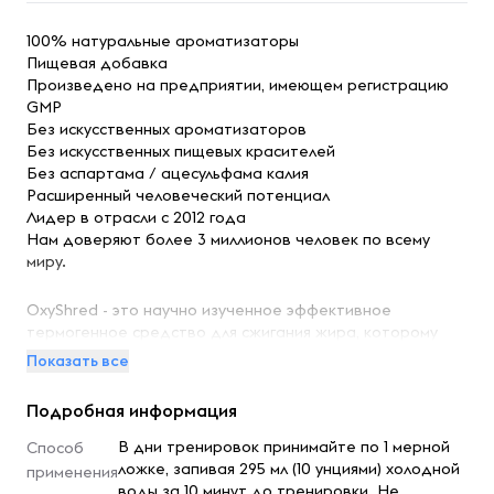
100% натуральные ароматизаторы
Пищевая добавка
Произведено на предприятии, имеющем регистрацию
GMP
Без искусственных ароматизаторов
Без искусственных пищевых красителей
Без аспартама / ацесульфама калия
Расширенный человеческий потенциал
Лидер в отрасли с 2012 года
Нам доверяют более 3 миллионов человек по всему
миру.
OxyShred - это научно изученное эффективное
термогенное средство для сжигания жира, которому
доверяют миллионы людей во всем мире. Он будет
Показать все
стимулировать бета-3 жировые рецепторные клетки в
организме, не оказывая отрицательного воздействия на
Подробная информация
частоту сердечных сокращений и артериальное
давление.
В дни тренировок принимайте по 1 мерной
Способ
ложке, запивая 295 мл (10 унциями) холодной
применения
OxyShred ускорит ваш метаболизм, способствуя
воды за 10 минут до тренировки. Не