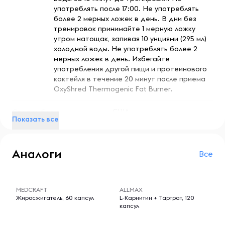
повышенному уровню распада жировых клеток,
употреблять после 17:00. Не употреблять
известному как «гиперлиполиз». Это также поможет
более 2 мерных ложек в день. В дни без
ускорить метаболизм, повысить иммунитет, обеспечить
тренировок принимайте 1 мерную ложку
естественный заряд энергии и улучшить настроение с
утром натощак, запивая 10 унциями (295 мл)
помощью ноотропов, которые улучшают самочувствие.
холодной воды. Не употреблять более 2
А восхитительный вкус будет радовать вас в течение
мерных ложек в день. Избегайте
всего дня.
употребления другой пищи и протеинового
коктейля в течение 20 минут после приема
OxyShred Thermogenic Fat Burner.
Доверяйте результатам. Будьте уполномочены
США
Страна бренда
Рекомендации по применению
Показать все
В дни тренировок принимайте по 1 мерной ложке,
запивая 295 мл (10 унциями) холодной воды за 10 минут
Женщины
Для кого
до тренировки. Не употреблять после 17:00. Не
Мужчины
Аналоги
употреблять более 2 мерных ложек в день.
Все
Кофеин
Добавки
-- : -- : --
-- : -- : --
В дни без тренировок принимайте 1 мерную ложку
утром натощак, запивая 10 унциями (295 мл) холодной
MEDCRAFT
ALLMAX
Порошок
Форма выпуска
воды. Не употреблять более 2 мерных ложек в день.
Жиросжигатель, 60 капсул
L-Карнитин + Тартрат, 120
капсул
Избегайте употребления другой пищи и протеинового