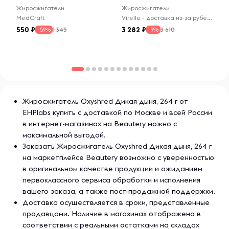
коктейля в течение 20 минут после приема OxyShred
Жиросжигатели
Жиросжигатели
Thermogenic Fat Burner.
MedCraft
Virelle - доставка из-за рубежа
550
3 282
1 345
3 610
-59%
-9%
Ингредиенты
Натуральный ароматизатор, диоксид кремния, силикат
кальция, сукралоза, dl-яблочная кислота, куркума
(краситель), хлорид натрия, лимонная кислота, фрукты и
порошок из овощного сока (краситель).
Предупреждения
Жиросжигатель Oxyshred Дикая дыня, 264 г от
Если вы спортсмен, участвующий в видах спорта,
EHPlabs купить с доставкой по Москве и всей России
регулируемых ВАДА, проконсультируйтесь с врачом
в интернет-магазинах на Beautery можно с
перед употреблением этого продукта.
максимальной выгодой.
Заказать Жиросжигатель Oxyshred Дикая дыня, 264 г
OxyShred Thermogenic Fat Burner - это пищевая
на маркетплейсе Beautery возможно с уверенностью
добавка, которая содержит кофеин и не
в оригинальном качестве продукции и ожиданием
рекомендуется детям, беременным и кормящим
первоклассного сервиса обработки и исполнения
женщинам, а также лицам, чувствительным к кофеину.
вашего заказа, а также пост-продажной поддержки.
Хранить в сухом и прохладном месте. Этот продукт не
Доставка осуществляется в сроки, представленные
является единственным источником питания, и его
следует употреблять в сочетании с полноценной
продавцами. Наличие в магазинах отображено в
диетой. Этот продукт следует использовать в
соответствии с реальными остатками на складах