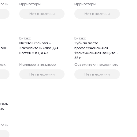
 гели
Ирригаторы
Ирригаторы
Нет в наличии
Нет в наличии
Витэкс
Витэкс
PRONail Основа +
Зубная паста
, 500
Закрепитель лака для
профессиональная
ногтей 2 в 1, 8 мл
'Максимальная защита',
85 г
мых
Маникюр и педикюр
Освежители полости рта
Нет в наличии
Нет в наличии
гель
мл
 гели