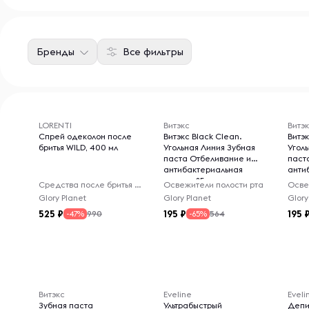
Бренды
Все фильтры
LORENTI
Витэкс
Витэ
Спрей одеколон после
Витэкс Black Clean.
Витэк
бритья WILD, 400 мл
Угольная Линия Зубная
Угол
паста Отбеливание и
паст
антибактериальная
анти
защита 85
защи
Средства после бритья мужские
Освежители полости рта
Осве
Glory Planet
Glory Planet
Glory
525
195
195
990
564
-47%
-65%
Витэкс
Eveline
Eveli
Зубная паста
Ультрабыстрый
Депи