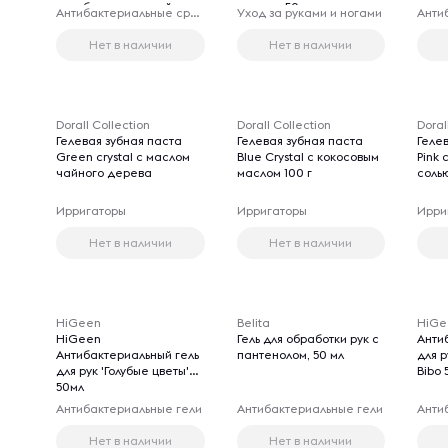
антибактериальный
для рук, 50 мл
Антибактериальные средства гигиены
Уход за руками и ногами
Анти
противовирусный, 1000
мл
Нет в наличии
Нет в наличии
Dorall Collection
Dorall Collection
Doral
Гелевая зубная паста
Гелевая зубная паста
Геле
Green crystal с маслом
Blue Crystal с кокосовым
Pink 
чайного дерева
маслом 100 г
соль
Ирригаторы
Ирригаторы
Ирри
Нет в наличии
Нет в наличии
HiGeen
Belita
HiGe
HiGeen
Гель для обработки рук с
Aнти
Антибактериальный гель
пантенолом, 50 мл
для 
для рук 'Голубые цветы'
Bibo 
50мл
Антибактериальные гели
Антибактериальные гели
Анти
Нет в наличии
Нет в наличии