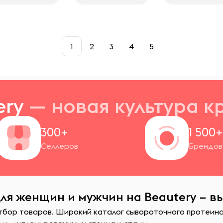
1
2
3
4
5
ery
— новая
культура к
300+
1 500
Селлеров
Брендов
ля женщин и мужчин на Beautery – в
отбор товаров. Широкий каталог сывороточного протеина