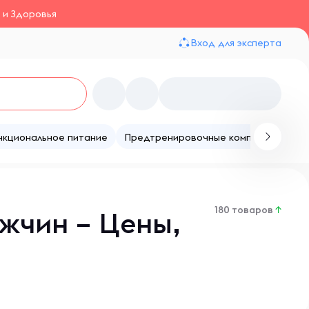
 и Здоровья
Вход для эксперта
нкциональное питание
Предтренировочные комплексы
Те
180 товаров
↑
жчин – Цены,