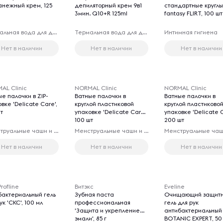
ранежный крем, 125
депиляторный крем 9в1
стандартные кругл
3мин. Q10+R 125ml
fantasy FLIRT, 100 шт
Термальная вода для депиляции
Термальная вода для депиляции
Интимная гигиена
Нет в наличии
Нет в наличии
Нет в наличии
AL Clinic
NORMAL Clinic
NORMAL Clinic
е палочки в ZIP-
Ватные палочки в
Ватные палочки в
вке 'Delicate Care',
круглой пластиковой
круглой пластиково
т
упаковке 'Delicate Care',
упаковке 'Delicate C
100 шт
200 шт
Менструальные чаши и капы
Менструальные чаши и капы
Нет в наличии
Нет в наличии
Нет в наличии
rofline
Витэкс
Eveline
бактериальный гель
Зубная паста
Очищающий защит
ук 'CКС', 100 мл
профессиональная
гель для рук
'Защита и укрепление
антибактериальный 
эмали', 85 г
BOTANIC EXPERT, 50