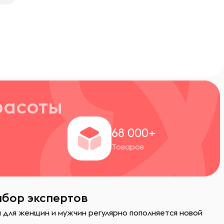
расоты
+
68 000+
Товаров
ыбор экспертов
 для женщин и мужчин регулярно пополняется новой