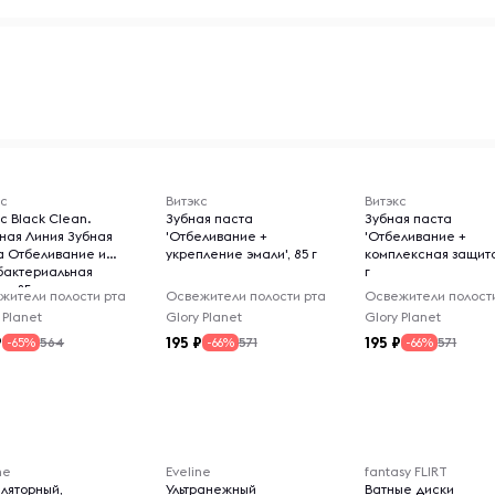
кс
Витэкс
Витэкс
с Black Clean.
Зубная паста
Зубная паста
ьная Линия Зубная
'Отбеливание +
'Отбеливание +
а Отбеливание и
укрепление эмали', 85 г
комплексная защита
бактериальная
г
та 85
жители полости рта
Освежители полости рта
Освежители полост
 Planet
Glory Planet
Glory Planet
195
195
564
571
571
-65%
-66%
-66%
ne
Eveline
fantasy FLIRT
ляторный,
Ультранежный
Ватные диски