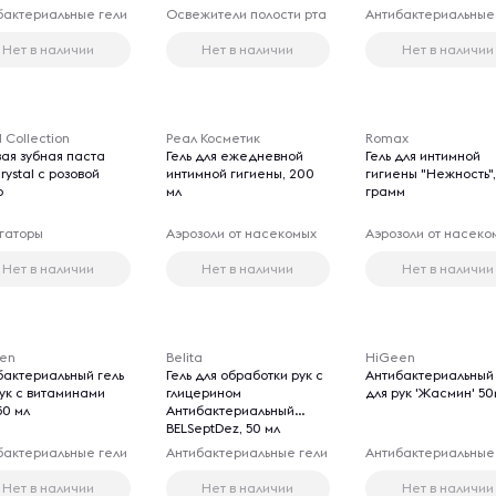
бактериальные гели
Освежители полости рта
Антибактериальные
Нет в наличии
Нет в наличии
Нет в наличии
l Collection
Реал Косметик
Romax
вая зубная паста
Гель для ежедневной
Гель для интимной
crystal с розовой
интимной гигиены, 200
гигиены "Нежность"
ю
мл
грамм
гаторы
Аэрозоли от насекомых
Аэрозоли от насеко
Нет в наличии
Нет в наличии
Нет в наличии
en
Belita
HiGeen
бактериальный гель
Гель для обработки рук с
Антибактериальный 
рук с витаминами
глицерином
для рук 'Жасмин' 50
50 мл
Антибактериальный
BELSeptDez, 50 мл
бактериальные гели
Антибактериальные гели
Антибактериальные
Нет в наличии
Нет в наличии
Нет в наличии