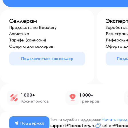
Селлерам
Экспер
Продавать на Beautery
Зарабатыв
Логистика
Регистраци
Тарифы (комиссии)
Реферальн
Оферта для селлеров
Оферта дл
Подключиться как селлер
Подк
1 000+
1 000+
Косметологов
Тренеров
Почта службы поддержки
Начать прод
Поддержка
support@beautery.ru
seller@beau