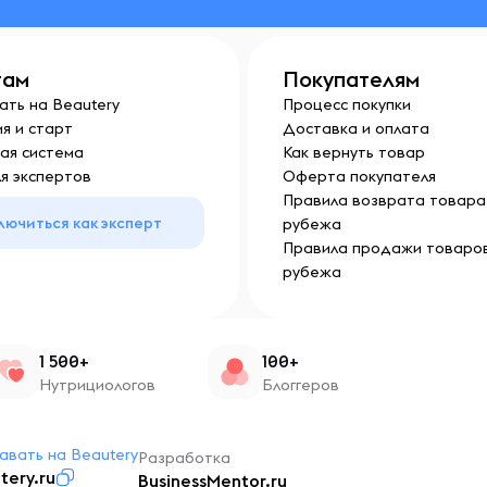
там
Покупателям
ать на Beautery
Процесс покупки
я и старт
Доставка и оплата
ая система
Как вернуть товар
я экспертов
Оферта покупателя
Правила возврата товара 
лючиться как эксперт
рубежа
Правила продажи товаров
рубежа
1 500+
100+
Нутрициологов
Блоггеров
авать на Beautery
Разработка
tery.ru
BusinessMentor.ru