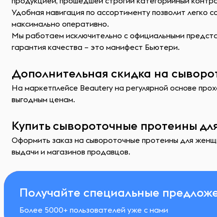
продукцией, прошедшей строгий категорийный контр
Удобная навигация по ассортименту позволит легко 
максимально оперативно.
Мы работаем исключительно с официальными представ
гарантия качества – это манифест Бьютери.
Дополнительная скидка на сыворо
На маркетплейсе Beautery на регулярной основе прох
выгодным ценам.
Купить сывороточные протеины дл
Оформить заказ на сывороточные протеины для женщи
выдачи и магазинов продавцов.
Получайте специальные предложе
Более 5000+ пользователей уже с нами