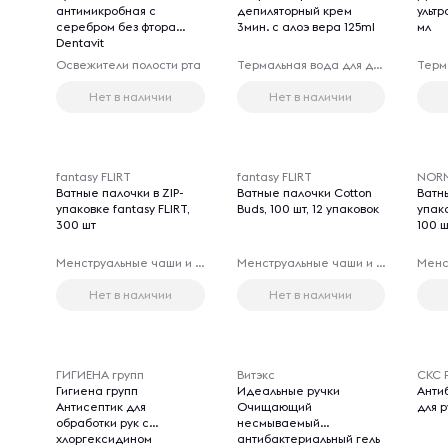
антимикробная с
депиляторный крем
ульт
серебром без фтора
3мин. с алоэ вера 125ml
мл
Dentavit
Освежители полости рта
Термальная вода для депиляции
Нет в наличии
Нет в наличии
fantasy FLIRT
fantasy FLIRT
NORM
Ватные палочки в ZIP-
Ватные палочки Cotton
Ватны
упаковке fantasy FLIRT,
Buds, 100 шт, 12 упаковок
упако
300 шт
100 ш
Менструальные чаши и капы
Менструальные чаши и капы
Нет в наличии
Нет в наличии
ГИГИЕНА групп
Витэкс
CКС P
Гигиена групп
Идеальные ручки
Анти
Антисептик для
Очищающий
для р
обработки рук с
несмываемый
хлоргексидином
антибактериальный гель