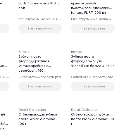
ые
Buds Zip упаковка 100 шт,
прямоугольной
3 уп
пластиковой упаковке
fantasy FLIRT, 200 шт
Менструальные чаши и капы
Менструальные чаши и капы
Нет в наличии
Нет в наличии
Витэкс
Витэкс
Зубная паста
Зубная паста
й
фторсодержащая
фторсодержащая
are',
'Антимикробная с
'Целебный бальзам', 160 г
серебром', 160 г
Менструальные чаши и капы
Освежители полости рта
Освежители полости рта
Нет в наличии
Нет в наличии
Dorall Collection
Dorall Collection
ный
Отбеливающая зубная
Отбеливающая зубная
паста White diamond
паста Black diamond 100
3в1
100 г
г
 мл