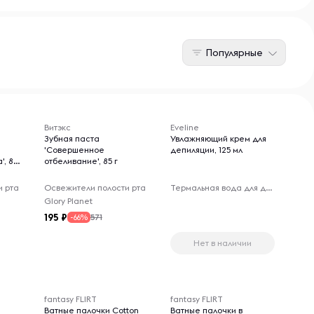
Популярные
Витэкс
Eveline
Зубная паста
Увлажняющий крем для
'Совершенное
депиляции, 125 мл
', 85
отбеливание', 85 г
и рта
Освежители полости рта
Термальная вода для депиляции
Glory Planet
195
571
-66%
Нет в наличии
fantasy FLIRT
fantasy FLIRT
Ватные палочки Cotton
Ватные палочки в