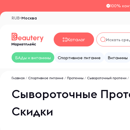
100% кон
RUB
Москва
Каталог
БАДы и витамины
Спортивное питание
Витамины
Главная
/
Спортивное питание
/
Протеины
/
Сывороточный протеин
/
Сывороточные Прот
Скидки