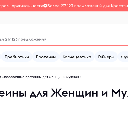
троль оригинальности
Более 217 123 предложений для Красоты
Пребиотики
Протеины
Космецевтика
Гейнеры
Фу
Сывороточные протеины для женщин и мужчин
/
еины для Женщин и Му