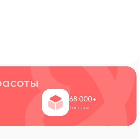
расоты
+
68 000+
Товаров