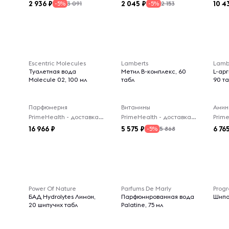
2 936
2 045
10 4
3 091
2 153
-5%
-5%
Escentric Molecules
Lamberts
Lamb
Туалетная вода
Метил B-комплекс, 60
L-арг
Molecule 02, 100 мл
табл
90 т
Парфюмерия
Витамины
Амин
PrimeHealth - доставка из-за рубежа
PrimeHealth - доставка из-за рубежа
16 966
5 575
6 76
5 868
-5%
Power Of Nature
Parfums De Marly
Progr
БАД Hydrolytes Лимон,
Парфюмированная вода
Шипо
20 шипучих табл
Palatine, 75 мл