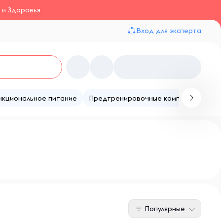
 и Здоровья
Вход для эксперта
нкциональное питание
Предтренировочные комплексы
Те
Популярные