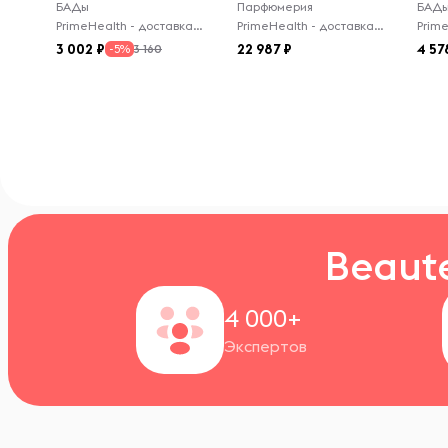
БАДы
Парфюмерия
PrimeHealth - доставка из-за рубежа
PrimeHealth - доставка из-за рубежа
3 002
22 987
4 57
3 160
-5%
Beaut
4 000+
Экспертов