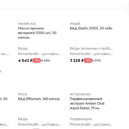
Health Aid
Wapiti
Масло примулы
БАД Garlic 2000, 30 табл
вечерней (1300 мг), 30
капсул
БАДы
БАДы, витамины и пробиотики
Virelle - доставка из-за рубежа
PrimeHealth - доставка из-за рубежа
PrimeHealth - доставка из-за рубежа
4 043
3 228
4 256
3 398
-5%
-5%
ы
Nhco
Al Haramain
0, 20
БАД Effluvium, 168 капсул
Парфюмированный
экстракт Amber Oud
Aqua Dubai, 75 мл
БАДы
Парфюмерия
PrimeHealth - доставка из-за рубежа
PrimeHealth - доставка из-за рубежа
PrimeHealth - доставка из-за рубежа