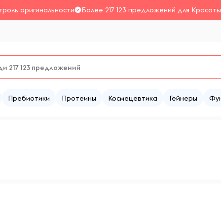
троль оригинальности
Более 217 123 предложений для Красоты
Пребиотики
Протеины
Космецевтика
Гейнеры
Фу