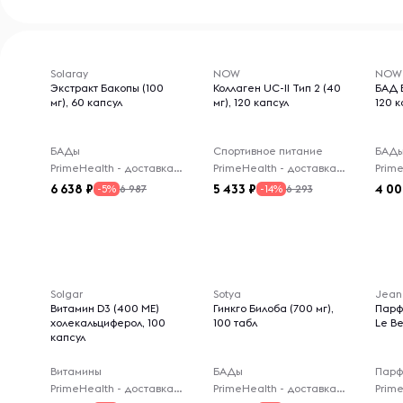
Solaray
NOW
NOW
Экстракт Бакопы (100
Коллаген UC-ll Тип 2 (40
БАД B
мг), 60 капсул
мг), 120 капсул
120 к
БАДы
Спортивное питание
БАД
PrimeHealth - доставка из-за рубежа
PrimeHealth - доставка из-за рубежа
6 638
5 433
4 0
6 987
6 293
-5%
-14%
Solgar
Sotya
Jean 
Витамин D3 (400 МЕ)
Гинкго Билоба (700 мг),
Парф
холекальциферол, 100
100 табл
Le Be
капсул
Витамины
БАДы
Парф
PrimeHealth - доставка из-за рубежа
PrimeHealth - доставка из-за рубежа