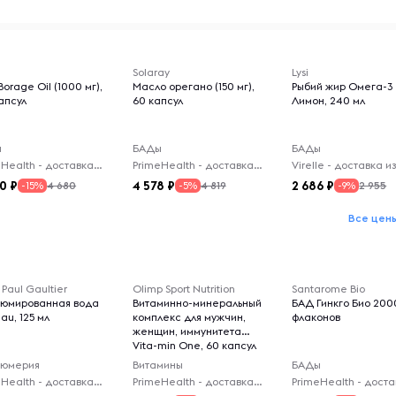
Solaray
Lysi
orage Oil (1000 мг),
Масло орегано (150 мг),
Рыбий жир Омега-3
апсул
60 капсул
Лимон, 240 мл
ы
БАДы
БАДы
PrimeHealth - доставка из-за рубежа
PrimeHealth - доставка из-за рубежа
00
4 578
2 686
4 680
4 819
2 955
-15%
-5%
-9%
Все цен
Paul Gaultier
Olimp Sport Nutrition
Santarome Bio
юмированная вода
Витаминно-минеральный
БАД Гинкго Био 200
au, 125 мл
комплекс для мужчин,
флаконов
женщин, иммунитета
Vita-min One, 60 капсул
юмерия
Витамины
БАДы
PrimeHealth - доставка из-за рубежа
PrimeHealth - доставка из-за рубежа