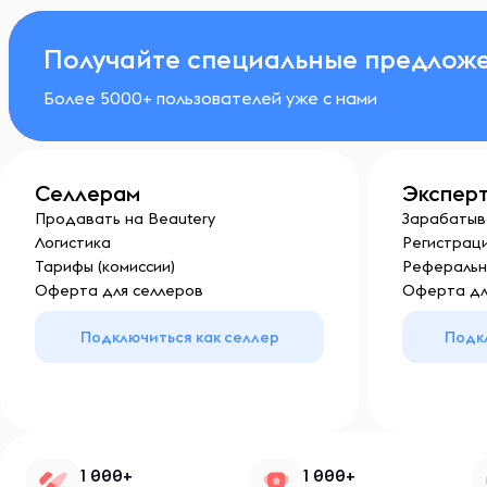
Получайте специальные предложе
Более 5000+ пользователей уже с нами
Селлерам
Экспер
Продавать на Beautery
Зарабатыв
Логистика
Регистраци
Тарифы (комиссии)
Реферальн
Оферта для селлеров
Оферта дл
Подключиться как селлер
Подк
1 000+
1 000+