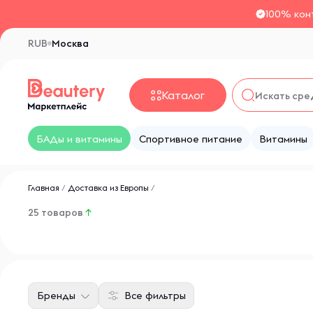
100% кон
RUB
Москва
Каталог
БАДы и витамины
Спортивное питание
Витамины
Главная
/
Доставка из Европы
/
25 товаров
↑
Бренды
Все фильтры