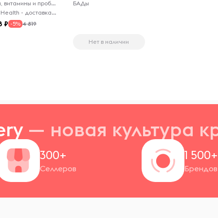
БАДы, витамины и пробиотики
БАДы
PrimeHealth - доставка из-за рубежа
8
4 819
-5%
Нет в наличии
ery
— новая
культура к
300+
1 500
Селлеров
Брендов