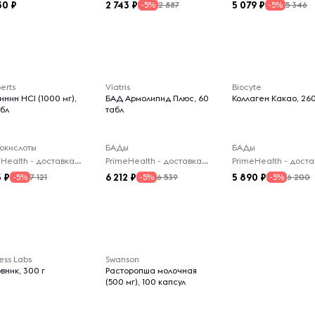
30
2 743
5 079
2 887
5 346
-5%
-5%
erts
Viatris
Biocyte
инин HCI (1000 мг),
БАД Армолипид Плюс, 60
Коллаген Какао, 260
абл
табл
окислоты
БАДы
БАДы
PrimeHealth - доставка из-за рубежа
PrimeHealth - доставка из-за рубежа
5
6 212
5 890
7 121
6 539
6 200
-5%
-5%
-5%
ess Labs
Swanson
вник, 300 г
Расторопша молочная
(500 мг), 100 капсул