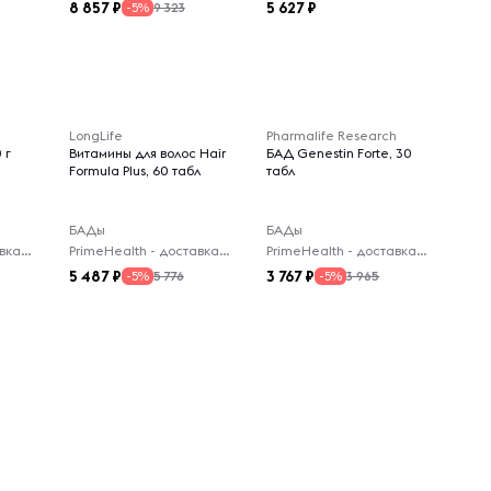
8 857
5 627
9 323
-5%
LongLife
Pharmalife Research
 г
Витамины для волос Hair
БАД Genestin Forte, 30
Formula Plus, 60 табл
табл
БАДы
БАДы
PrimeHealth - доставка из-за рубежа
PrimeHealth - доставка из-за рубежа
PrimeHealth - доставка из-за рубежа
5 487
3 767
5 776
3 965
-5%
-5%