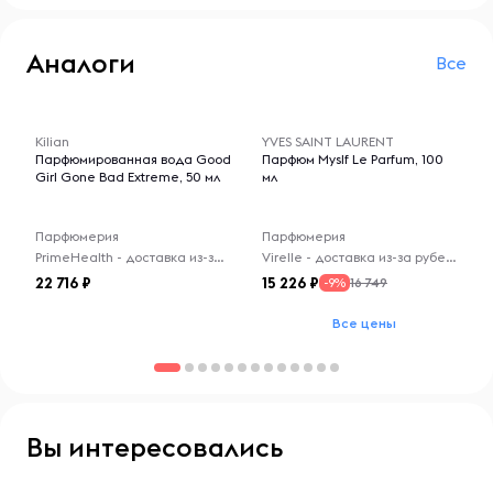
Аналоги
Все
-- : -- : --
-- : -- : --
Kilian
YVES SAINT LAURENT
Парфюмированная вода Good
Парфюм Myslf Le Parfum, 100
Girl Gone Bad Extreme, 50 мл
мл
Парфюмерия
Парфюмерия
PrimeHealth - доставка из-за рубежа
Virelle - доставка из-за рубежа
22 716
15 226
16 749
-9%
Все цены
Вы интересовались
-- : -- : --