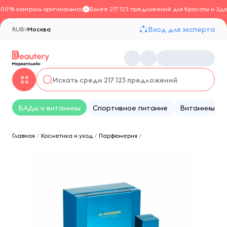
100% контроль оригинальности
Более 217 123 предложений для Красоты и Здо
Вход для эксперта
RUB
Москва
БАДы и витамины
Спортивное питание
Витамины
Главная
/
Косметика и уход
/
Парфюмерия
/