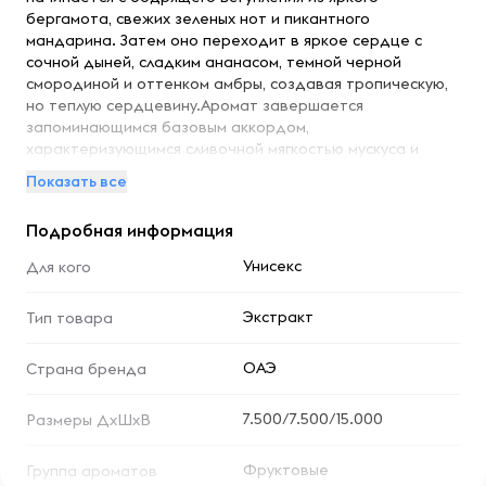
бергамота, свежих зеленых нот и пикантного
мандарина. Затем оно переходит в яркое сердце с
сочной дыней, сладким ананасом, темной черной
смородиной и оттенком амбры, создавая тропическую,
но теплую сердцевину.Аромат завершается
запоминающимся базовым аккордом,
характеризующимся сливочной мягкостью мускуса и
ванили, сбалансированной землистыми, свежими
Показать все
элементами гальбанума и петитгрейна. Созданное
известным домом Al Haramain, это унисекс-творение
Подробная информация
предлагает чарующий и изысканный аромат, идеально
подходящий для оставления неизгладимого впечатления
Унисекс
Для кого
в любой ситуации.
Экстракт
Тип товара
ОАЭ
Страна бренда
7.500/7.500/15.000
Размеры ДхШхВ
Фруктовые
Группа ароматов