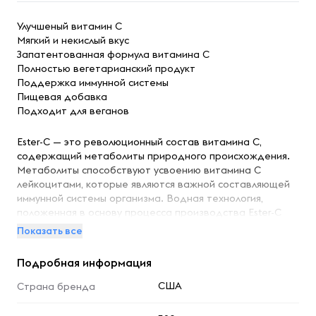
Улучшеный витамин C
Мягкий и некислый вкус
Запатентованная формула витамина С
Полностью вегетарианский продукт
Поддержка иммунной системы
Пищевая добавка
Подходит для веганов
Ester-C — это революционный состав витамина С,
содержащий метаболиты природного происхождения.
Метаболиты способствуют усвоению витамина С
лейкоцитами, которые являются важной составляющей
иммунной системы организма. Водная технология,
положенная в основу процесса производства Ester-C
нейтрализует pH, благодаря чему он становится
Показать все
некислым и мягко действует на желудок. Суточная доза
препарата Ester-C (1000 мг) обеспечивает надежную
Подробная информация
поддержку иммунной системы и мощную
антиоксидантную поддержку. Цитрусовые
США
Страна бренда
биофлавоноиды, добавленные в препарат, помогут
организму лучше усваивать и использовать витамин С.