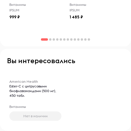
Витамины
Витамины
IPSUM
IPSUM
999
1 485
Вы интересовались
-- : -- : --
American Health
Ester-C с цитрусовыми
биофлавоноидами (500 мг),
450 табл
Витамины
Нет в наличии