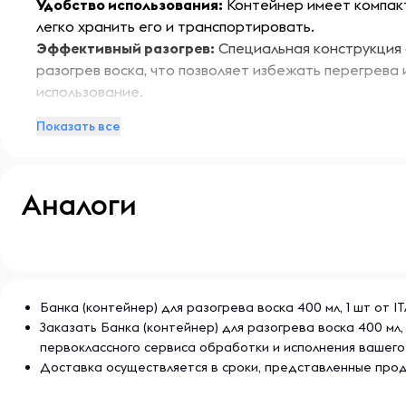
Удобство использования:
Контейнер имеет компакт
легко хранить его и транспортировать.
Эффективный разогрев:
Специальная конструкция
разогрев воска, что позволяет избежать перегрева
использование.
Качество материалов:
Изготовлен из высококачест
Показать все
устойчивы к высоким температурам и обеспечивают
Совместимость:
Подходит для большинства типов в
универсальным инструментом для депиляции.
Аналоги
Безопасность:
Оснащен защитными функциями, ко
перегрев и обеспечивают безопасность в процессе
Особенности:
Контейнер для разогрева воска ITALWAX имеет стил
Банка (контейнер) для разогрева воска 400 мл, 1 шт от 
что делает его привлекательным дополнением к ва
Заказать Банка (контейнер) для разогрева воска 400 мл
Он идеально подходит как для профессиональных са
первоклассного сервиса обработки и исполнения вашего
использования, обеспечивая высокое качество и ком
Доставка осуществляется в сроки, представленные прод
Условия хранения: