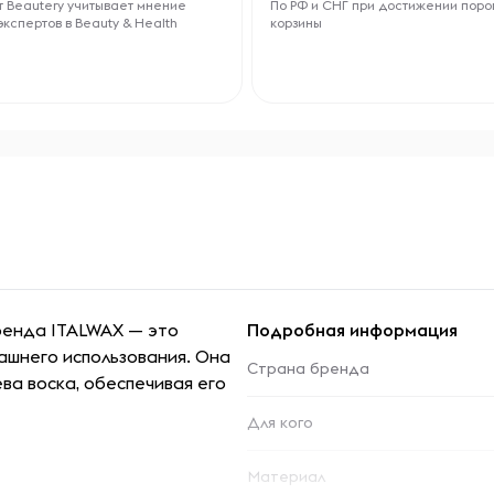
 Beautery учитывает мнение
По РФ и СНГ при достижении поро
экспертов в Beauty & Health
корзины
бренда ITALWAX — это
Подробная информация
ашнего использования. Она
Страна бренда
ва воска, обеспечивая его
Для кого
Материал