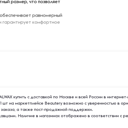
ный размер, что позволяет
 обеспечивает равномерный
 и гарантирует комфортное
венных материалов, которые
 долговечность.
оска, что делает его
торые предотвращают
 работы.
ьный и современный дизайн,
ITALWAX купить с доставкой по Москве и всей России в интернет
шему набору для депиляции.
, 1 шт на маркетплейсе Beautery возможно с уверенностью в о
лонов, так и для домашнего
 заказа, а также пост-продажной поддержки.
форт.
авцами. Наличие в магазинах отображено в соответствии с р