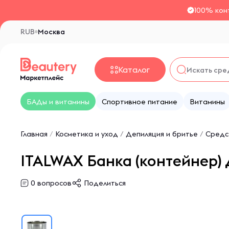
100% кон
RUB
Москва
Каталог
БАДы и витамины
Спортивное питание
Витамины
Главная
/
Косметика и уход
/
Депиляция и бритье
/
Средс
ITALWAX Банка (контейнер) д
0
вопросов
Поделиться