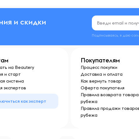
ых солнечных лучей и
тейнер только по назначению
ния и скидки
вечности.
Подписываясь, я даю сог
там
Покупателям
ать на Beautery
Процесс покупки
я и старт
Доставка и оплата
ая система
Как вернуть товар
я экспертов
Оферта покупателя
Правила возврата товара 
лючиться как эксперт
рубежа
Правила продажи товаров
рубежа