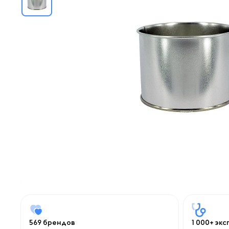
569 брендов
1 000+ эк