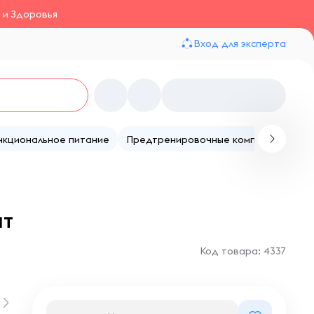
 и Здоровья
Вход для эксперта
нкциональное питание
Предтренировочные комплексы
Те
шт
Код товара: 4337