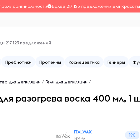
троль оригинальности
Более 217 123 предложений для Красоты
Пребиотики
Протеины
Космецевтика
Гейнеры
Фу
тва для депиляции
/
Гели для депиляции
/
ля разогрева воска 400 мл, 1 
ITALWAX
190
Бренд