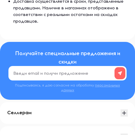
Доставка осуществляется в сроки, представленные
постоянную тошноту, рвоту, диарею или другие
продавцами. Наличие в магазинах отображено в
симптомы, обратитесь к врачу.
соответствии с реальными остатками на складах
продавцов.
Хранить в недоступном для детей месте.
Продукт имеет защиту от вскрытия. Не используйте,
если пакет открыт или разорван.
Получайте специальные предложения и
Хранить в сухом прохладном месте.
скидки
Подписываясь, я даю согласие на обработку
персональных
данных
Селлерам