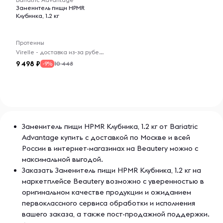
Заменитель пищи HPMR
Содержит молоко.
Клубника, 1.2 кг
Этот продукт не содержит глютена.
Протеины
Virelle - доставка из-за рубежа
9 498
10 448
-9%
Предупреждения
Очень низкокалорийная белковая диета (менее 400
калорий в день) может привести к серьезным
заболеваниям или смерти. Не следует употреблять для
снижения веса такие диеты без медицинского
наблюдения. Не предназначено для младенцев, детей,
беременных и кормящих женщин.
Заменитель пищи HPMR Клубника, 1.2 кг от Bariatric
Advantage купить с доставкой по Москве и всей
Избыток витамина А может повысить риск врожденных
России в интернет-магазинах на Beautery можно с
дефектов. Беременным женщинам и женщинам,
максимальной выгодой.
которые могут забеременеть, не следует принимать
Заказать Заменитель пищи HPMR Клубника, 1.2 кг на
более 3000 мкг предварительно полученного витамина
маркетплейсе Beautery возможно с уверенностью в
А (ретинилпальмитата) в день, если это не предписано
оригинальном качестве продукции и ожиданием
лечащим врачом.
первоклассного сервиса обработки и исполнения
вашего заказа, а также пост-продажной поддержки.
Если вы перенесли операцию на желудке и испытываете