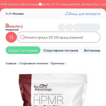
100% контроль оригинальности
Более 217 123 предложений для Красоты и Здо
Вход для эксперта
RUB
Москва
БАДы и витамины
Спортивное питание
Витамины
Главная
/
Спортивное питание
/
Протеины
/