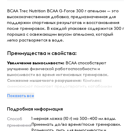
BCAA Trec Nutrition BCAA G-Force 300 г апельсин — это
высококачественная добавка, предназначенная для
поддержки спортивных результатов и восстановления
после тренировок. В каждой упаковке содержится 300 г
порошка с освежающим вкусом апельсина, который
легко растворяется в воде.
Преимущества и свойства:
Увеличение выносливости:
BCAA способствуют
улучшению физической работоспособности и
выносливости во время интенсивных тренировок.
Снижение мышечного разрушения:
Комплекс
аминокислот помогает предотвратить катаболизм
мышечной ткани, что особенно важно во время диет и
Показать все
интенсивных тренировок.
Ускорение восстановления:
BCAA способствуют более
Подробная информация
быстрому восстановлению после физических нагрузок,
уменьшая мышечную боль и усталость.
1 мерная ложка (10 г) на 300–400 мл воды.
Способ
Поддержка роста мышечной массы:
Аминокислоты в
Принимать до/во время/после тренировки.
применения
составе BCAA способствуют синтезу белка, что важно
Размешать, пить для выносливости и