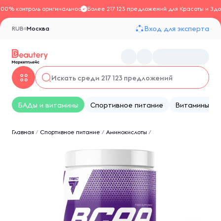
100% контроль оригинальности
Более 217 123 предложений для Красоты и Здо
Вход для эксперта
RUB
Москва
БАДы и витамины
Спортивное питание
Витамины
Главная
/
Спортивное питание
/
Аминокислоты
/