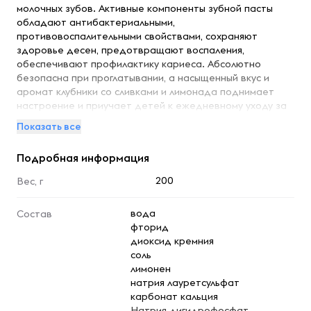
молочных зубов. Активные компоненты зубной пасты
обладают антибактериальными,
противовоспалительными свойствами, сохраняют
здоровье десен, предотвращают воспаления,
обеспечивают профилактику кариеса. Абсолютно
безопасна при проглатывании, а насыщенный вкус и
аромат клубники со сливками и лимонада поднимает
настроение и приучает детей к ежедневному уходу за
зубами. Паста легко выдавливается, ровно ложится, не
Показать все
растекается, экономично расходуется.
Рекомендованный возраст ребенка от 2 до 7 лет под
Подробная информация
присмотром взрослых. Мы очень внимательно относимся
к качеству товаров. Пожалуйста, не стесняйтесь
200
Вес, г
оставлять отзывы! Мы реагируем на каждый отзыв и
обязательно дадим Вам обратную связь.
вода
Состав
фторид
диоксид кремния
соль
лимонен
натрия лауретсульфат
карбонат кальция
Натрия дигидрофосфат