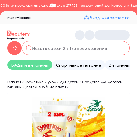
100% контроль оригинальности
Более 217 123 предложений для Красоты и Здо
Вход для эксперта
RUB
Москва
БАДы и витамины
Спортивное питание
Витамины
Главная
/
Косметика и уход
/
Для детей
/
Средства для детской
гигиены
/
Детские зубные пасты
/