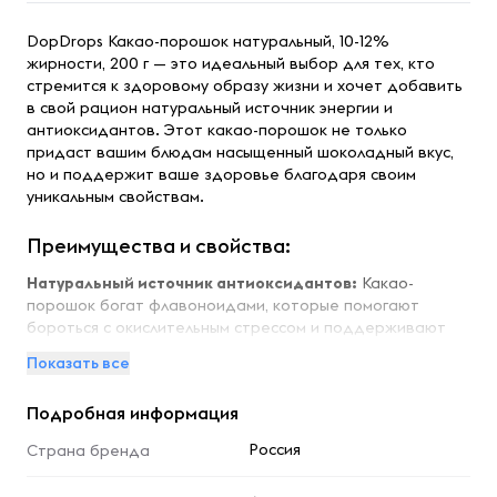
DopDrops Какао-порошок натуральный, 10-12%
жирности, 200 г — это идеальный выбор для тех, кто
стремится к здоровому образу жизни и хочет добавить
в свой рацион натуральный источник энергии и
антиоксидантов. Этот какао-порошок не только
придаст вашим блюдам насыщенный шоколадный вкус,
но и поддержит ваше здоровье благодаря своим
уникальным свойствам.
Преимущества и свойства:
Натуральный источник антиоксидантов:
Какао-
порошок богат флавоноидами, которые помогают
бороться с окислительным стрессом и поддерживают
здоровье сердечно-сосудистой системы.
Показать все
Поддержка энергии и настроения:
Теобромин и
магний, содержащиеся в какао, способствуют
Подробная информация
улучшению настроения и повышению уровня энергии, что
особенно важно для активных людей и спортсменов.
Россия
Страна бренда
Здоровье кожи:
Антиоксиданты в составе какао-
порошка способствуют улучшению состояния кожи,