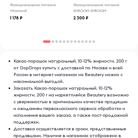
защищенном от прямых солнечных лучей. После вскрытия
Функциональное питание
Функциональное питание
упаковки рекомендуется использовать продукт в
Vitaminof
SHROOM SHROOM
течение 6 месяцев для сохранения его свежести и всех
1 178
2 300
полезных свойств. Закрывайте упаковку плотно после
каждого использования, чтобы избежать попадания
влаги.
О бренде DopDrops:
DopDrops — это бренд, предлагающий продукцию для
Какао-порошок натуральный, 10-12% жирности, 200 г
поддержания здоровья и укрепления иммунной системы.
от DopDrops купить с доставкой по Москве и всей
С использованием натуральных ингредиентов и строгого
России в интернет-магазинах на Beautery можно с
контроля качества, DopDrops создает продукты,
максимальной выгодой.
которые помогают людям поддерживать баланс
Заказать Какао-порошок натуральный, 10-12%
здоровья и достигать своих жизненных целей. Более 5
жирности, 200 г на маркетплейсе Beautery возможно
лет DopDrops помогает людям по всему миру
с уверенностью в оригинальном качестве продукции
поддерживать здоровье и активность.
и ожиданием первоклассного сервиса обработки и
исполнения вашего заказа, а также пост-продажной
;
поддержки.
Доставка осуществляется в сроки, представленные
продавцами. Наличие в магазинах отображено в