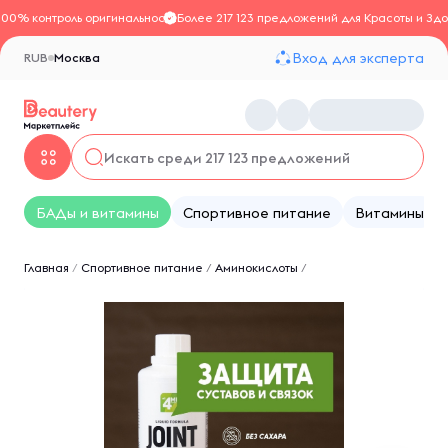
100% контроль оригинальности
Более 217 123 предложений для Красоты и Здо
Вход для эксперта
RUB
Москва
БАДы и витамины
Спортивное питание
Витамины
Главная
/
Спортивное питание
/
Аминокислоты
/