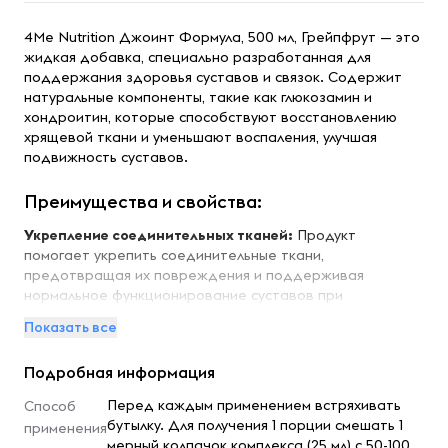
4Me Nutrition Джоинт Формула, 500 мл, Грейпфрут — это
жидкая добавка, специально разработанная для
поддержания здоровья суставов и связок. Содержит
натуральные компоненты, такие как глюкозамин и
хондроитин, которые способствуют восстановлению
хрящевой ткани и уменьшают воспаления, улучшая
подвижность суставов.
Преимущества и свойства:
Укрепление соединительных тканей:
Продукт
помогает укрепить соединительные ткани,
предотвращая их повреждения и поддерживая
нормальное функционирование суставов при
физических нагрузках.
Показать все
Улучшение гибкости:
Джоинт Формула также улучшает
гибкость и снижает болевые ощущения, связанные с
Подробная информация
возрастными изменениями или интенсивными
тренировками.
Перед каждым применением встряхивать
Способ
Восстановление хрящевой ткани:
Содержит
бутылку. Для получения 1 порции смешать 1
применения
глюкозамин и хондроитин, которые способствуют
мерный колпачок комплекса (25 мл) с 50-100