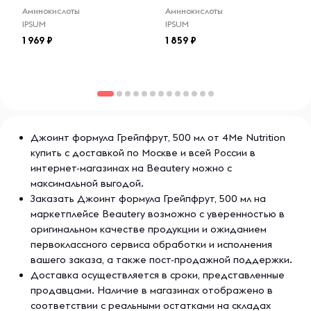
предлагающий высококачественные витамины и
Аминокислоты
Аминокислоты
биодобавки для поддержания общего здоровья и
IPSUM
IPSUM
благополучия. 4Me Nutrition использует только
1 969
1 859
натуральные и проверенные ингредиенты для создания
своих продуктов, которые помогают укрепить иммунную
систему, повысить энергию и улучшить состояние кожи,
волос и ногтей. Ассортимент продукции включает в себя
витаминные комплексы, минералы, адаптогены и другие
полезные добавки, что делает их идеальными для
людей, заботящихся о своем здоровье.
Джоинт формула Грейпфрут, 500 мл от 4Me Nutrition
купить с доставкой по Москве и всей России в
интернет-магазинах на Beautery можно с
максимальной выгодой.
Заказать Джоинт формула Грейпфрут, 500 мл на
маркетплейсе Beautery возможно с уверенностью в
оригинальном качестве продукции и ожиданием
первоклассного сервиса обработки и исполнения
вашего заказа, а также пост-продажной поддержки.
Доставка осуществляется в сроки, представленные
продавцами. Наличие в магазинах отображено в
соответствии с реальными остатками на складах