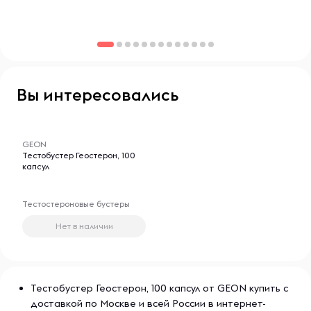
витаминные комплексы, минералы, адаптогены и другие
полезные добавки, что делает их идеальными для
людей, стремящихся к активному и здоровому образу
жизни.
Вы интересовались
-- : -- : --
GEON
Тестобустер Геостерон, 100
капсул
Тестостероновые бустеры
Нет в наличии
Тестобустер Геостерон, 100 капсул от GEON купить с
доставкой по Москве и всей России в интернет-