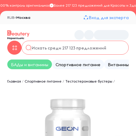
100% контроль оригинальности
Более 217 123 предложений для Красоты и Здо
Вход для эксперта
RUB
Москва
БАДы и витамины
Спортивное питание
Витамины
Главная
/
Спортивное питание
/
Тестостероновые бустеры
/