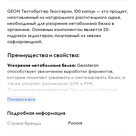
GEON Тестобустер Геостерон, 100 капсул — это продукт,
изготовленный из натурального растительного сырья,
необходимый для ускорения метаболизма белка в
организме. Основным компонентом является 20-
гидрокси экдистерон, получаемый из левзеи
сафлоровидной.
Преимущества и свойства:
Ускорение метаболизма белка:
Geosteron
способствует увеличению выработки ферментов,
которые помогают усваивать и синтезировать белки, а
также ускоряет репликацию ДНК и РНК.
Стимуляция гормона роста:
Продукт способствует
интенсификации собственного гормона роста, что
Показать все
помогает в быстром наращивании мышечной массы.
Универсальность:
Geosteron подходит для применения
Подробная информация
спортсменами во всех видах спорта без ограничений.
Россия
Страна бренда
Особенности: