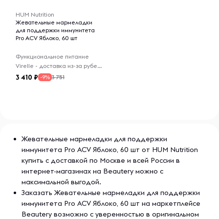
сухом и прохладном месте. При наличии заболеваний
или подозрений их наличия, во время приема
HUM Nutrition
рецептурных препаратов, беременности или кормления
Жевательные мармеладки
грудью перед применением пищевой добавки следует
для поддержки иммунитета
Pro ACV Яблоко, 60 шт
проконсультироваться с медицинским работником.
Функциональное питание
Virelle - доставка из-за рубежа
3 410
3 751
-9%
Жевательные мармеладки для поддержки
иммунитета Pro ACV Яблоко, 60 шт от HUM Nutrition
купить с доставкой по Москве и всей России в
интернет-магазинах на Beautery можно с
максимальной выгодой.
Заказать Жевательные мармеладки для поддержки
иммунитета Pro ACV Яблоко, 60 шт на маркетплейсе
Beautery возможно с уверенностью в оригинальном