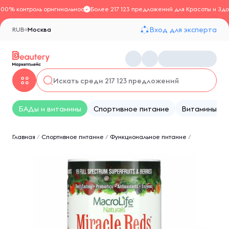
100% контроль оригинальности
Более 217 123 предложений для Красоты и Здо
Вход для эксперта
RUB
Москва
БАДы и витамины
Спортивное питание
Витамины
Главная
/
Спортивное питание
/
Функциональное питание
/