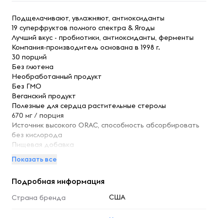
Подщелачивают, увлажняют, антиоксиданты
19 суперфруктов полного спектра & Ягоды
Лучший вкус - пробиотики, антиоксиданты, ферменты
Компания-производитель основана в 1998 г.
30 порций
Без глютена
Необработанный продукт
Без ГМО
Веганский продукт
Полезные для сердца растительные стеролы
670 мг / порция
Источник высокого ORAC, способность абсорбировать
без кислорода
Пищевая добавка
Со-рецепторы Dr. Эд Вагнер и Сильвия Ортис,
Показать все
генеральный директор
Подробная информация
Miracle Reds - это научно обоснованная радуга из 19
суперфруктов, трав, экстрактов, растительных стеролов
США
Страна бренда
и пробиотиков, которая превосходит любые другие
смеси в своем роде. Каждая порция превосходит