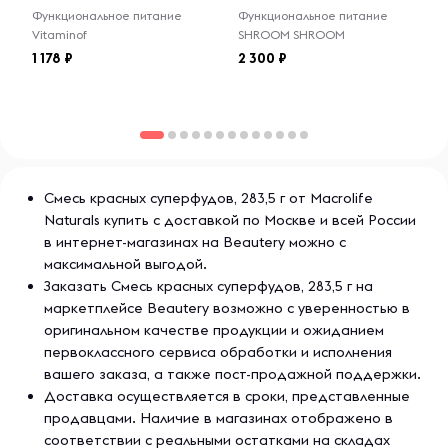
врачом. Не превышайте указанную
Функциональное питание
Функциональное питание
дозировку. Меры предосторожности:
Vitaminof
SHROOM SHROOM
MacroMan® - это макрофаг, специализированная клетка,
хранить в недоступном для детей
1 178
2 300
которая защищает вашу иммунную систему.
месте. Избегайте приема при
индивидуальной непереносимости
компонентов. Производитель не
Рекомендации по применению
несет ответственности за любой
вред, причиненный в результате
ненадлежащего использования или
Смешайте 1 ст.л./ мерную ложку с фильтрованной водой,
хранения продукта.
нецитрусовым соком, смузи или белковым коктейлем. Для
Смесь красных суперфудов, 283,5 г от Macrolife
улучшения вкуса возьмите 235 мл фильтрованной воды и
Naturals купить с доставкой по Москве и всей России
добавьте немного яблочного сока.
Мужчины
Для кого
в интернет-магазинах на Beautery можно с
Женщины
максимальной выгодой.
Заказать Смесь красных суперфудов, 283,5 г на
Ингредиенты
маркетплейсе Beautery возможно с уверенностью в
оригинальном качестве продукции и ожиданием
Натуральные ароматизаторы.
первоклассного сервиса обработки и исполнения
вашего заказа, а также пост-продажной поддержки.
Без наполнителей, испытаний на животных или сахара. С
Доставка осуществляется в сроки, представленные
низким гликемическим индексом. Без искусственных
продавцами. Наличие в магазинах отображено в
красителей, консервантов или ингредиентов.
соответствии с реальными остатками на складах