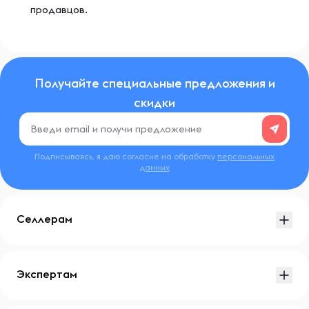
продавцов.
Предупреждения
Хранить в сухом прохладном месте.
Получайте специальные предложения и
Продается по весу, возможна некоторая усадка
продукта.
скидки
Подписываясь, я даю согласие на обработку
персональных
данных
Селлерам
Экспертам