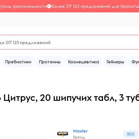
троль оригинальности
Более 217 123 предложений для Красоты
Пребиотики
Протеины
Космецевтика
Гейнеры
Фу
 Цитрус, 20 шипучих табл, 3 ту
Maxler
850
Бренд