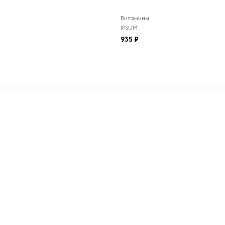
Витамины
IPSUM
935