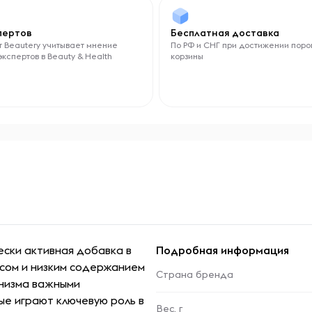
спертов
Бесплатная доставка
 Beautery учитывает мнение
По РФ и СНГ при достижении поро
экспертов в Beauty & Health
корзины
ески активная добавка в
Подробная информация
усом и низким содержанием
Страна бренда
анизма важными
ые играют ключевую роль в
Вес, г