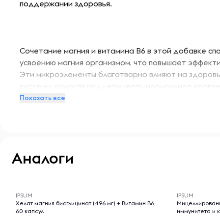
поддержании здоровья
.
Сочетание магния и витамина B6 в этой добавке сп
усвоению магния организмом, что повышает эффект
Эти микроэлементы благотворно влияют на здоров
системы, помогая поддерживать нормальное кровян
жиров в крови. Кроме того, они способствуют контр
Показать все
обладают противовоспалительным действием
.
Аналоги
Магний и витамин B6 также полезны для здоровья мо
помогают регулировать настроение, бороться со ст
-- : -- : --
-- : -- : --
улучшению качества сна. Эта добавка представляе
обеспечить организм важными микроэлементами для
IPSUM
IPSUM
является отличным дополнением к ежедневному ра
Хелат магния бисглицинат (496 мг) + Витамин B6,
Мицеллированн
60 капсул
иммунитета и к