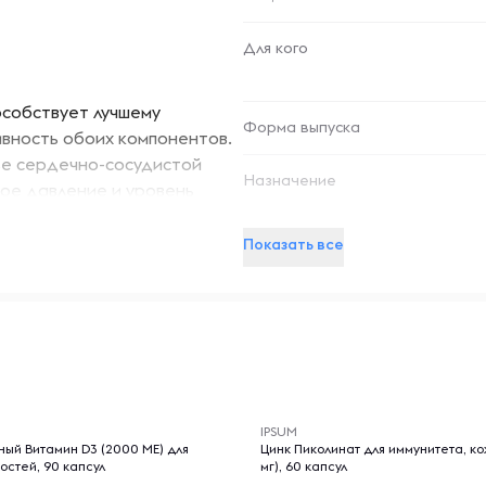
Для кого
особствует лучшему
Форма выпуска
ивность обоих компонентов.
ье сердечно-сосудистой
Назначение
ое давление и уровень
олю уровня сахара в крови и
Показать все
зга и нервной системы. Они
рессом и способствуют
-- : -- : --
т собой простой способ
 оптимального здоровья и
IPSUM
циону
.
ый Витамин D3 (2000 МЕ) для
Цинк Пиколинат для иммунитета, ко
остей, 90 капсул
мг), 60 капсул