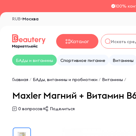
100% кон
RUB
Москва
Каталог
БАДы и витамины
Спортивное питание
Витамины
Главная
/
БАДы, витамины и пробиотики
/
Витамины
/
Maxler Магний + Витамин B6
0
вопросов
Поделиться