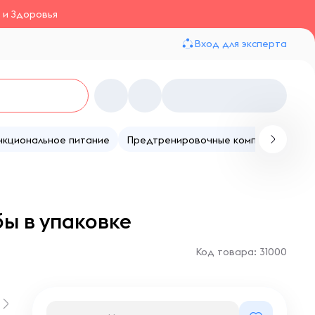
 и Здоровья
Вход для эксперта
нкциональное питание
Предтренировочные комплексы
Те
бы в упаковке
Код товара: 31000