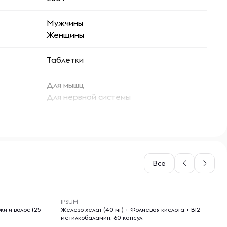
Мужчины
Женщины
Таблетки
Для мышц
Для нервной системы
Для иммунитета
Все
-- : -- : --
IPSUM
жи и волос (25
Железо хелат (40 мг) + Фолиевая кислота + B12
метилкобаламин, 60 капсул