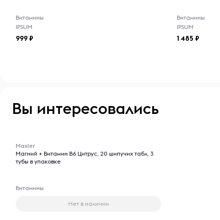
Витамины
Витамины
IPSUM
IPSUM
999
1 485
Вы интересовались
-- : -- : --
Maxler
Магний + Витамин B6 Цитрус, 20 шипучих табл, 3
тубы в упаковке
Витамины
Нет в наличии